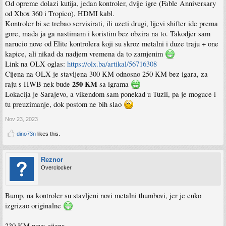
Od opreme dolazi kutija, jedan kontroler, dvije igre (Fable Anniversary
od Xbox 360 i Tropico), HDMI kabl.
Kontroler bi se trebao servisirati, ili uzeti drugi, lijevi shifter ide prema
gore, mada ja ga nastimam i koristim bez obzira na to. Takodjer sam
narucio nove od Elite kontrolera koji su skroz metalni i duze traju + one
kapice, ali nikad da nadjem vremena da to zamjenim
Link na OLX oglas:
https://olx.ba/artikal/56716308
Cijena na OLX je stavljena 300 KM odnosno 250 KM bez igara, za
250 KM
raju s HWB nek bude
sa igrama
Lokacija je Sarajevo, a vikendom sam ponekad u Tuzli, pa je moguce i
tu preuzimanje, dok postom ne bih slao
Nov 23, 2023
dino73n
likes this.
Reznor
Overclocker
Bump, na kontroler su stavljeni novi metalni thumbovi, jer je cuko
izgrizao originalne
230 KM nova cijena...