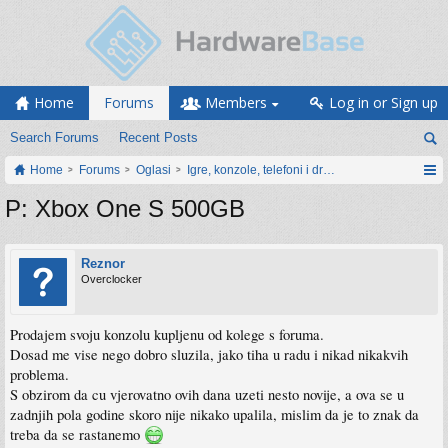
Home
Forums
Members
Log in or Sign up
Search Forums
Recent Posts
Home
Forums
Oglasi
Igre, konzole, telefoni i drugi gadgeti
P: Xbox One S 500GB
Reznor
Overclocker
Prodajem svoju konzolu kupljenu od kolege s foruma.
Dosad me vise nego dobro sluzila, jako tiha u radu i nikad nikakvih
problema.
S obzirom da cu vjerovatno ovih dana uzeti nesto novije, a ova se u
zadnjih pola godine skoro nije nikako upalila, mislim da je to znak da
treba da se rastanemo