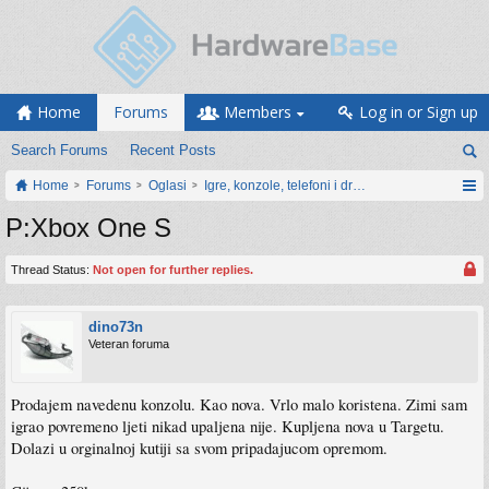
Home
Forums
Members
Log in or Sign up
Search Forums
Recent Posts
Home
Forums
Oglasi
Igre, konzole, telefoni i drugi gadgeti
P:Xbox One S
Thread Status:
Not open for further replies.
dino73n
Veteran foruma
Prodajem navedenu konzolu. Kao nova. Vrlo malo koristena. Zimi sam
igrao povremeno ljeti nikad upaljena nije. Kupljena nova u Targetu.
Dolazi u orginalnoj kutiji sa svom pripadajucom opremom.