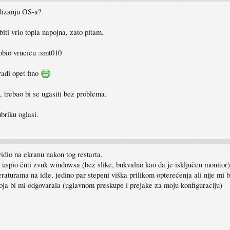
 dizanju OS-a?
iti vrlo topla napojna, zato pitam.
obio vrucicu :smt010
adi opet fino
 trebao bi se ugasiti bez problema.
ubriku oglasi.
idio na ekranu nakon tog restarta.
 uspio čuti zvuk windowsa (bez slike, bukvalno kao da je isključen monitor
urama na idle, jedino par stepeni viška prilikom opterećenja ali nije mi b
ja bi mi odgovarala (uglavnom preskupe i prejake za moju konfiguraciju)