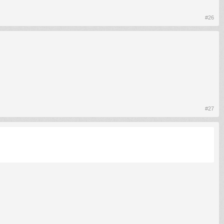
#26
#27