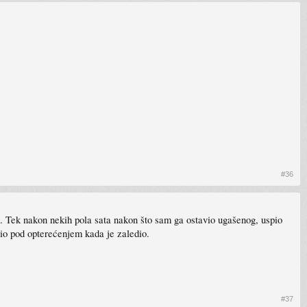
#36
). Tek nakon nekih pola sata nakon što sam ga ostavio ugašenog, uspio
io pod opterećenjem kada je zaledio.
#37