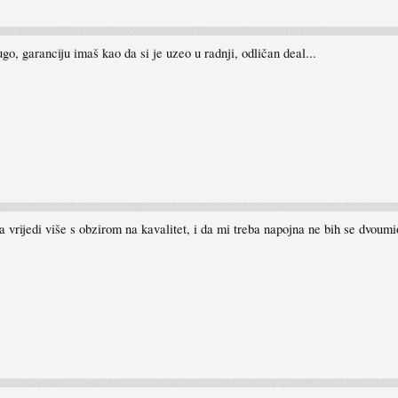
o, garanciju imaš kao da si je uzeo u radnji, odličan deal...
na vrijedi više s obzirom na kavalitet, i da mi treba napojna ne bih se dvou