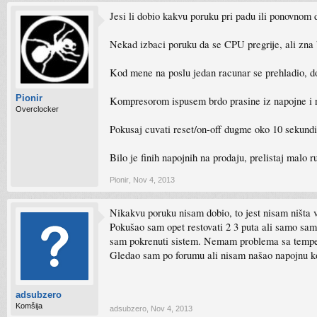
Jesi li dobio kakvu poruku pri padu ili ponovnom
Nekad izbaci poruku da se CPU pregrije, ali zna b
Kod mene na poslu jedan racunar se prehladio, d
Pionir
Kompresorom ispusem brdo prasine iz napojne i r
Overclocker
Pokusaj cuvati reset/on-off dugme oko 10 sekundi,
Bilo je finih napojnih na prodaju, prelistaj malo r
Pionir
,
Nov 4, 2013
Nikakvu poruku nisam dobio, to jest nisam ništa v
Pokušao sam opet restovati 2 3 puta ali samo sam
sam pokrenuti sistem. Nemam problema sa temperat
Gledao sam po forumu ali nisam našao napojnu ko
adsubzero
Komšija
adsubzero
,
Nov 4, 2013