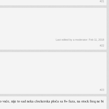
#21
Last edited by a moderator:
Feb 11, 2018
#22
#23
o vuče, nije to sad neka clockerska ploča sa 8+ faza, na stock freq ne bi