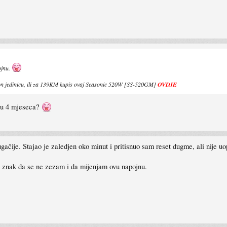
ojnu.
ron jedinicu, ili za 139KM kupis ovaj Seasonic 520W [SS-520GM]
OVDJE
aru 4 mjeseca?
gačije. Stajao je zaledjen oko minut i pritisnuo sam reset dugme, ali nije 
 znak da se ne zezam i da mijenjam ovu napojnu.