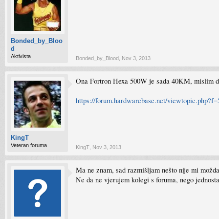
Bonded_by_Bloo
d
Aktivista
Bonded_by_Blood
,
Nov 3, 2013
Ona Fortron Hexa 500W je sada 40KM, mislim da 
https://forum.hardwarebase.net/viewtopic.php?f
KingT
Veteran foruma
KingT
,
Nov 3, 2013
Ma ne znam, sad razmišljam nešto nije mi možda
Ne da ne vjerujem kolegi s foruma, nego jednosta