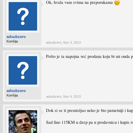
Ok, hvala vam svima na preporukama
adsubzero
Komšija
adsubzero
,
Nov 3, 2013
Pošto je ta napojna već prodana koju bi mi onda
adsubzero
Komšija
adsubzero
,
Nov 4, 2013
Dok si se ti premisljao neko je bio pametniji i ku
Sad fino 115KM u dzep pa u prodavnicu i kupis 