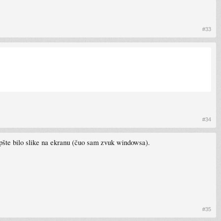
#33
#34
uopšte bilo slike na ekranu (čuo sam zvuk windowsa).
#35