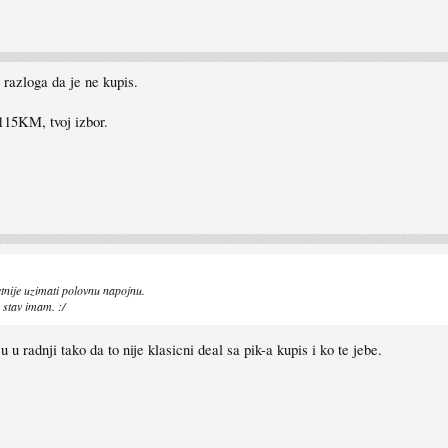
razloga da je ne kupis.
115KM, tvoj izbor.
nije uzimati polovnu napojnu.
 stav imam. :/
u radnji tako da to nije klasicni deal sa pik-a kupis i ko te jebe.