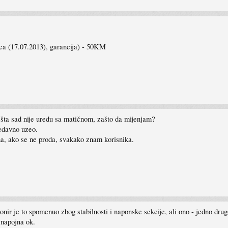
ca (17.07.2013), garancija) - 50KM
 šta sad nije uredu sa matičnom, zašto da mijenjam?
nedavno uzeo.
na, ako se ne proda, svakako znam korisnika.
onir je to spomenuo zbog stabilnosti i naponske sekcije, ali ono - jedno drug
 napojna ok.