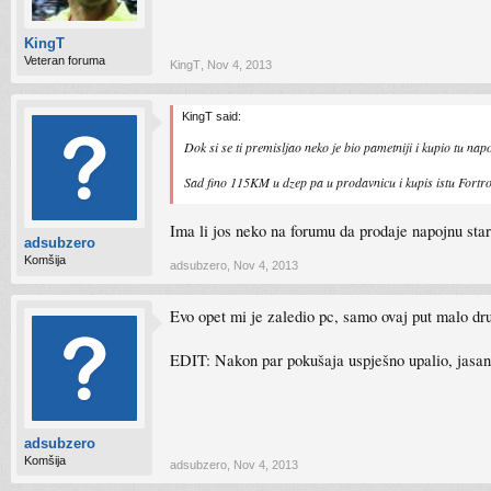
KingT
Veteran foruma
KingT
,
Nov 4, 2013
KingT said:
Dok si se ti premisljao neko je bio pametniji i kupio tu nap
Sad fino 115KM u dzep pa u prodavnicu i kupis istu Fort
Ima li jos neko na forumu da prodaje napojnu st
adsubzero
Komšija
adsubzero
,
Nov 4, 2013
Evo opet mi je zaledio pc, samo ovaj put malo dru
EDIT: Nakon par pokušaja uspješno upalio, jasan
adsubzero
Komšija
adsubzero
,
Nov 4, 2013