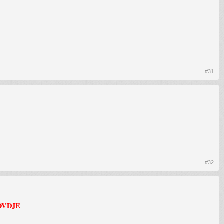
#31
#32
OVDJE