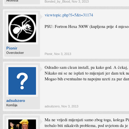
Aktivista
Bonded_by_Blood
,
Nov 3, 2013
viewtopic.php?f=5&t=31174
PSU: Fortron Hexa 500W (kupljena prije 4 mjese
Pionir
Overclocker
Pionir
,
Nov 3, 2013
Odradio sam clean install, pa kako god. A čekaj,
Nikako mi se ne isplati to mijenjati jer dam tek 
Mogao bih eventualno tu napojnu uzeti za par da
adsubzero
Komšija
adsubzero
,
Nov 3, 2013
Ma ne vrijedi mijenjati samo zbog toga, kolega Pi
trebalo biti nikakvih problema, pod uvjetom da je