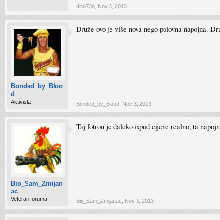
dino73n
,
Nov 3, 2013
Druže ovo je više nova nego polovna napojna. Drug
Bonded_by_Bloo
d
Aktivista
Bonded_by_Blood
,
Nov 3, 2013
Taj fotron je daleko ispod cijene realno, ta napoj
Bio_Sam_Zmijan
ac
Veteran foruma
Bio_Sam_Zmijanac
,
Nov 3, 2013