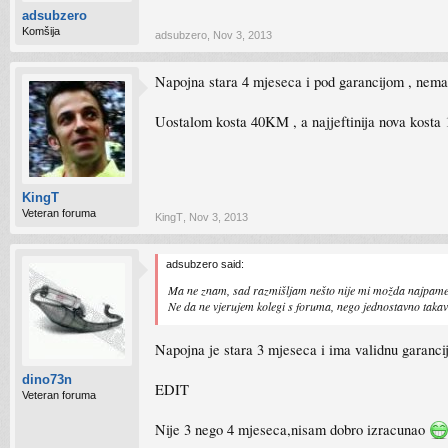
adsubzero
Komšija
adsubzero
,
Nov 3, 2013
Napojna stara 4 mjeseca i pod garancijom , nema 
Uostalom kosta 40KM , a najjeftinija nova kosta 
KingT
Veteran foruma
KingT
,
Nov 3, 2013
adsubzero said:
Ma ne znam, sad razmišljam nešto nije mi možda najpamet
Ne da ne vjerujem kolegi s foruma, nego jednostavno takav
Napojna je stara 3 mjeseca i ima validnu garanciju 
dino73n
EDIT
Veteran foruma
Nije 3 nego 4 mjeseca,nisam dobro izracunao