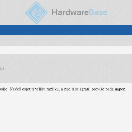
013
.
olje. Nećeš osjetiti veliku razliku, a nije ti se igrati, previše pada napon.