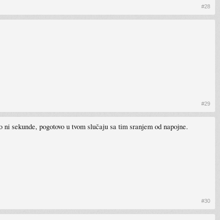
#28
#29
mio ni sekunde, pogotovo u tvom slučaju sa tim sranjem od napojne.
#30