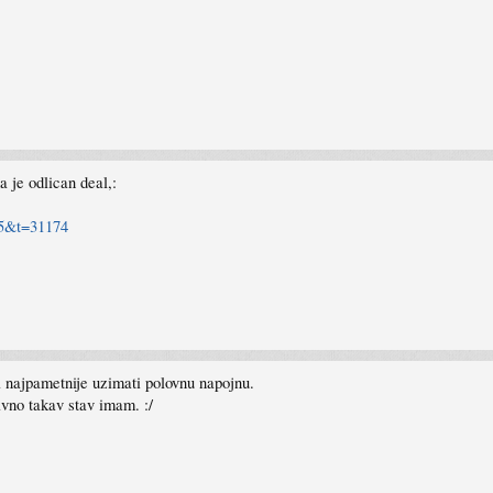
je odlican deal,:
=5&t=31174
 najpametnije uzimati polovnu napojnu.
vno takav stav imam. :/