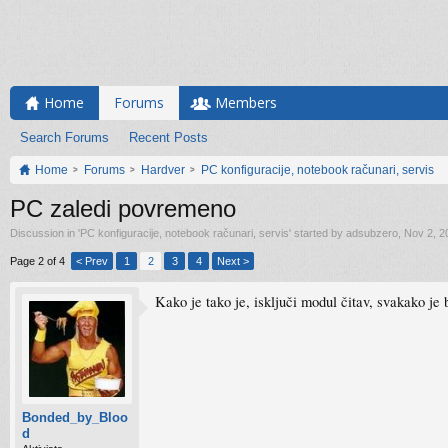
Home
Forums
Members
Search Forums
Recent Posts
Home
Forums
Hardver
PC konfiguracije, notebook računari, servis
PC zaledi povremeno
Discussion in '
PC konfiguracije, notebook računari, servis
' started by
adsubzero
,
Nov 2, 2
Page 2 of 4
< Prev
1
2
3
4
Next >
Kako je tako je, isključi modul čitav, svakako je b
Bonded_by_Bloo
d