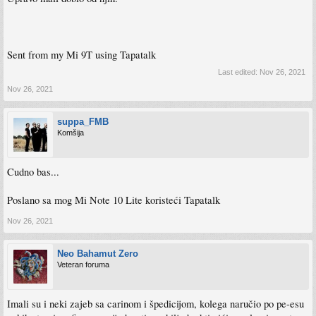
Sent from my Mi 9T using Tapatalk
Last edited:
Nov 26, 2021
Nov 26, 2021
suppa_FMB
Komšija
Cudno bas...
Poslano sa mog Mi Note 10 Lite koristeći Tapatalk
Nov 26, 2021
Neo Bahamut Zero
Veteran foruma
Imali su i neki zajeb sa carinom i špedicijom, kolega naručio po pe-esu