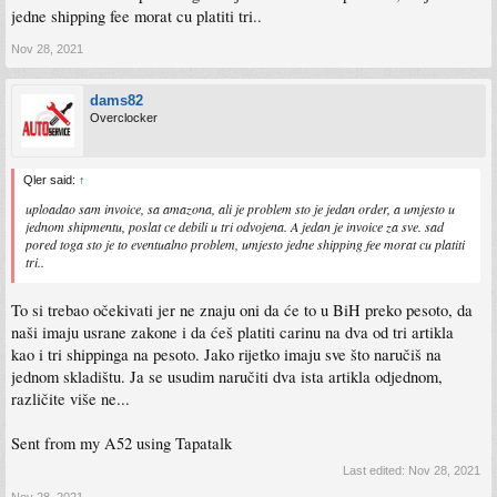
jedne shipping fee morat cu platiti tri..
Nov 28, 2021
dams82
Overclocker
Qler said:
↑
uploadao sam invoice, sa amazona, ali je problem sto je jedan order, a umjesto u
jednom shipmentu, poslat ce debili u tri odvojena. A jedan je invoice za sve. sad
pored toga sto je to eventualno problem, umjesto jedne shipping fee morat cu platiti
tri..
To si trebao očekivati jer ne znaju oni da će to u BiH preko pesoto, da
naši imaju usrane zakone i da ćeš platiti carinu na dva od tri artikla
kao i tri shippinga na pesoto. Jako rijetko imaju sve što naručiš na
jednom skladištu. Ja se usudim naručiti dva ista artikla odjednom,
različite više ne...
Sent from my A52 using Tapatalk
Last edited:
Nov 28, 2021
Nov 28, 2021