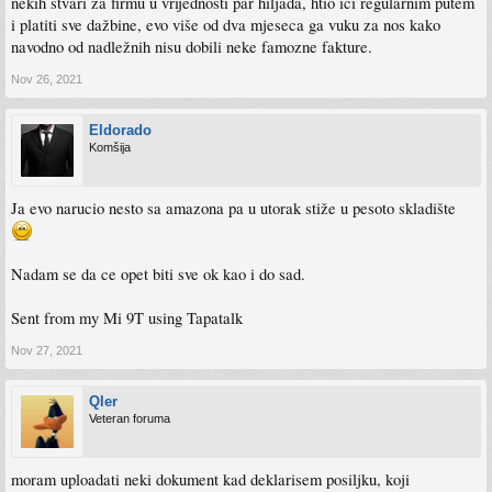
nekih stvari za firmu u vrijednosti par hiljada, htio ići regularnim putem
i platiti sve dažbine, evo više od dva mjeseca ga vuku za nos kako
navodno od nadležnih nisu dobili neke famozne fakture.
Nov 26, 2021
Eldorado
Komšija
Ja evo narucio nesto sa amazona pa u utorak stiže u pesoto skladište
Nadam se da ce opet biti sve ok kao i do sad.
Sent from my Mi 9T using Tapatalk
Nov 27, 2021
Qler
Veteran foruma
moram uploadati neki dokument kad deklarisem posiljku, koji