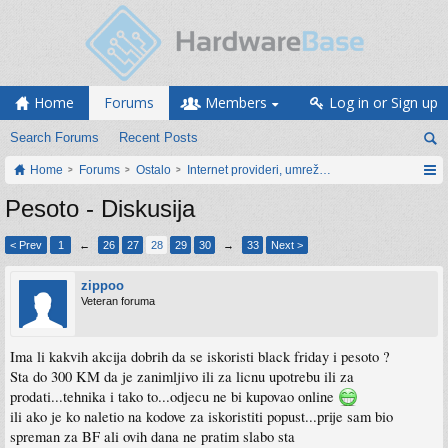
Home
Forums
Members
Log in or Sign up
Search Forums
Recent Posts
Home
Forums
Ostalo
Internet provideri, umrežavanje i web servisi
Pesoto - Diskusija
< Prev
1
←
26
27
28
29
30
→
33
Next >
zippoo
Veteran foruma
Ima li kakvih akcija dobrih da se iskoristi black friday i pesoto ?
Sta do 300 KM da je zanimljivo ili za licnu upotrebu ili za
prodati...tehnika i tako to...odjecu ne bi kupovao online
ili ako je ko naletio na kodove za iskoristiti popust...prije sam bio
spreman za BF ali ovih dana ne pratim slabo sta