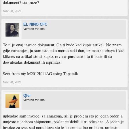
dokument? sta traze?
Nov 28, 2021
EL NINO CFC
Veteran foruma
To ti je onaj invoice dokument. On ti bude kad kupis artikal. Ne znam
gdje narucujes, ja sam isto tako morao neki dan, uzimao sa ebaya i kad
kliknes na artikal sto si kupio, review purchase i tu ti bude ili da
downloadas dokument ili isprintas.
Sent from my M2012K11AG using Tapatalk
Nov 28, 2021
Qler
Veteran foruma
uploadao sam invoice, sa amazona, ali je problem sto je jedan order, a
umjesto u jednom shipmentu, poslat ce debili u tri odvojena. A jedan je
invoice za sve. sad pored toga sto je to eventualno problem, umjesto