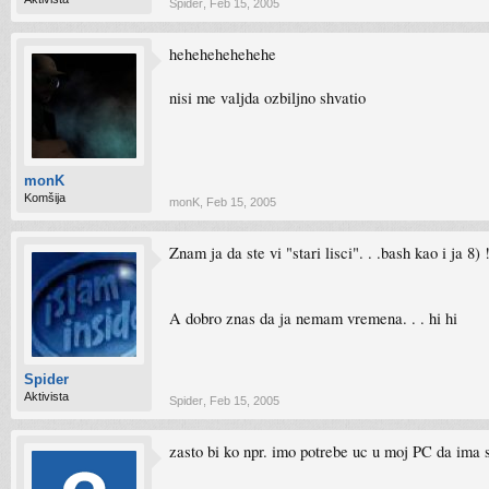
Spider
,
Feb 15, 2005
hehehehehehehe
nisi me valjda ozbiljno shvatio
monK
Komšija
monK
,
Feb 15, 2005
Znam ja da ste vi "stari lisci". . .bash kao i ja 8) 
A dobro znas da ja nemam vremena. . . hi hi
Spider
Aktivista
Spider
,
Feb 15, 2005
zasto bi ko npr. imo potrebe uc u moj PC da ima s