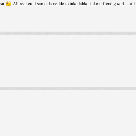
isa
.Ali reci cu ti samo da ne ide to tako lahko,kako ti frend govori. . .al