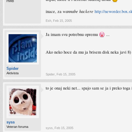
HWB
wannabe hackere
inace, za
http://neworder.box.s
Esh
,
Feb 15, 2005
Ja imam svu potrebnu opremu
...
Ako neko hoce da mu ja brisem disk neka javi 8)
Spider
Aktivista
Spider
,
Feb 15, 2005
to je onaj neki net... spajo sam se ja i preko toga 
syss
Veteran foruma
syss
,
Feb 15, 2005