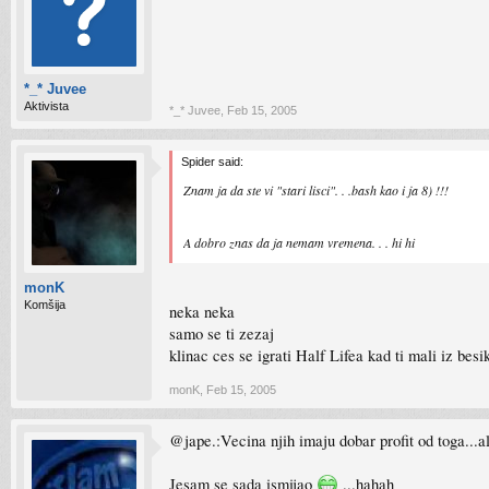
*_* Juvee
Aktivista
*_* Juvee
,
Feb 15, 2005
Spider said:
Znam ja da ste vi "stari lisci". . .bash kao i ja 8) !!!
A dobro znas da ja nemam vremena. . . hi hi
monK
Komšija
neka neka
samo se ti zezaj
klinac ces se igrati Half Lifea kad ti mali iz bes
monK
,
Feb 15, 2005
@jape.:Vecina njih imaju dobar profit od toga...a
Jesam se sada ismijao
...hahah