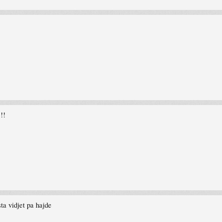
!!!
ta vidjet pa hajde