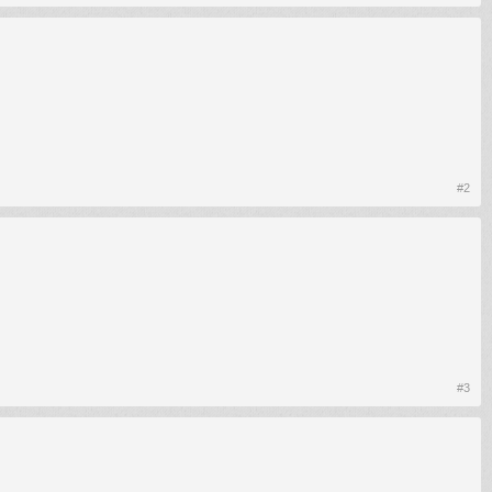
#2
#3