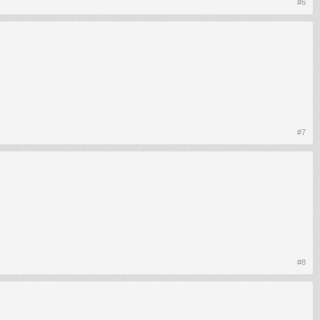
#6
#7
#8