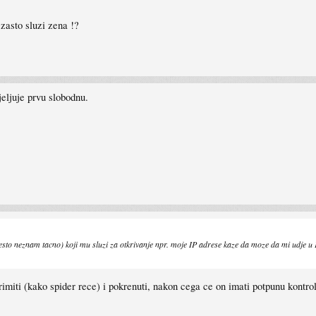
zasto sluzi zena !?
jeljuje prvu slobodnu.
P-(nesto neznam tacno) koji mu sluzi za otkrivanje npr. moje IP adrese kaze da moze da mi udj
 primiti (kako spider rece) i pokrenuti, nakon cega ce on imati potpunu kont