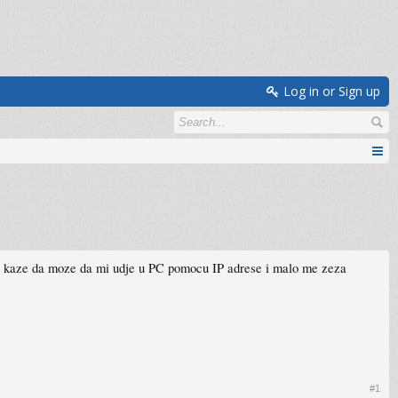
Log in or Sign up
rese kaze da moze da mi udje u PC pomocu IP adrese i malo me zeza
#1