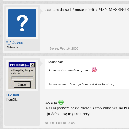
cuo sam da se IP moze otkrit u MSN MESENGERU k
*_* Juvee
Aktivista
*_* Juvee
,
Feb 16, 2005
Spider said:
Ja imam svu potrebnu opremu
...
Ako neko hoce da mu ja brisem disk neka javi 8)
iskusni
Komšija
hoću ja
ja sam jednom nešto radio i samo kliko yes no bl
i ja dobio tog trojanca :cry:
iskusni
,
Feb 16, 2005