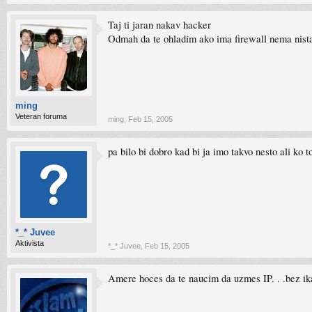
Taj ti jaran nakav hacker
Odmah da te ohladim ako ima firewall nema nista 
ming
Veteran foruma
ming
,
Feb 15, 2005
pa bilo bi dobro kad bi ja imo takvo nesto ali
*_* Juvee
Aktivista
*_* Juvee
,
Feb 15, 2005
Amere hoces da te naucim da uzmes IP. . .bez ika