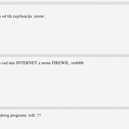
od tih zajebancija :arrow:
 ko to sad ima INTERNET a nema FIREWIL :smt066
kvog programa :roll: !!!