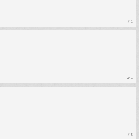
#13
#14
#15