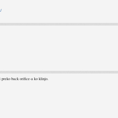
k/
i preko back orifice-a ko klinjo.