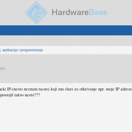
, aplikacije i programiranje
2005
.
 i neki IP-(nesto neznam tacno) koji mu sluzi za otkrivanje npr. moje IP ad
)postojil takvo nesto???