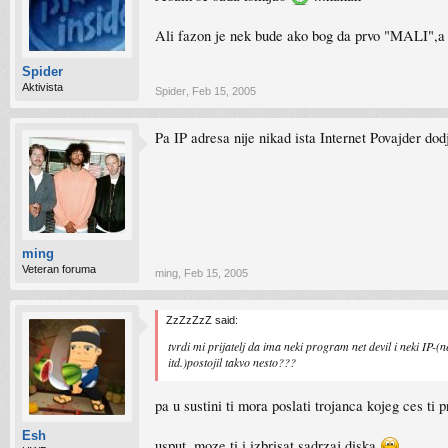
Ali fazon je nek bude ako bog da prvo "MALI",a 
Spider
Aktivista
Spider
,
Feb 15, 2005
Pa IP adresa nije nikad ista Internet Povajder dod
ming
Veteran foruma
ming
,
Feb 15, 2005
ZzZzZzZ said:
tvrdi mi prijatelj da ima neki program net devil i neki I
itd.)postojil takvo nesto???
pa u sustini ti mora poslati trojanca kojeg ces ti
Esh
usput, moze ti i izbrisat sadrzaj diska