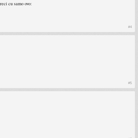
i reci cu samo ovo:
#4
#5