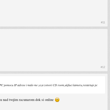
#11
#12
e u PC pomocu IP adrese i malo me zeza (otvori CD room,ukjluci kameru,restartuje pc
rolu nad tvojim racunarom dok si online