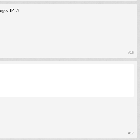
gov IP. :?
#16
#17