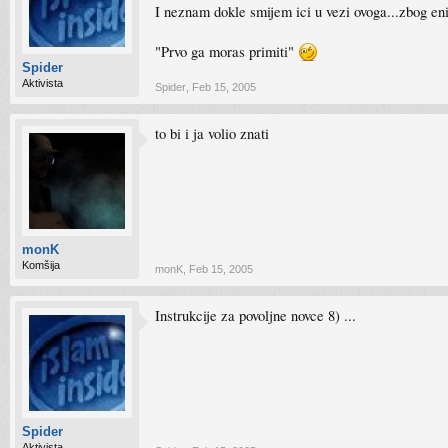
I neznam dokle smijem ici u vezi ovoga...zbog en
"Prvo ga moras primiti"
Spider
Aktivista
Spider
,
Feb 15, 2005
to bi i ja volio znati
monK
Komšija
monK
,
Feb 15, 2005
Instrukcije za povoljne novce 8) ...
Spider
Aktivista