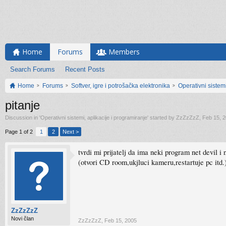
Home
Forums
Members
Search Forums
Recent Posts
Home
Forums
Softver, igre i potrošačka elektronika
Operativni sistemi
pitanje
Discussion in '
Operativni sistemi, aplikacije i programiranje
' started by
ZzZzZzZ
,
Feb 15, 
Page 1 of 2
1
2
Next >
tvrdi mi prijatelj da ima neki program net devil
(otvori CD room,ukjluci kameru,restartuje pc itd.
ZzZzZzZ
Novi član
ZzZzZzZ
,
Feb 15, 2005