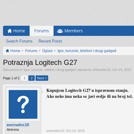
Home
Forums
Members
Search Forums
Recent Posts
Home
Forums
Oglasi
Igre, konzole, telefoni i drugi gadgeti
Potraznja Logitech G27
Discussion in '
Igre, konzole, telefoni i drugi gadgeti
' started by
emirsehic10
,
Oct 24, 2015
.
Page 1 of 2
1
2
Next >
Kupujem Logitech G27 u ispravnom stanju.
Ako neko ima neka se javi ovdje ili na broj tel
emirsehic10
Aktivista
emirsehic10
,
Oct 24, 2015