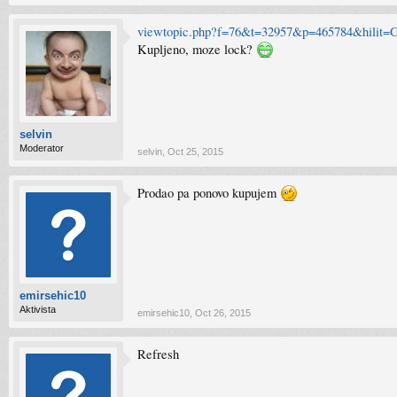
viewtopic.php?f=76&t=32957&p=465784&hilit=
Kupljeno, moze lock?
selvin
Moderator
selvin
,
Oct 25, 2015
Prodao pa ponovo kupujem
emirsehic10
Aktivista
emirsehic10
,
Oct 26, 2015
Refresh