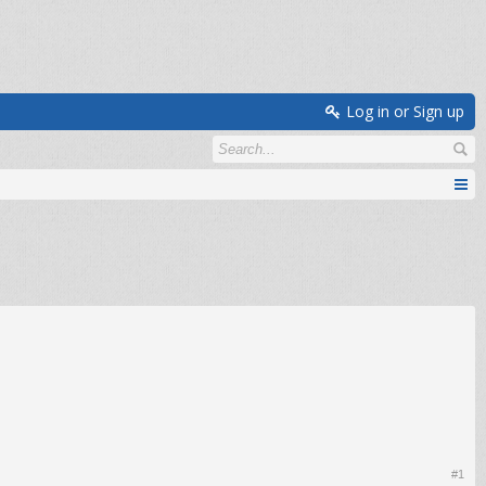
Log in or Sign up
#1