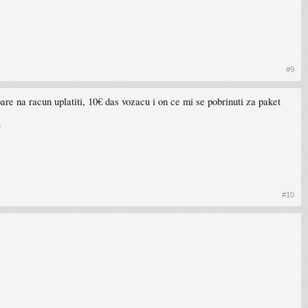
#9
re na racun uplatiti, 10€ das vozacu i on ce mi se pobrinuti za paket
7
#10