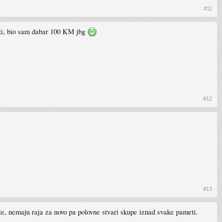
#11
biti, bio sam dabar 100 KM jbg
#12
#13
te, nemaju raja za novo pa polovne stvari skupe iznad svake pameti.