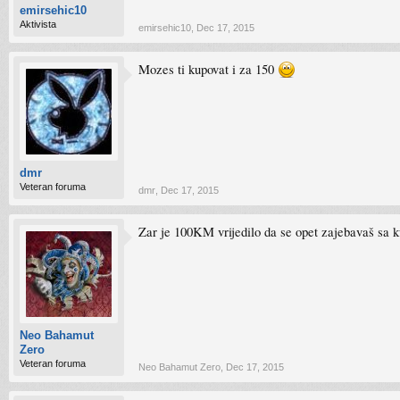
emirsehic10
Aktivista
emirsehic10
,
Dec 17, 2015
Mozes ti kupovat i za 150
dmr
Veteran foruma
dmr
,
Dec 17, 2015
Zar je 100KM vrijedilo da se opet zajebavaš sa 
Neo Bahamut
Zero
Veteran foruma
Neo Bahamut Zero
,
Dec 17, 2015