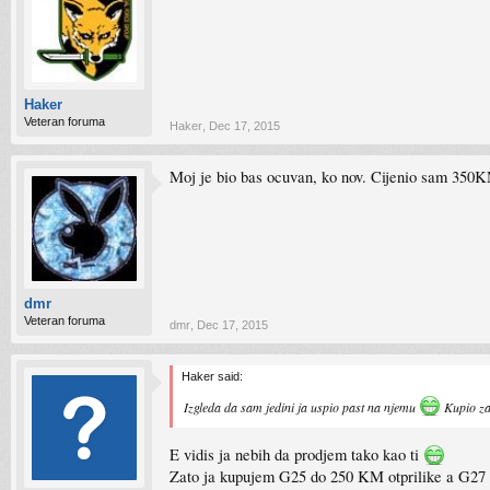
Haker
Veteran foruma
Haker
,
Dec 17, 2015
Moj je bio bas ocuvan, ko nov. Cijenio sam 350
dmr
Veteran foruma
dmr
,
Dec 17, 2015
Haker said:
Izgleda da sam jedini ja uspio past na njemu
Kupio za
E vidis ja nebih da prodjem tako kao ti
Zato ja kupujem G25 do 250 KM otprilike a G2