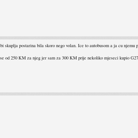
 skuplja postarina bila skoro nego volan. Ice to autobusom a ja cu njemu pa
 vise od 250 KM za njeg jer sam za 300 KM prije nekoliko mjeseci kupio G2