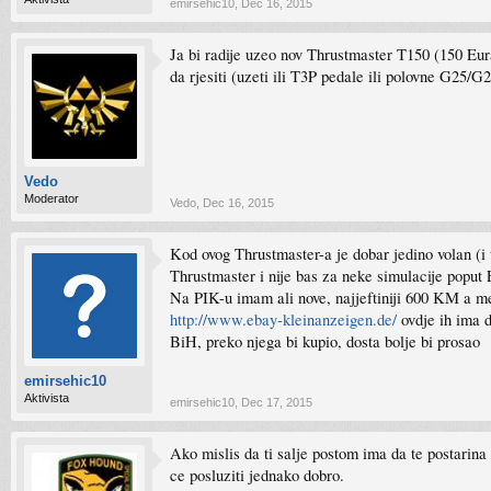
emirsehic10
,
Dec 16, 2015
Ja bi radije uzeo nov Thrustmaster T150 (150 Eura
da rjesiti (uzeti ili T3P pedale ili polovne G25/G
Vedo
Moderator
Vedo
,
Dec 16, 2015
Kod ovog Thrustmaster-a je dobar jedino volan (i
Thrustmaster i nije bas za neke simulacije poput 
Na PIK-u imam ali nove, najjeftiniji 600 KM a men
http://www.ebay-kleinanzeigen.de/
ovdje ih ima 
BiH, preko njega bi kupio, dosta bolje bi prosao
emirsehic10
Aktivista
emirsehic10
,
Dec 17, 2015
Ako mislis da ti salje postom ima da te postarina
ce posluziti jednako dobro.