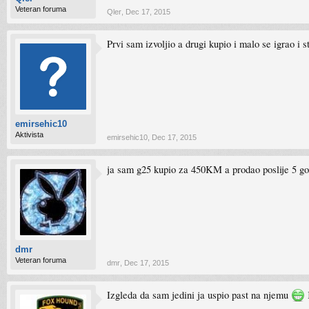
Veteran foruma
Qler
,
Dec 17, 2015
Prvi sam izvoljio a drugi kupio i malo se igrao 
emirsehic10
Aktivista
emirsehic10
,
Dec 17, 2015
ja sam g25 kupio za 450KM a prodao poslije 5 
dmr
Veteran foruma
dmr
,
Dec 17, 2015
Izgleda da sam jedini ja uspio past na njemu