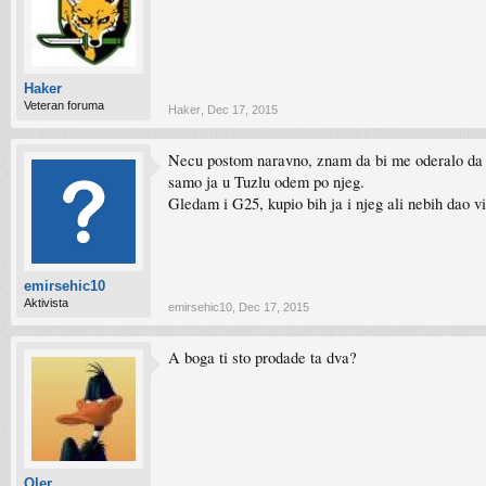
Haker
Veteran foruma
Haker
,
Dec 17, 2015
Necu postom naravno, znam da bi me oderalo da bi
samo ja u Tuzlu odem po njeg.
Gledam i G25, kupio bih ja i njeg ali nebih dao
emirsehic10
Aktivista
emirsehic10
,
Dec 17, 2015
A boga ti sto prodade ta dva?
Qler