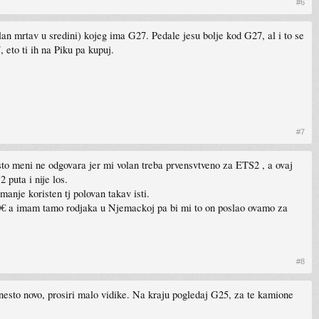
#6
lan mrtav u sredini) kojeg ima G27. Pedale jesu bolje kod G27, al i to se
 eto ti ih na Piku pa kupuj.
#7
to meni ne odgovara jer mi volan treba prvensvtveno za ETS2 , a ovaj
puta i nije los.
anje koristen tj polovan takav isti.
50€ a imam tamo rodjaka u Njemackoj pa bi mi to on poslao ovamo za
#8
 nesto novo, prosiri malo vidike. Na kraju pogledaj G25, za te kamione