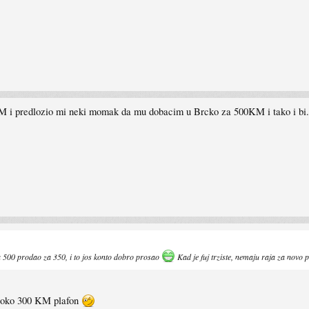
KM i predlozio mi neki momak da mu dobacim u Brcko za 500KM i tako i bi
 500 prodao za 350, i to jos konto dobro prosao
Kad je fuj trziste, nemaju raja za novo 
7 oko 300 KM plafon