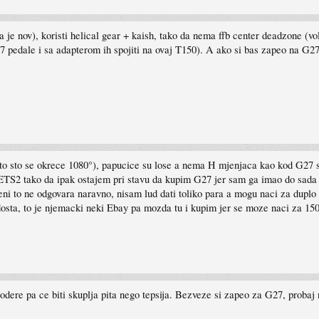
 je nov), koristi helical gear + kaish, tako da nema ffb center deadzone (vo
27 pedale i sa adapterom ih spojiti na ovaj T150). A ako si bas zapeo na G27,
 to sto se okrece 1080°), papucice su lose a nema H mjenjaca kao kod G27 s
ETS2 tako da ipak ostajem pri stavu da kupim G27 jer sam ga imao do sada 2 
i to ne odgovara naravno, nisam lud dati toliko para a mogu naci za duplo m
dosta, to je njemacki neki Ebay pa mozda tu i kupim jer se moze naci za 1
 odere pa ce biti skuplja pita nego tepsija. Bezveze si zapeo za G27, probaj