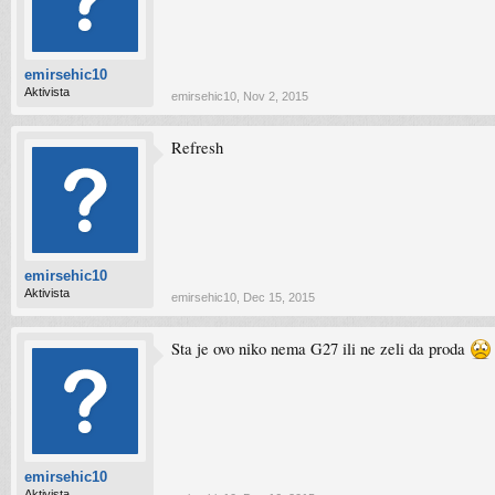
emirsehic10
Aktivista
emirsehic10
,
Nov 2, 2015
Refresh
emirsehic10
Aktivista
emirsehic10
,
Dec 15, 2015
Sta je ovo niko nema G27 ili ne zeli da proda
emirsehic10
Aktivista