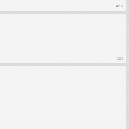
#207
#208