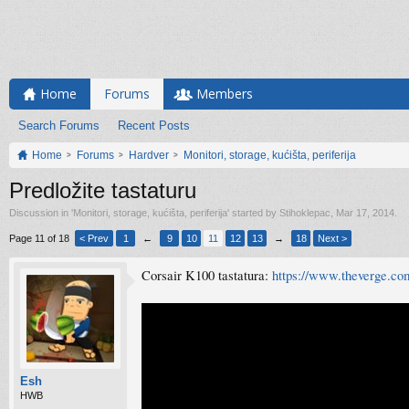
Home
Forums
Members
Search Forums
Recent Posts
Home
Forums
Hardver
Monitori, storage, kućišta, periferija
Predložite tastaturu
Discussion in '
Monitori, storage, kućišta, periferija
' started by
Stihoklepac
,
Mar 17, 2014
.
Page 11 of 18
< Prev
1
←
9
10
11
12
13
→
18
Next >
Corsair K100 tastatura:
https://www.theverge.co
Esh
HWB