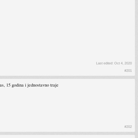
Last edited:
Oct 4, 2020
#201
as, 15 godina i jednostavno traje
#202