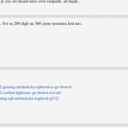
e zao sto nisam uzeo sivu varijantu, ali hajde..
Svi sa 200 digli na 300 cjene tastatura kod nas..
512-gaming-mehanicka-tipkovnica-gx-brown/
12-carbon-lightsync-gx-brown-red-de/
aming-rgb-mehanicka-logitech-g512/