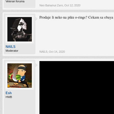
Veteran foruma
Neo Bahamut Zero
,
Oct 12, 2020
Prodaje li neko na piku o-rings? Cekam sa ebaya 
NAILS
Moderator
NAILS
,
Oct 14, 2020
Esh
HWB