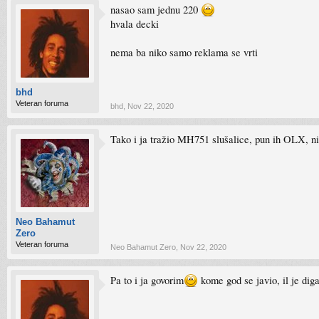
nasao sam jednu 220
hvala decki
nema ba niko samo reklama se vrti
bhd
Veteran foruma
bhd
,
Nov 22, 2020
Tako i ja tražio MH751 slušalice, pun ih OLX, n
Neo Bahamut
Zero
Veteran foruma
Neo Bahamut Zero
,
Nov 22, 2020
Pa to i ja govorim
kome god se javio, il je di