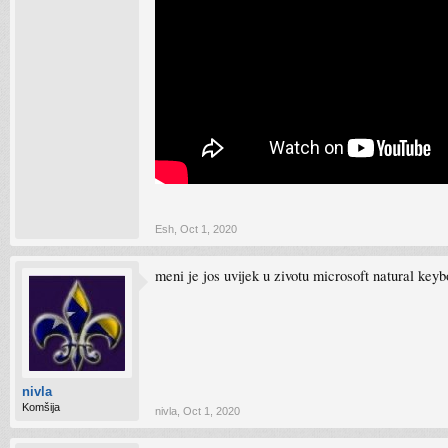
Esh
,
Oct 1, 2020
meni je jos uvijek u zivotu microsoft natural keyb
nivla
Komšija
nivla
,
Oct 1, 2020