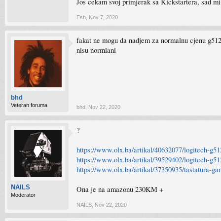
Jos cekam svoj primjerak sa Kickstartera, sad mi j
Esh
,
Nov 7, 2020
fakat ne mogu da nadjem za normalnu cjenu g512. 
nisu normlani
bhd
Veteran foruma
bhd
,
Nov 22, 2020
?
https://www.olx.ba/artikal/40632077/logitech-g
https://www.olx.ba/artikal/39529402/logitech-g5
https://www.olx.ba/artikal/37350935/tastatura-g
NAILS
Ona je na amazonu 230KM +
Moderator
NAILS
,
Nov 22, 2020