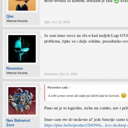
nesto trebala sa kablom, ustekam je radi
kval
Qler
Veteran foruma
Qler
,
Oct 12, 2020
Ja sam imao srece na olx-u kad nadjoh Logi G510s 
problema, tipke su i dalje solidne, pozadinsko os
Reventon
Veteran foruma
Reventon
,
Oct 12, 2020
Reventon said:
↑
A sebi uzmes nesto da valja pa skloni kad ne koristis.
Puno mi je to logistike, treba mi combo, nov i pr
Imao sam ovo do nedavno al' jede baterije samo t
Neo Bahamut
https://plus.ba/bs/product/26939/ta...less-deskto
Zero