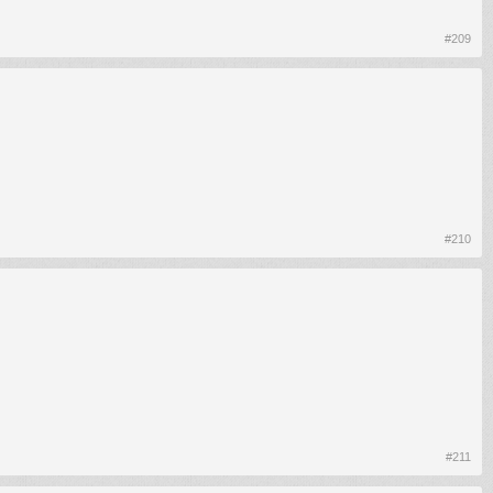
#209
#210
#211