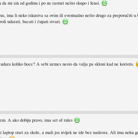
 mi sin od godinu i po ne rasturi nešto skupo i fensi.
 ima li neko iskustva sa ovim ili eventualno nešto drugo za preporučiti u t
oli udarati, bacati i čupati stvari.
udara koliko hoce? A sebi uzmes nesto da valja pa skloni kad ne koristis.
em. A ako dobiju pravo, ima set of rules
laptop stari za skole, a mali jos uvijek ne ide bez nadzora. Ali ima neku ge