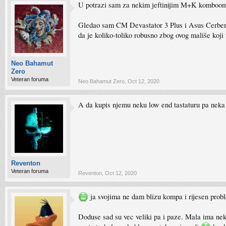
U potrazi sam za nekim jeftinijim M+K komboom da
Gledao sam CM Devastator 3 Plus i Asus Cerberus,
da je koliko-toliko robusno zbog ovog mališe koji v
Neo Bahamut
Zero
Veteran foruma
Neo Bahamut Zero
,
Oct 12, 2020
A da kupis njemu neku low end tastaturu pa neka 
Reventon
Veteran foruma
Reventon
,
Oct 12, 2020
ja svojima ne dam blizu kompa i rijesen probl
Doduse sad su vec veliki pa i paze. Mala ima neki 