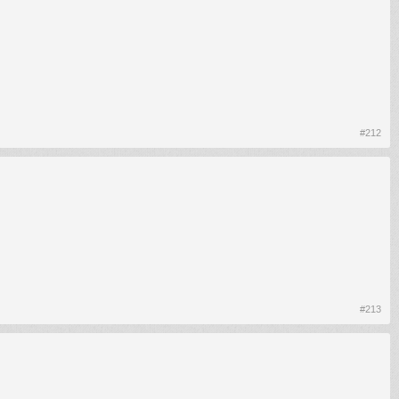
#212
#213