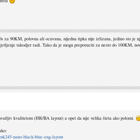
iteta
za 90KM, polovna ali ocuvana, nijedna tipka nije izlizana, jedino sto je n
vjetljenje takodjer radi. Tako da je mogu preporuciti za nesto do 100KM, no
ihvatljiv kvalitetom (HR/BA layout) a opet da nije velika šteta ako polomi.
ako:
p-mk245-nano-black-blue-eng-layout