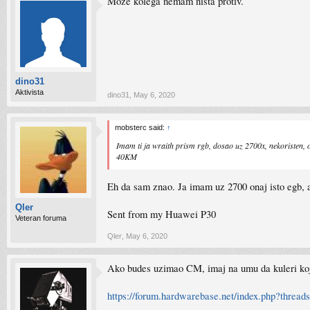
Moze kolega nemam nista protiv.
dino31
Aktivista
dino31
,
May 6, 2020
mobsterc said:
↑
Imam ti ja wraith prism rgb, dosao uz 2700x, nekoristen, o
40KM
Eh da sam znao. Ja imam uz 2700 onaj isto egb, al
Qler
Sent from my Huawei P30
Veteran foruma
Qler
,
May 6, 2020
Ako budes uzimao CM, imaj na umu da kuleri koj
https://forum.hardwarebase.net/index.php?threa