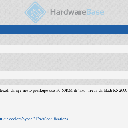
ler,ali da nije nesto preskupo cca 50-60KM ili tako. Treba da hladi R5 26
-air-coolers/hyper-212x/#Specifications