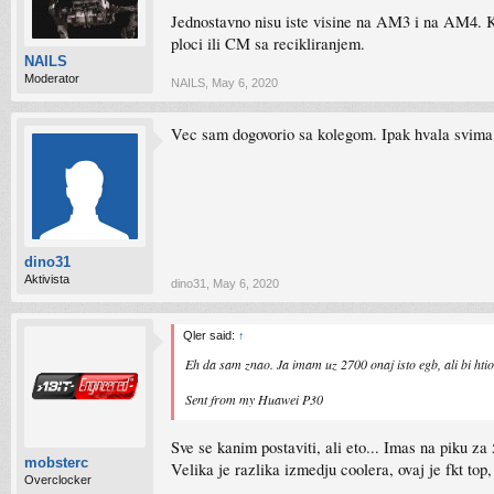
Jednostavno nisu iste visine na AM3 i na AM4. 
ploci ili CM sa recikliranjem.
NAILS
Moderator
NAILS
,
May 6, 2020
Vec sam dogovorio sa kolegom. Ipak hvala svima
dino31
Aktivista
dino31
,
May 6, 2020
Qler said:
↑
Eh da sam znao. Ja imam uz 2700 onaj isto egb, ali bi htio
Sent from my Huawei P30
Sve se kanim postaviti, ali eto... Imas na piku za
mobsterc
Velika je razlika izmedju coolera, ovaj je fkt top,
Overclocker