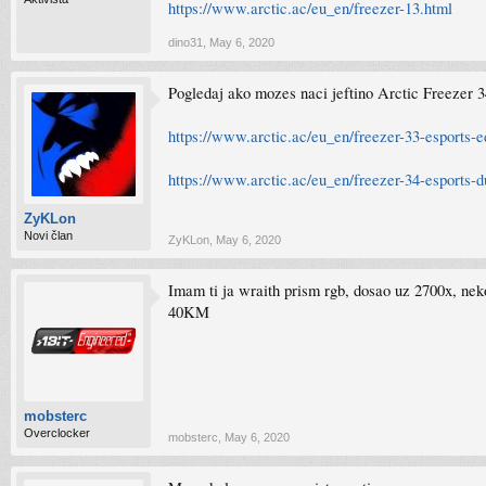
https://www.arctic.ac/eu_en/freezer-13.html
dino31
,
May 6, 2020
Pogledaj ako mozes naci jeftino Arctic Freezer 3
https://www.arctic.ac/eu_en/freezer-33-esports-e
https://www.arctic.ac/eu_en/freezer-34-esports-d
ZyKLon
Novi član
ZyKLon
,
May 6, 2020
Imam ti ja wraith prism rgb, dosao uz 2700x, neko
40KM
mobsterc
Overclocker
mobsterc
,
May 6, 2020