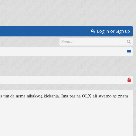
Log in or Sign up
00 s tim da nema nikakvog klokanja. Ima par na OLX ali stvarno ne znam