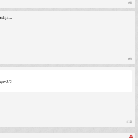
#8
lija...
#9
hyper212.
#10