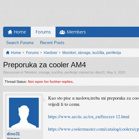
Home
Forums
Members
Search Forums
Recent Posts
Home
Forums
Hardver
Monitori, storage, kućišta, periferija
Preporuka za cooler AM4
Discussion in '
Monitori, storage, kućišta, periferija
' started by
dino31
,
May 6, 2020
.
Thread Status:
Not open for further replies.
Kao sto pise u naslovu,treba mi preporuka za coo
vrijedi li to cemu.
https://www.arctic.ac/eu_en/freezer-12.html
https://www.coolermaster.com/catalog/coolers/cpu
dino31
Aktivista