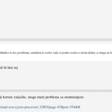
hladice to bez problema, sminkica je cooler i ako si pratio review-e dosta dobar, u rangu sa 
i bi htio taj
i koriste zakačke, mogu imati problema sa montiranjem:
ds/amd-zen-ryzen-procesori.32893/page-47#post-554408