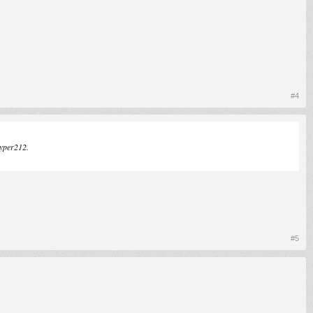
#4
hyper212.
#5