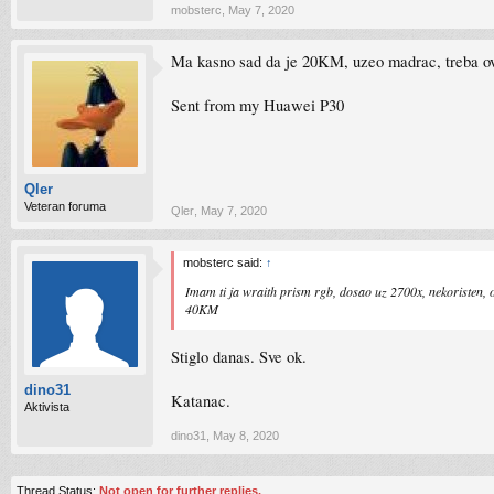
mobsterc
,
May 7, 2020
Ma kasno sad da je 20KM, uzeo madrac, treba ovu 
Sent from my Huawei P30
Qler
Veteran foruma
Qler
,
May 7, 2020
mobsterc said:
↑
Imam ti ja wraith prism rgb, dosao uz 2700x, nekoristen, o
40KM
Stiglo danas. Sve ok.
dino31
Katanac.
Aktivista
dino31
,
May 8, 2020
Thread Status:
Not open for further replies.