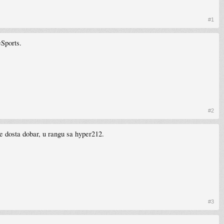
#1
eSports.
#2
-e dosta dobar, u rangu sa hyper212.
#3