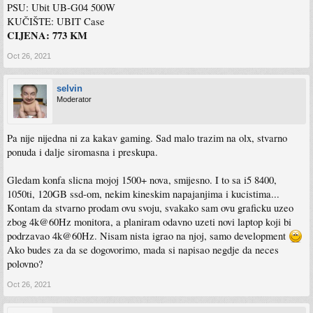
PSU: Ubit UB-G04 500W
KUČIŠTE: UBIT Case
CIJENA: 773 KM
Oct 26, 2021
selvin
Moderator
Pa nije nijedna ni za kakav gaming. Sad malo trazim na olx, stvarno
ponuda i dalje siromasna i preskupa.
Gledam konfa slicna mojoj 1500+ nova, smijesno. I to sa i5 8400,
1050ti, 120GB ssd-om, nekim kineskim napajanjima i kucistima...
Kontam da stvarno prodam ovu svoju, svakako sam ovu graficku uzeo
zbog 4k@60Hz monitora, a planiram odavno uzeti novi laptop koji bi
podrzavao 4k@60Hz. Nisam nista igrao na njoj, samo development
Ako budes za da se dogovorimo, mada si napisao negdje da neces
polovno?
Oct 26, 2021