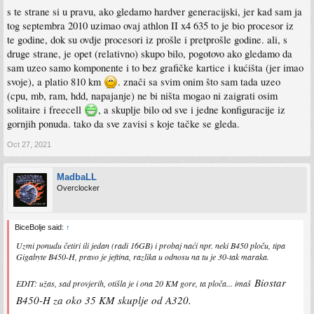
s te strane si u pravu, ako gledamo hardver generacijski, jer kad sam ja
tog septembra 2010 uzimao ovaj athlon II x4 635 to je bio procesor iz
te godine, dok su ovdje procesori iz prošle i pretprošle godine. ali, s
druge strane, je opet (relativno) skupo bilo, pogotovo ako gledamo da
sam uzeo samo komponente i to bez grafičke kartice i kućišta (jer imao
svoje), a platio 810 km
. znači sa svim onim što sam tada uzeo
(cpu, mb, ram, hdd, napajanje) ne bi ništa mogao ni zaigrati osim
solitaire i freecell
, a skuplje bilo od sve i jedne konfiguracije iz
gornjih ponuda. tako da sve zavisi s koje tačke se gleda.
Oct 27, 2021
MadbaLL
Overclocker
BiceBolje said:
↑
Uzmi ponudu četiri ili jedan (radi 16GB) i probaj naći npr. neki B450 ploču, tipa
Gigabyte B450-H, pravo je jeftina, razlika u odnosu na tu je 30-tak maraka.
Biostar
EDIT: užas, sad provjerih, otišla je i ona 20 KM gore, ta ploča... imaš
B450-H za oko 35 KM skuplje od A320.