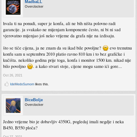
MadbaLL
Overclocker
hvala ti na ponudi, super je konfa, ali ne bih ništa polovno radi
garancije. ja svakako ne mijenjam komponente često, ni bi ni sad
vjerovatno mijenjao još neko vrijeme da grafa nije na izdisaju.
što se tiče cijena, ja ne znam da su ikad bile povoljne?
evo trenutnu
konfu sam u septembru 2010 platio ravno 810 km i to bez grafičke i
kučišta. nekoliko godina prije toga, konfa i monitor 1500 km. nikad nije
bilo povoljno
. a kako stvari stoje, cijene mogu samo ići gore...
Oct 26, 2021
IdeMedoSumom
likes this.
BiceBolje
Overclocker
Jedno vrijeme bio je dobavljiv 4350G, pogledaj imali negdje i neka
B450, B550 ploča?
Oct 27, 2021