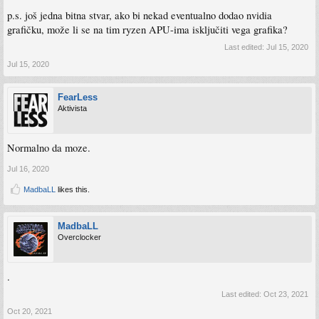
p.s. još jedna bitna stvar, ako bi nekad eventualno dodao nvidia
grafičku, može li se na tim ryzen APU-ima isključiti vega grafika?
Last edited:
Jul 15, 2020
Jul 15, 2020
FearLess
Aktivista
Normalno da moze.
Jul 16, 2020
MadbaLL
likes this.
MadbaLL
Overclocker
.
Last edited:
Oct 23, 2021
Oct 20, 2021