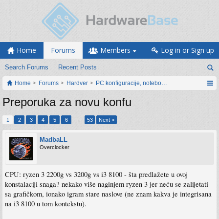
Home
Forums
Members
Log in or Sign up
Search Forums
Recent Posts
Home
Forums
Hardver
PC konfiguracije, notebook računari, servis
Preporuka za novu konfu
1
2
3
4
5
6
→
53
Next >
MadbaLL
Overclocker
CPU: ryzen 3 2200g vs 3200g vs i3 8100 - šta predlažete u ovoj
konstalaciji snaga? nekako više naginjem ryzen 3 jer neću se zalijetati
sa grafičkom, ionako igram stare naslove (ne znam kakva je integrisana
na i3 8100 u tom kontekstu).