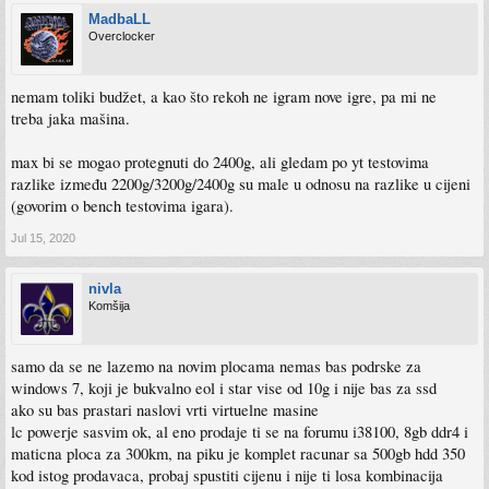
MadbaLL
Overclocker
nemam toliki budžet, a kao što rekoh ne igram nove igre, pa mi ne
treba jaka mašina.
max bi se mogao protegnuti do 2400g, ali gledam po yt testovima
razlike između 2200g/3200g/2400g su male u odnosu na razlike u cijeni
(govorim o bench testovima igara).
Jul 15, 2020
nivla
Komšija
samo da se ne lazemo na novim plocama nemas bas podrske za
windows 7, koji je bukvalno eol i star vise od 10g i nije bas za ssd
ako su bas prastari naslovi vrti virtuelne masine
lc powerje sasvim ok, al eno prodaje ti se na forumu i38100, 8gb ddr4 i
maticna ploca za 300km, na piku je komplet racunar sa 500gb hdd 350
kod istog prodavaca, probaj spustiti cijenu i nije ti losa kombinacija