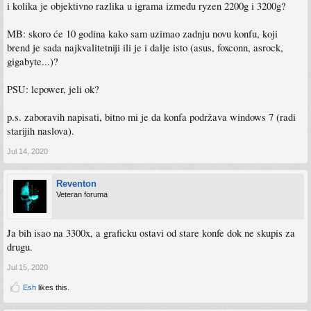
i kolika je objektivno razlika u igrama između ryzen 2200g i 3200g?
MB: skoro će 10 godina kako sam uzimao zadnju novu konfu, koji
brend je sada najkvalitetniji ili je i dalje isto (asus, foxconn, asrock,
gigabyte...)?
PSU: lcpower, jeli ok?
p.s. zaboravih napisati, bitno mi je da konfa podržava windows 7 (radi
starijih naslova).
Jul 14, 2020
Reventon
Veteran foruma
Ja bih isao na 3300x, a graficku ostavi od stare konfe dok ne skupis za
drugu.
Jul 15, 2020
Esh
likes this.