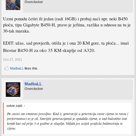
Overclocker
Uzmi ponudu četiri ili jedan (radi 16GB) i probaj naći npr. neki B450
ploču, tipa Gigabyte B450-H, pravo je jeftina, razlika u odnosu na tu je
30-tak maraka.
EDIT: užas, sad provjerih, otišla je i ona 20 KM gore, ta ploča... imaš
Biostar B450-H za oko 35 KM skuplje od A320.
Oct 27, 2021
MadbaLL
likes this.
MadbaLL
Overclocker
selvin said:
↑
Pa zavisi sta smatras povoljno. Kad iz generacije u generaciju raste cijena (a rastu i
performanse) to je ok. Starijim generacijama je opadala cijena, a sad bukvalno ista
konfa kao od prije 3-4 godine je skuplja. Valjda jos uvijek graficke balansiraju te
cijene.