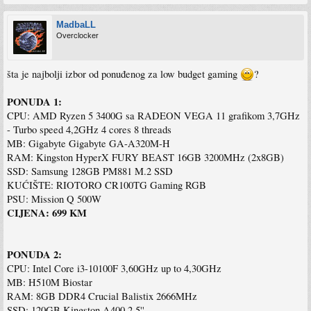
MadbaLL
Overclocker
šta je najbolji izbor od ponuđenog za low budget gaming
?
PONUDA 1:
CPU: AMD Ryzen 5 3400G sa RADEON VEGA 11 grafikom 3,7GHz
- Turbo speed 4,2GHz 4 cores 8 threads
MB: Gigabyte Gigabyte GA-A320M-H
RAM: Kingston HyperX FURY BEAST 16GB 3200MHz (2x8GB)
SSD: Samsung 128GB PM881 M.2 SSD
KUĆIŠTE: RIOTORO CR100TG Gaming RGB
PSU: Mission Q 500W
CIJENA: 699 KM
PONUDA 2:
CPU: Intel Core i3-10100F 3,60GHz up to 4,30GHz
MB: H510M Biostar
RAM: 8GB DDR4 Crucial Balistix 2666MHz
SSD: 120GB Kingston A400 2,5''