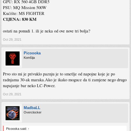
GPU: RX 560 4GB DDR5
PSU: MQ Mission 500W
Kućište: MS FIGHTER
CIJENA: 830 KM
ostati na ponudi 1. ili je neka od ove nove tri bolja?
Oct 29, 2021
Picoooka
Komšija
Prvo sto mi je privuklo paznju je to smetlje od napojne koje je po
radnjama 30-ak maraka.Ako je ikako moguce da ti zamjene nego drugo
napajanje bar neko LC-Power.
Oct 29, 2021
MadbaLL
Overclocker
Picoooka said:
↑