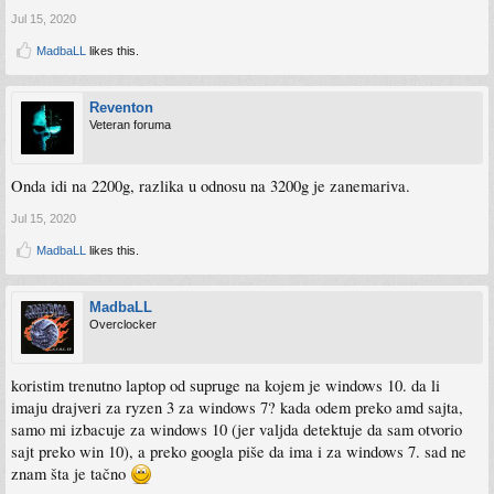
Jul 15, 2020
MadbaLL
likes this.
Reventon
Veteran foruma
Onda idi na 2200g, razlika u odnosu na 3200g je zanemariva.
Jul 15, 2020
MadbaLL
likes this.
MadbaLL
Overclocker
koristim trenutno laptop od supruge na kojem je windows 10. da li
imaju drajveri za ryzen 3 za windows 7? kada odem preko amd sajta,
samo mi izbacuje za windows 10 (jer valjda detektuje da sam otvorio
sajt preko win 10), a preko googla piše da ima i za windows 7. sad ne
znam šta je tačno