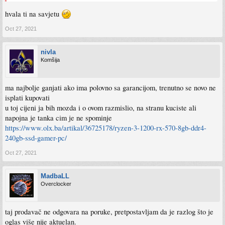
hvala ti na savjetu
Oct 27, 2021
nivla
Komšija
ma najbolje ganjati ako ima polovno sa garancijom, trenutno se novo ne
isplati kupovati
u toj cijeni ja bih mozda i o ovom razmislio, na stranu kuciste ali
napojna je tanka cim je ne spominje
https://www.olx.ba/artikal/36725178/ryzen-3-1200-rx-570-8gb-ddr4-
240gb-ssd-gamer-pc/
Oct 27, 2021
MadbaLL
Overclocker
taj prodavač ne odgovara na poruke, pretpostavljam da je razlog što je
oglas više nije aktuelan.