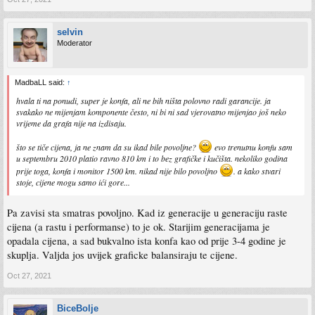
selvin
Moderator
MadbaLL said:
↑
hvala ti na ponudi, super je konfa, ali ne bih ništa polovno radi garancije. ja
svakako ne mijenjam komponente često, ni bi ni sad vjerovatno mijenjao još neko
vrijeme da grafa nije na izdisaju.
što se tiče cijena, ja ne znam da su ikad bile povoljne?
evo trenutnu konfu sam
u septembru 2010 platio ravno 810 km i to bez grafičke i kučišta. nekoliko godina
prije toga, konfa i monitor 1500 km. nikad nije bilo povoljno
. a kako stvari
stoje, cijene mogu samo ići gore...
Pa zavisi sta smatras povoljno. Kad iz generacije u generaciju raste
cijena (a rastu i performanse) to je ok. Starijim generacijama je
opadala cijena, a sad bukvalno ista konfa kao od prije 3-4 godine je
skuplja. Valjda jos uvijek graficke balansiraju te cijene.
Oct 27, 2021
BiceBolje