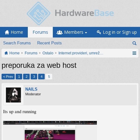
Home
Forums
Members
Log in or Sign up
Search Forums
Recent Posts
Home
Forums
Ostalo
Internet provideri, umrežavanje i web servisi
preporuka za web host
< Prev
1
2
3
4
5
NAILS
Moderator
Its up and running