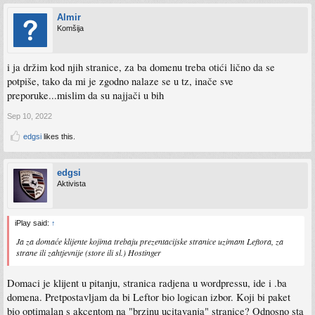
Almir
Komšija
i ja držim kod njih stranice, za ba domenu treba otići lično da se
potpiše, tako da mi je zgodno nalaze se u tz, inače sve
preporuke...mislim da su najjači u bih
Sep 10, 2022
edgsi
likes this.
edgsi
Aktivista
iPlay said:
↑
Ja za domaće klijente kojima trebaju prezentacijske stranice uzimam Leftora, za
strane ili zahtjevnije (store ili sl.) Hostinger
Domaci je klijent u pitanju, stranica radjena u wordpressu, ide i .ba
domena. Pretpostavljam da bi Leftor bio logican izbor. Koji bi paket
bio optimalan s akcentom na "brzinu ucitavanja" stranice? Odnosno sta