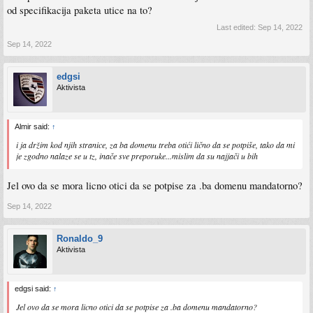
od specifikacija paketa utice na to?
Last edited:
Sep 14, 2022
Sep 14, 2022
edgsi
Aktivista
Almir said:
↑
i ja držim kod njih stranice, za ba domenu treba otići lično da se potpiše, tako da mi
je zgodno nalaze se u tz, inače sve preporuke...mislim da su najjači u bih
Jel ovo da se mora licno otici da se potpise za .ba domenu mandatorno?
Sep 14, 2022
Ronaldo_9
Aktivista
edgsi said:
↑
Jel ovo da se mora licno otici da se potpise za .ba domenu mandatorno?