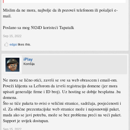
Mislim da ne mora, najbolje da ih pozoveš telefonom ili pošalješ e-
mail.
Poslano sa mog 5024D koristeći Tapatalk
Sep 15, 2022
edgsi
likes this.
iPlay
Komšija
Ne mora se lično otići, završi se sve sa web obrascem i email-om.
Poveži klijenta sa Leftorom da izvrši registraciju domene (jer mora
upisati generalije firme i ID broj). Uz hosting se dobije besplatna .ba
domena.
Što se tiče paketa to ovisi o veličini stranice, sadržaja, posjećenosti i
sl. Za obične prezentacijske web stranice može i najosnovniji paket,
mada ako se javi potreba, može se bez problema preći na veći paket.
Support je uvijek dostupan.
Sep 15, 2022