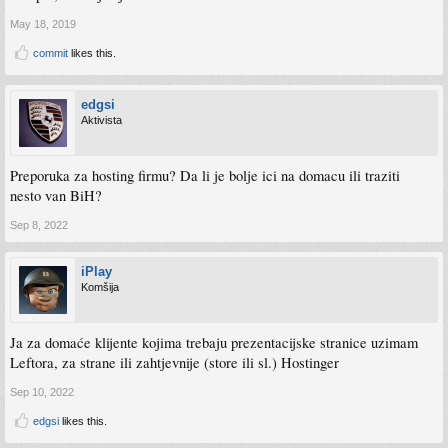
May 18, 2019
commit
likes this.
edgsi
Aktivista
Preporuka za hosting firmu? Da li je bolje ici na domacu ili traziti
nesto van BiH?
Sep 8, 2022
iPlay
Komšija
Ja za domaće klijente kojima trebaju prezentacijske stranice uzimam
Leftora, za strane ili zahtjevnije (store ili sl.) Hostinger
Sep 10, 2022
edgsi
likes this.