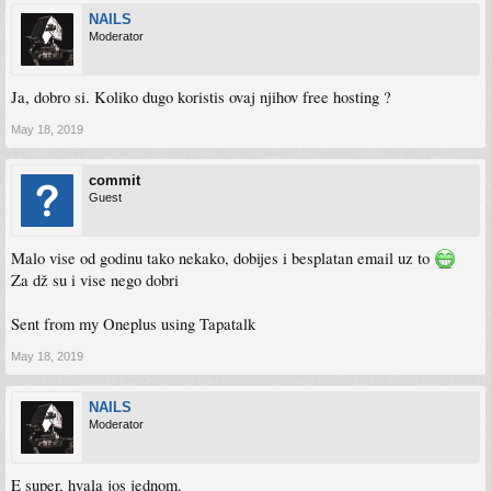
NAILS
Moderator
Ja, dobro si. Koliko dugo koristis ovaj njihov free hosting ?
May 18, 2019
commit
Guest
Malo vise od godinu tako nekako, dobijes i besplatan email uz to
Za dž su i vise nego dobri
Sent from my Oneplus using Tapatalk
May 18, 2019
NAILS
Moderator
E super, hvala jos jednom.