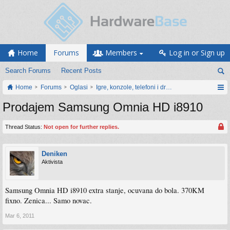
Home
Forums
Members
Log in or Sign up
Search Forums
Recent Posts
Home
Forums
Oglasi
Igre, konzole, telefoni i drugi gadgeti
Prodajem Samsung Omnia HD i8910
Thread Status:
Not open for further replies.
Deniken
Aktivista
Samsung Omnia HD i8910 extra stanje, ocuvana do bola. 370KM
fixno. Zenica... Samo novac.
Mar 6, 2011