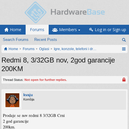
Home
Forums
Members
Log in or Sign up
Search Forums
Recent Posts
Home
Forums
Oglasi
Igre, konzole, telefoni i drugi gadgeti
Redmi 8, 3/32GB nov, 2god garancije
200KM
Thread Status:
Not open for further replies.
kvaju
Komšija
Prodaje se nov redmi 8 3/32GB Crni
2 god garancije
200km.