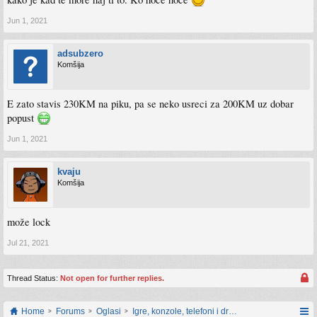
Jun 1, 2021
adsubzero
Komšija
E zato stavis 230KM na piku, pa se neko usreci za 200KM uz dobar
popust
Jun 1, 2021
kvaju
Komšija
može lock
Jul 21, 2021
Thread Status:
Not open for further replies.
Home
Forums
Oglasi
Igre, konzole, telefoni i drugi gadgeti