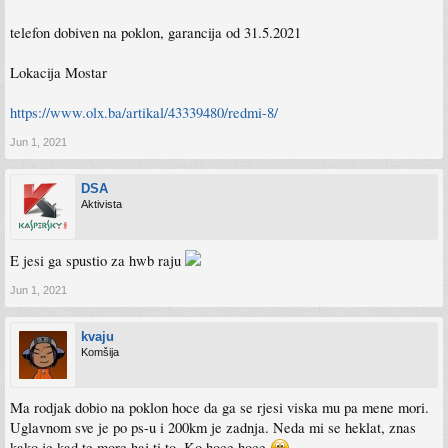
telefon dobiven na poklon, garancija od 31.5.2021
Lokacija Mostar
https://www.olx.ba/artikal/43339480/redmi-8/
Jun 1, 2021
DSA
Aktivista
E jesi ga spustio za hwb raju
Jun 1, 2021
kvaju
Komšija
Ma rodjak dobio na poklon hoce da ga se rjesi viska mu pa mene mori.
Uglavnom sve je po ps-u i 200km je zadnja. Neda mi se heklat, znas
kako je kad te more haj ti to. Ko hoce hoce