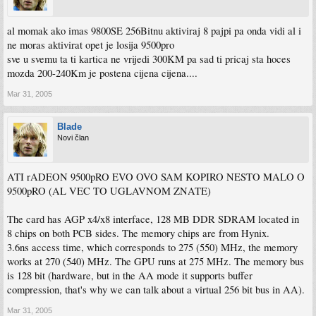
al momak ako imas 9800SE 256Bitnu aktiviraj 8 pajpi pa onda vidi al i
ne moras aktivirat opet je losija 9500pro
sve u svemu ta ti kartica ne vrijedi 300KM pa sad ti pricaj sta hoces
mozda 200-240Km je postena cijena cijena....
Mar 31, 2005
Blade
Novi član
ATI rADEON 9500pRO EVO OVO SAM KOPIRO NESTO MALO O
9500pRO (AL VEC TO UGLAVNOM ZNATE)
The card has AGP x4/x8 interface, 128 MB DDR SDRAM located in
8 chips on both PCB sides. The memory chips are from Hynix.
3.6ns access time, which corresponds to 275 (550) MHz, the memory
works at 270 (540) MHz. The GPU runs at 275 MHz. The memory bus
is 128 bit (hardware, but in the AA mode it supports buffer
compression, that's why we can talk about a virtual 256 bit bus in AA).
Mar 31, 2005