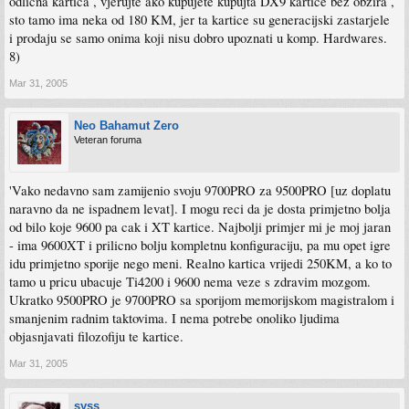
odlicna kartica , vjerujte ako kupujete kupujta DX9 kartice bez obzira ,
sto tamo ima neka od 180 KM, jer ta kartice su generacijski zastarjele
i prodaju se samo onima koji nisu dobro upoznati u komp. Hardwares.
8)
Mar 31, 2005
Neo Bahamut Zero
Veteran foruma
'Vako nedavno sam zamijenio svoju 9700PRO za 9500PRO [uz doplatu
naravno da ne ispadnem levat]. I mogu reci da je dosta primjetno bolja
od bilo koje 9600 pa cak i XT kartice. Najbolji primjer mi je moj jaran
- ima 9600XT i prilicno bolju kompletnu konfiguraciju, pa mu opet igre
idu primjetno sporije nego meni. Realno kartica vrijedi 250KM, a ko to
tamo u pricu ubacuje Ti4200 i 9600 nema veze s zdravim mozgom.
Ukratko 9500PRO je 9700PRO sa sporijom memorijskom magistralom i
smanjenim radnim taktovima. I nema potrebe onoliko ljudima
objasnjavati filozofiju te kartice.
Mar 31, 2005
syss