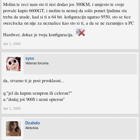
Molim te reci nam sto ti nisi dodao jos 300KM, i umjesto te svoje
provale kupio 6600GT, i molim ta nemoj da solis pomet ljudima sta
treba da urade, kad si ti u 64 bit. kofiguraciju ugurao 9550, sto se tice
overclocka on nije za neznalice kao sto si ti, a da se ne razumijes u PC
Hardwer, dokaz je tvoja konfiguracija.
Apr 1, 2005
syss
Veteran foruma
da, stvarno ti je post prvoklasni...
q:"jel da kupim sempron ili celeron?"
a:"dodaj još 900$ i uzmi opteron"
Apr 1, 2005
Dzahdo
Aktivista