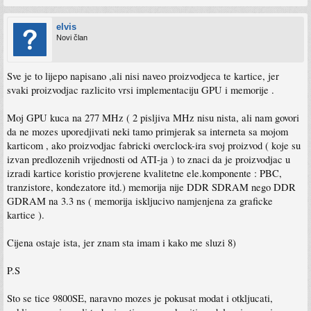
elvis
Novi član
Sve je to lijepo napisano ,ali nisi naveo proizvodjeca te kartice, jer
svaki proizvodjac razlicito vrsi implementaciju GPU i memorije .
Moj GPU kuca na 277 MHz ( 2 pisljiva MHz nisu nista, ali nam govori
da ne mozes uporedjivati neki tamo primjerak sa interneta sa mojom
karticom , ako proizvodjac fabricki overclock-ira svoj proizvod ( koje su
izvan predlozenih vrijednosti od ATI-ja ) to znaci da je proizvodjac u
izradi kartice koristio provjerene kvalitetne ele.komponente : PBC,
tranzistore, kondezatore itd.) memorija nije DDR SDRAM nego DDR
GDRAM na 3.3 ns ( memorija iskljucivo namjenjena za graficke
kartice ).
Cijena ostaje ista, jer znam sta imam i kako me sluzi 8)
P.S
Sto se tice 9800SE, naravno mozes je pokusat modat i otkljucati,