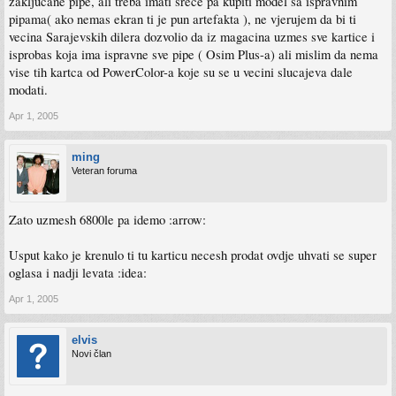
zakljucane pipe, ali treba imati srece pa kupiti model sa ispravnim
pipama( ako nemas ekran ti je pun artefakta ), ne vjerujem da bi ti
vecina Sarajevskih dilera dozvolio da iz magacina uzmes sve kartice i
isprobas koja ima ispravne sve pipe ( Osim Plus-a) ali mislim da nema
vise tih kartca od PowerColor-a koje su se u vecini slucajeva dale
modati.
Apr 1, 2005
ming
Veteran foruma
Zato uzmesh 6800le pa idemo :arrow:
Usput kako je krenulo ti tu karticu necesh prodat ovdje uhvati se super
oglasa i nadji levata :idea:
Apr 1, 2005
elvis
Novi član