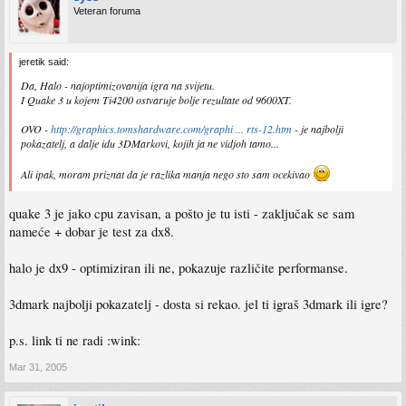
Veteran foruma
jeretik said:
Da, Halo - najoptimizovanija igra na svijetu.
I Quake 3 u kojem Ti4200 ostvaruje bolje rezultate od 9600XT.
OVO -
http://graphics.tomshardware.com/graphi ... rts-12.htm
- je najbolji
pokazatelj, a dalje idu 3DMarkovi, kojih ja ne vidjoh tamo...
Ali ipak, moram priznat da je razlika manja nego sto sam ocekivao
quake 3 je jako cpu zavisan, a pošto je tu isti - zaključak se sam
nameće + dobar je test za dx8.
halo je dx9 - optimiziran ili ne, pokazuje različite performanse.
3dmark najbolji pokazatelj - dosta si rekao. jel ti igraš 3dmark ili igre?
p.s. link ti ne radi :wink:
Mar 31, 2005