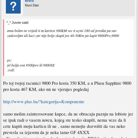
elvis
Novi član
*_* Juvee said:
ama bolan ne vrijedi ti ta kartica 300KM vec ti uzmi 180 od jeretika pa sav
zadovoljan idi kuci zar nije bolje skupit jos 40-50Km pa kupit 9800Pro,9800
ps:
jel bolja ova 9500pro ili 9800SE
:roll:
Po toj tvojoj racunici 9800 Pro kosta 350 KM, a u Plusu Sapphire 9800
pro kosta 467 KM, ako mi ne vjerujes pogledaj
http://www.plus.ba/?kategorija=Komponente
samo molim zainterosovane kupce, da ne obracaju paznju na lobiste jer
se ipak radi o vasem novcu, kojeg ste tesko skupili, nema veze da li
cete kupiti moju karticu ili ne , samo nemojte dozvoliti da vas neko
prevesla sa izjavom da je neka tamo GF 4XXX