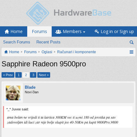
Home
Forums
Members
Log in or Sign up
Search Forums
Recent Posts
Home
Forums
Oglasi
Računari i komponente
Sapphire Radeon 9500pro
< Prev
1
2
3
Next >
Blade
Novi član
*_* Juvee said:
ama bolan ne vrijedi ti ta kartica 300KM vec ti uzmi 180 od jeretika pa sav
zadovoljan idi kuci zar nije bolje skupit jos 40-50Km pa kupit 9800Pro,9800