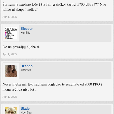
Šta sam ja napisao loše i šta fali grafičkoj kartici 5700 Ultra??? Nije
toliko ni skupa! :roll: :?
Apr 1, 2005
Sleeper
Komšija
De ne provaljuj hljeba ti.
Apr 1, 2005
Dzahdo
Aktivista
Neću hljeba mi. Evo sad sam pogledao te rezultate od 9500 PRO i
mogu reći da nisu loši.
Apr 1, 2005
Blade
Novi član