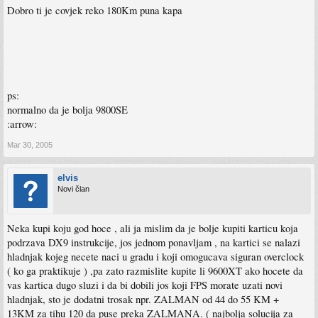
Dobro ti je covjek reko 180Km puna kapa
ps:
normalno da je bolja 9800SE
:arrow:
Mar 30, 2005
elvis
Novi član
Neka kupi koju god hoce , ali ja mislim da je bolje kupiti karticu koja
podrzava DX9 instrukcije, jos jednom ponavljam , na kartici se nalazi
hladnjak kojeg necete naci u gradu i koji omogucava siguran overclock
( ko ga praktikuje ) ,pa zato razmislite kupite li 9600XT ako hocete da
vas kartica dugo sluzi i da bi dobili jos koji FPS morate uzati novi
hladnjak, sto je dodatni trosak npr. ZALMAN od 44 do 55 KM +
13KM za tihu 120 da puse preka ZALMANA. ( najbolja solucija za