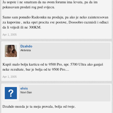
Ja uopste i ne smatram da na ovom forumu ima levata, pa da im
pokusavam prodati rog pod svijecu.
Samo sam ponudio Radeonku na prodaju, pa ako je neko zainteresovan
za kupovinu , neka opet procita sve postove, Doooobro razmisli i odluci
da li vrijedi ili ne 300KM.
Apr 1, 2005
Dzahdo
Aktivista
Kupiš malo bolju karticu od te 9500 Pro, npr. 5700 Ultra ako ganjaš
neke rezultate, bar je bolja od te 9500 Pro....
Apr 1, 2005
elvis
Novi član
Dzahdo mozda je ta moja provala, bolja od tvoje.