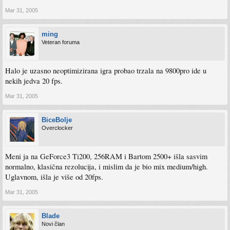
Mar 31, 2005
ming
Veteran foruma
Halo je uzasno neoptimizirana igra probao trzala na 9800pro ide u
nekih jedva 20 fps.
Mar 31, 2005
BiceBolje
Overclocker
Meni ja na GeForce3 Ti200, 256RAM i Bartom 2500+ išla sasvim
normalno, klasična rezolucija, i mislim da je bio mix medium/high.
Uglavnom, išla je više od 20fps.
Mar 31, 2005
Blade
Novi član