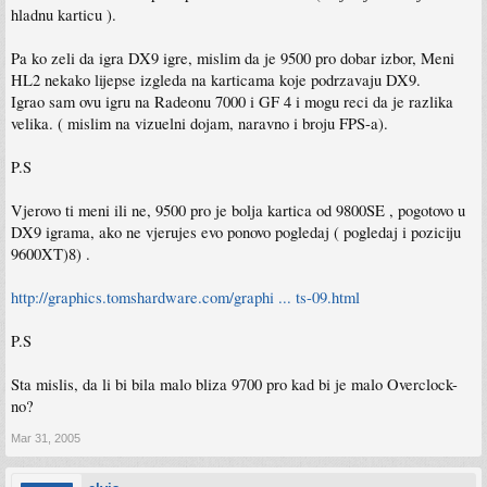
hladnu karticu ).
Pa ko zeli da igra DX9 igre, mislim da je 9500 pro dobar izbor, Meni
HL2 nekako lijepse izgleda na karticama koje podrzavaju DX9.
Igrao sam ovu igru na Radeonu 7000 i GF 4 i mogu reci da je razlika
velika. ( mislim na vizuelni dojam, naravno i broju FPS-a).
P.S
Vjerovo ti meni ili ne, 9500 pro je bolja kartica od 9800SE , pogotovo u
DX9 igrama, ako ne vjerujes evo ponovo pogledaj ( pogledaj i poziciju
9600XT)8) .
http://graphics.tomshardware.com/graphi ... ts-09.html
P.S
Sta mislis, da li bi bila malo bliza 9700 pro kad bi je malo Overclock-
no?
Mar 31, 2005