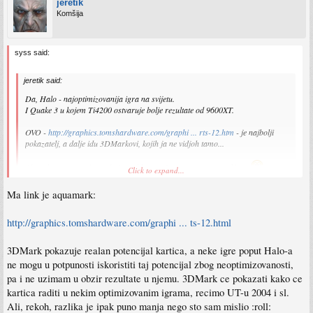
jeretik
Komšija
syss said:
jeretik said:
Da, Halo - najoptimizovanija igra na svijetu.
I Quake 3 u kojem Ti4200 ostvaruje bolje rezultate od 9600XT.
OVO -
http://graphics.tomshardware.com/graphi ... rts-12.htm
- je najbolji
pokazatelj, a dalje idu 3DMarkovi, kojih ja ne vidjoh tamo...
Ali ipak, moram priznat da je razlika manja nego sto sam ocekivao
Click to expand...
Ma link je aquamark:
quake 3 je jako cpu zavisan, a pošto je tu isti - zaključak se sam nameće + dobar je
test za dx8.
http://graphics.tomshardware.com/graphi ... ts-12.html
halo je dx9 - optimiziran ili ne, pokazuje različite performanse.
3DMark pokazuje realan potencijal kartica, a neke igre poput Halo-a
3dmark najbolji pokazatelj - dosta si rekao. jel ti igraš 3dmark ili igre?
ne mogu u potpunosti iskoristiti taj potencijal zbog neoptimizovanosti,
p.s. link ti ne radi :wink:
pa i ne uzimam u obzir rezultate u njemu. 3DMark ce pokazati kako ce
kartica raditi u nekim optimizovanim igrama, recimo UT-u 2004 i sl.
Ali, rekoh, razlika je ipak puno manja nego sto sam mislio :roll: