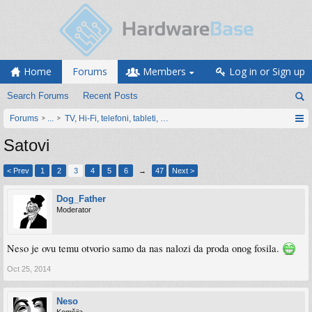
Home
Forums
Members
Log in or Sign up
Search Forums
Recent Posts
Forums
...
TV, Hi-Fi, telefoni, tableti, satovi, IoT oprema
Satovi
< Prev
1
2
3
4
5
6
→
47
Next >
Dog_Father
Moderator
Neso je ovu temu otvorio samo da nas nalozi da proda onog fosila.
Oct 25, 2014
Neso