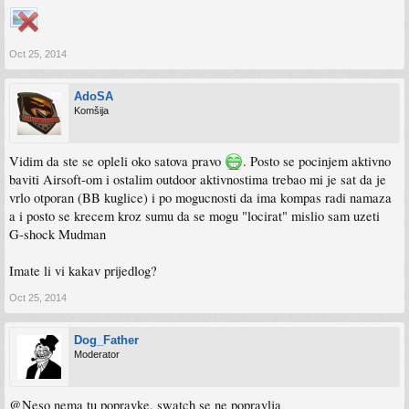
Oct 25, 2014
AdoSA
Komšija
Vidim da ste se opleli oko satova pravo
. Posto se pocinjem aktivno
baviti Airsoft-om i ostalim outdoor aktivnostima trebao mi je sat da je
vrlo otporan (BB kuglice) i po mogucnosti da ima kompas radi namaza
a i posto se krecem kroz sumu da se mogu "locirat" mislio sam uzeti
G-shock Mudman
Imate li vi kakav prijedlog?
Oct 25, 2014
Dog_Father
Moderator
@Neso nema tu popravke, swatch se ne popravlja