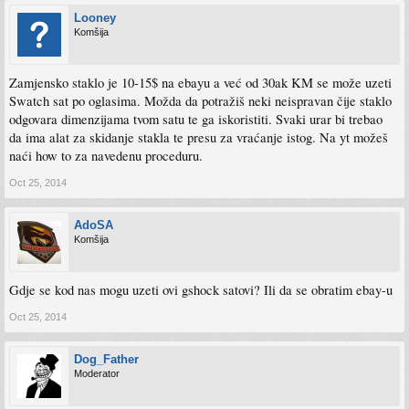
Looney
Komšija
Zamjensko staklo je 10-15$ na ebayu a već od 30ak KM se može uzeti
Swatch sat po oglasima. Možda da potražiš neki neispravan čije staklo
odgovara dimenzijama tvom satu te ga iskoristiti. Svaki urar bi trebao
da ima alat za skidanje stakla te presu za vraćanje istog. Na yt možeš
naći how to za navedenu proceduru.
Oct 25, 2014
AdoSA
Komšija
Gdje se kod nas mogu uzeti ovi gshock satovi? Ili da se obratim ebay-u
Oct 25, 2014
Dog_Father
Moderator