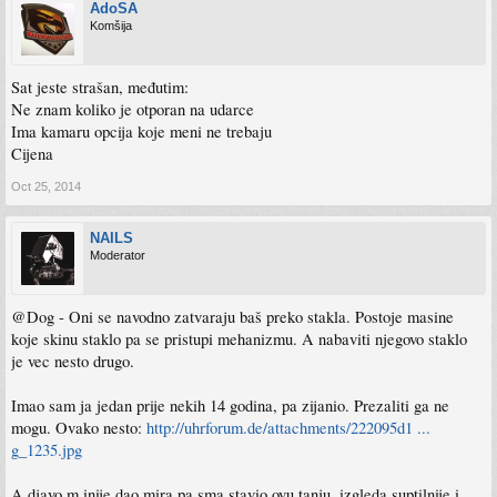
AdoSA
Komšija
Sat jeste strašan, međutim:
Ne znam koliko je otporan na udarce
Ima kamaru opcija koje meni ne trebaju
Cijena
Oct 25, 2014
NAILS
Moderator
@Dog - Oni se navodno zatvaraju baš preko stakla. Postoje masine
koje skinu staklo pa se pristupi mehanizmu. A nabaviti njegovo staklo
je vec nesto drugo.
Imao sam ja jedan prije nekih 14 godina, pa zijanio. Prezaliti ga ne
mogu. Ovako nesto:
http://uhrforum.de/attachments/222095d1 ...
g_1235.jpg
A djavo m inije dao mira pa sma stavio ovu tanju, izgleda suptilnije i