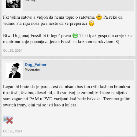
Komšija
Fkt volim satove a vidjoh da nema topic o satovima
Pa reko da
vidimo sta raja nosa pa i nesto da se preporuci
Btw. Dog onaj Fossil bi ti lego´ pravo
Ti si ipak gospodin covjek sa
manirima koje popunjava jedan Fossil sa koznom narukvicom 8)
Oct 25, 2014
Dog_Father
Moderator
Legao bi brate da je para. Jest da nisam bas fan ovih fashion brandova
tipa fosil, festina, diesel itd, ali ovaj tvoj je zanimljiv. Inace nanijetio
sam zaganjati PAM u PVD varijanti kad bude baksisa. Trenutno gulim
swatch irony, cini mi se isti kao u kulera.
Oct 25, 2014