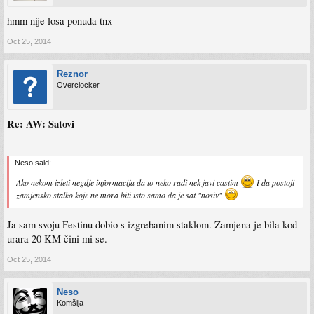
hmm nije losa ponuda tnx
Oct 25, 2014
Reznor
Overclocker
Re: AW: Satovi
Neso said:
Ako nekom izleti negdje informacija da to neko radi nek javi castim
I da postoji
zamjensko stalko koje ne mora biti isto samo da je sat "nosiv"
Ja sam svoju Festinu dobio s izgrebanim staklom. Zamjena je bila kod
urara 20 KM čini mi se.
Oct 25, 2014
Neso
Komšija