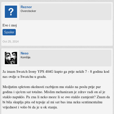
Reznor
Overclocker
Evo i moj
Spoiler
Oct 25, 2014
Neso
Komšija
Ja imam Swatch Irony YPS 404G kupio ga prije nekih 7 - 8 godina kod
nas ovdje u Swatchu u gradu.
Medjutim spletom okolnosti razbijem mu staklo na poslu prije par
godina i sje/em sat totalno. Mislim mehanizam je zdrav radi on al je
staklo napuklo. Pa zna li neko moze li se ovo staklo zamjenit? Znam da
bi bila skuplja pita od tepsije al mi sat bas ima neku sentimentalnu
vrijednost i volio bi da je u ok stanju.