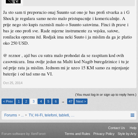
Ja sto sam ti preporucio onaj Suunto sat ono je bas profi stvarka a i G
Shock je regulara samo nesto malo pristupacnije i komericalnije. A
prije nego sto kupis razmisli malo o Suunto satovima. Finci ih prave i
bas je ono profi sve. Rade mjerne instrumente za vojsku, satove,
ronilacku opremu itd. Rodjak ima neki Suuto i ja mislim da ga je platio
oko 250 USD.
@ reznor , ajd bas cu sutra malo prohodat da se raspitam kod ovih
casovnicara. Ima ovdje jedan na Malti kod Nagib buregdzinice i tu je
od prije rata ja mislim. Jednom mi je uzeo 15 KM samo za mjenjanje
baterije i od tad smo na VI.
Oct 25, 2014
(You must log in or sign up to reply here.)
< Prev
1
2
3
4
5
6
→
47
Next >
Forums
...
TV, Hi-Fi, telefoni, tableti, satovi, IoT oprema
Contact Us
Help
Forum software by XenForo
Terms and Rules
Privacy Policy
Style by Arty
®