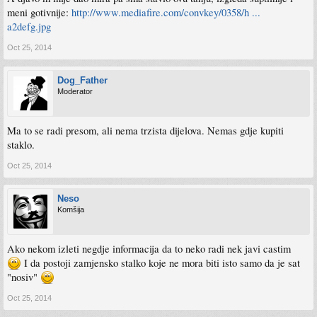
meni gotivnije:
http://www.mediafire.com/convkey/0358/h ...
a2defg.jpg
Oct 25, 2014
Dog_Father
Moderator
Ma to se radi presom, ali nema trzista dijelova. Nemas gdje kupiti
staklo.
Oct 25, 2014
Neso
Komšija
Ako nekom izleti negdje informacija da to neko radi nek javi castim
I da postoji zamjensko stalko koje ne mora biti isto samo da je sat
"nosiv"
Oct 25, 2014