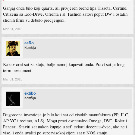
Ganjaj onda bilo koji quartz, ali provjeren brend tipa Tissota, Certine,
Citizena sa Eco-Drive, Orienta i sl. Fashion satovi poput DW i ostalih
slicnih firmi su debelo precijenjeni.
Mar 31, 2015
aeRo
Komšija
Kakav crni sat za stoju, bolje nemoj kupovati onda. Pravi sat je long
term investment.
Mar 31, 2015
extibo
Komšija
Dugorocna investicija je bilo koji sat od visokih manufaktura (PP, JLC,
AP VC i recimo, ALS). Mogu proci eventualno Omega, IWC, Rolex i
Panerai. Staviti sat nakon kupnje u sef, cekati deceniju-dvije, ako ne i
vise, i onda uvaliti po supervisokoj cijeni sat u NOS stanju.