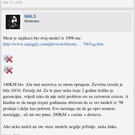
Mar 31, 2015
NAILS
Moderator
Meni je najdrazi bio ovaj model iz 1998-me:
http://www.squiggly.com/gb/swatch/irony ... 7003ag.htm
140KM bio. Alu mat naruvica sa onom oprugom. Završna izrada je
bila 10/10. Detalji itd. Za te pare neka traje 2 godine koliko je
garancijna, vrijedi tako da nije neki problem sto su zatvoreni sistem. A
kladim se da mogu trajati godinama obzirom da se ovi modeli iz '98
prodaju i dalje kao polovni. Evo našmiga mi da ga opet uzmem,
nostalgija.. ali mi ovo puno, 200KM + carina + dostava.
Ako neko naleti na ove stare modele negdje jeftinije, neka linka.