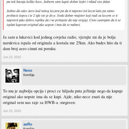
pa nek bacaju koliko hoce. Jednom sam kupio dobar kofer i nikad vise fakat.
Jedino da odes Aero kod nekog kozara pa da ti napravi isti kozni kais pa samo
prebacis kopcu i te 2 igle sto je drze. Svaki dobar majstor koji radi sa kozom ce ti
napravit jako dobro repliku da i ne primjetis da nije origigi. Cisto sumnjam da ti se
isplati kupovat original ako uopste i ima da se nabavi.
Ja sam u lukavici kod jednog covjeka radio, vjerujte mi da je bolja
narukvica ispala od originala a kostala me 25km. Ako budes htio da ti
dam broj aero cimni mi poruku.
Jun 23, 2015
Neso
Komšija
To mu je najbolja opcija i proci ce hiljadu puta jeftinije nego da kupuje
original ako uopste ima da se kupi. Ajde, niko nece znati da nije
original sem nas raje sa HWB-a :mrgreen:
Jun 23, 2015
aeRo
Komšija