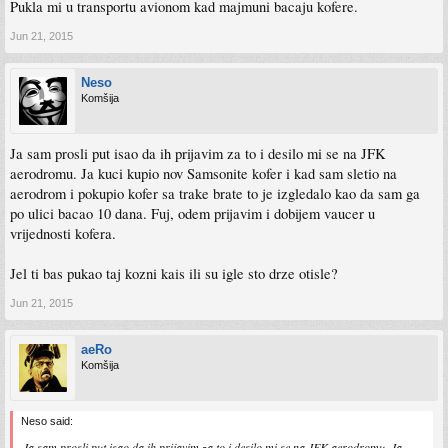
Pukla mi u transportu avionom kad majmuni bacaju kofere.
Jun 21, 2015
Neso
Komšija
Ja sam prosli put isao da ih prijavim za to i desilo mi se na JFK
aerodromu. Ja kuci kupio nov Samsonite kofer i kad sam sletio na
aerodrom i pokupio kofer sa trake brate to je izgledalo kao da sam ga
po ulici bacao 10 dana. Fuj, odem prijavim i dobijem vaucer u
vrijednosti kofera.
Jel ti bas pukao taj kozni kais ili su igle sto drze otisle?
Jun 21, 2015
aeRo
Komšija
Neso said:
Ja sam prosli put isao da ih prijavim za to i desilo mi se na JFK aerodromu. Ja