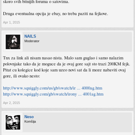
skoro svih bitnijih foruma o satovima.
Druga eventualna opcija je ebay, no treba paziti na fejkove.
Apr 1, 2015
NAILS
Moderator
Tnx za link ali nisam nasao nista. Malo sam guglao i samo nalazim
polovnjake tako da je moguce da je ovaj gore sajt sto trazi 200KM fejk.
Pitat cu kolegice kod koje sam uzeo novi sat da li moze nabaviti ovaj
gore, ili ovako nesto:
http://www.squiggly.com/us/gb/swatch/ir ... 4000ag.htm
http://www.squiggly.com/gb/swatch/irony ... 4001ag.htm
Apr 2, 2015
Neso
Komšija