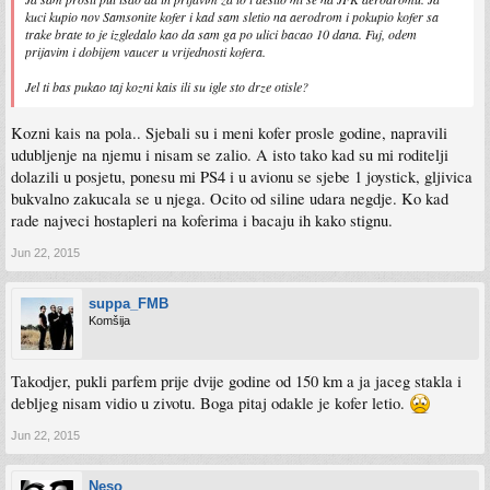
kuci kupio nov Samsonite kofer i kad sam sletio na aerodrom i pokupio kofer sa
trake brate to je izgledalo kao da sam ga po ulici bacao 10 dana. Fuj, odem
prijavim i dobijem vaucer u vrijednosti kofera.
Jel ti bas pukao taj kozni kais ili su igle sto drze otisle?
Kozni kais na pola.. Sjebali su i meni kofer prosle godine, napravili
udubljenje na njemu i nisam se zalio. A isto tako kad su mi roditelji
dolazili u posjetu, ponesu mi PS4 i u avionu se sjebe 1 joystick, gljivica
bukvalno zakucala se u njega. Ocito od siline udara negdje. Ko kad
rade najveci hostapleri na koferima i bacaju ih kako stignu.
Jun 22, 2015
suppa_FMB
Komšija
Takodjer, pukli parfem prije dvije godine od 150 km a ja jaceg stakla i
debljeg nisam vidio u zivotu. Boga pitaj odakle je kofer letio.
Jun 22, 2015
Neso