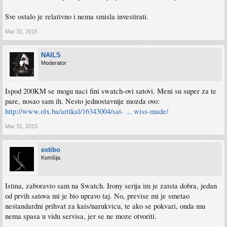
Sve ostalo je relativno i nema smisla investirati.
Mar 31, 2015
NAILS
Moderator
Ispod 200KM se mogu naci fini swatch-ovi satovi. Meni su super za te
pare, nosao sam ih. Nesto jednostavnije mozda ovo:
http://www.olx.ba/artikal/16343004/sat- ... wiss-made/
Mar 31, 2015
extibo
Komšija
Istina, zaboravio sam na Swatch. Irony serija im je zaista dobra, jedan
od prvih satova mi je bio upravo taj. No, previse mi je smetao
nestandardni prihvat za kais/narukvicu, te ako se pokvari, onda mu
nema spasa u vidu servisa, jer se ne moze otvoriti.