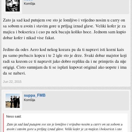
Komšija
Zato ja sad kad putujem sve sto je lomljivo i vrijedno nosim u carry on
sa sobom u avoin i stavim gore u prtljag iznad glave. Veliki kofer je za
majica i bokserica i cao pa nek bacaju koliko hoce. Jednom sam kupio
dobar kofer i nikad vise fakat.
Jedino da odes Aero kod nekog kozara pa da ti napravi isti kozni kais
pa samo prebacis kopcu i te 2 igle sto je drze. Svaki dobar majstor koji
radi sa kozom ce ti napravit jako dobro repliku da i ne primjetis da nije
origigi. Cisto sumnjam da ti se isplati kupovat original ako uopste i ima
da se nabavi.
Jun 22, 2015
suppa_FMB
Komšija
Neso said:
Zato ja sad kad putujem sve sto je lomljivo i vrijedno nosim u carry on sa sobom u
avoin i stavim gore u prtljag iznad glave. Veliki kofer je za majica i bokserica i cao