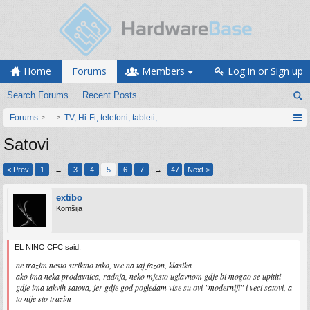
Home
Forums
Members
Log in or Sign up
Search Forums
Recent Posts
Forums
...
TV, Hi-Fi, telefoni, tableti, satovi, IoT oprema
Satovi
< Prev
1
←
3
4
5
6
7
→
47
Next >
extibo
Komšija
EL NINO CFC said:
ne trazim nesto striktno tako, vec na taj fazon, klasika
ako ima neka prodavnica, radnja, neko mjesto uglavnom gdje bi mogao se upititi
gdje ima takvih satova, jer gdje god pogledam vise su ovi "moderniji" i veci satovi, a
to nije sto trazim