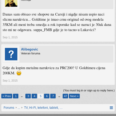
Danas sam obisao sve shopove na Carsiji i nigdje nisam uspio naci
slicnu narukvicu... Goldtime je imao crnu original od ovog modela
35KM ali meni treba smedja a rok isporuke kad se naruci je 30ak dana
sto mi ne odgovara. suppa_FMB gdje je to tacno u Lukavici?
Sep 1, 2015
Alibegovic
Veteran foruma
Gdje da kupim metalnu narukvicu za PRC200? U Goldtimeu cijena
200KM.
Sep 1, 2015
(You must log in or sign up to reply here.)
< Prev
1
←
3
4
5
6
7
→
47
Next >
Forums
...
TV, Hi-Fi, telefoni, tableti, satovi, IoT oprema