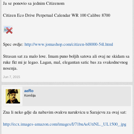
Ja se ponovio sa jednim Citizenom
Citizen Eco Drive Perpetual Calendar WR 100 Calibre 8700
Spec ovdje:
http://www.jomashop.com/citizen-bl8000-54l.html
Strasan sat za malo love. Imam puno boljih satova ali ovaj ne skidam sa
ruke fkt mi je legao. Lagan, mal, elegantan satic bas za svakodnevnog
nosenja.
Jun 7, 2015
aeRo
Komšija
Zna li neko gdje da nabavim ovakvu narukvicu u Sarajevu za ovaj sat:
http://ecx.images-amazon.com/images/I/71buAoUtiNL._UL1500_.jpg