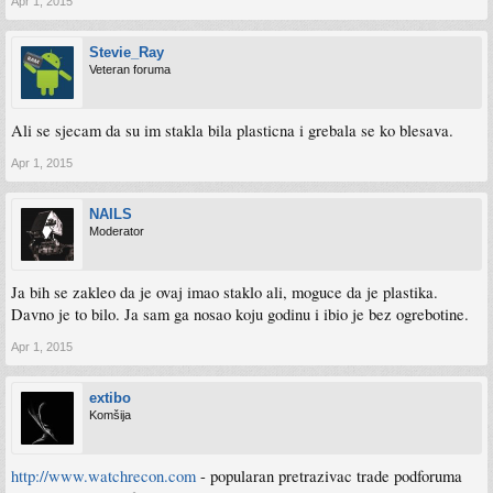
Apr 1, 2015
Stevie_Ray
Veteran foruma
Ali se sjecam da su im stakla bila plasticna i grebala se ko blesava.
Apr 1, 2015
NAILS
Moderator
Ja bih se zakleo da je ovaj imao staklo ali, moguce da je plastika.
Davno je to bilo. Ja sam ga nosao koju godinu i ibio je bez ogrebotine.
Apr 1, 2015
extibo
Komšija
http://www.watchrecon.com
- popularan pretrazivac trade podforuma