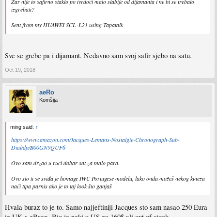
Zar nije to safirno staklo po tvrdoći malo slabije od dijamanta i ne bi se trebalo
izgrebati?
Sent from my HUAWEI SCL-L21 using Tapatalk
Sve se grebe pa i dijamant. Nedavno sam svoj safir sjebo na satu.
Oct 19, 2018
aeRo
Komšija
ming said:
↑
https://www.amazon.com/Jacques-Lemans-Nostalgie-Chronograph-Sub-
Dial/dp/B00GN9QUF6
Ovo sam drzao u ruci dobar sat za malo para.
Ovo sto ti se sviđa je homage IWC Portugese modelu, lako onda možeš nekog kineza
naći tipa parnis ako je to taj look što ganjaš
Hvala buraz to je to. Samo najjeftiniji Jacques sto sam nasao 250 Eura
iz UK s eBaya. Bio je neki u US za 160$ ali out of stock.