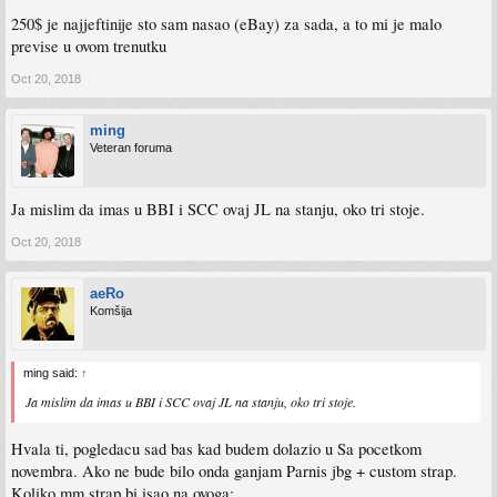
250$ je najjeftinije sto sam nasao (eBay) za sada, a to mi je malo
previse u ovom trenutku
Oct 20, 2018
ming
Veteran foruma
Ja mislim da imas u BBI i SCC ovaj JL na stanju, oko tri stoje.
Oct 20, 2018
aeRo
Komšija
ming said:
↑
Ja mislim da imas u BBI i SCC ovaj JL na stanju, oko tri stoje.
Hvala ti, pogledacu sad bas kad budem dolazio u Sa pocetkom
novembra. Ako ne bude bilo onda ganjam Parnis jbg + custom strap.
Koliko mm strap bi isao na ovoga: