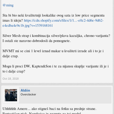
@ming
Sta bi bio neki kvalitetniji lookalike ovog sata iz low price segmenta
imas li ideju?
https://cdn.shopify.com/s/files/1/1...-e0c2-4d6e-9d62-
e4edba4e9e1b.jpg?v=1539168161
Silver Mesh strap i kombinacija silver/plava kazaljka, chrono varijanta?
I ostali ste naravno dobrodosli da pomognete.
MVMT mi se cini 1 level iznad makar u kvaliteti izrade ali i to je i
dalje crap.
Mogu li proci DW, Kapten&Son i te za nijansu skuplje varijante ili je i
to i dalje crap?
Oct 18, 2018
Aldiin
Overclocker
Uhhhhhh Amere... ako stigneš baci na fotku sa prednje strane.
Fantastičan pick. Narukvica je zeznuta za taj model.