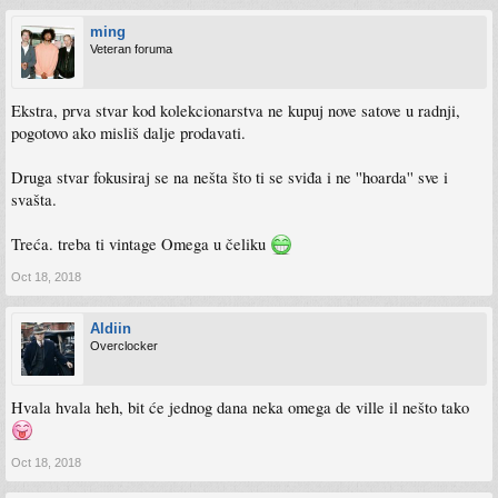
ming
Veteran foruma
Ekstra, prva stvar kod kolekcionarstva ne kupuj nove satove u radnji,
pogotovo ako misliš dalje prodavati.
Druga stvar fokusiraj se na nešta što ti se sviđa i ne ''hoarda'' sve i
svašta.
Treća. treba ti vintage Omega u čeliku
Oct 18, 2018
Aldiin
Overclocker
Hvala hvala heh, bit će jednog dana neka omega de ville il nešto tako
Oct 18, 2018