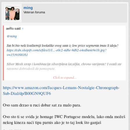
ming
Veteran foruma
aeRo said:
↑
@ming
Sta bi bio neki kvalitetniji lookalike ovog sata iz low price segmenta imas li ideju?
https://cdn.shopify.com/s/files/1/1...-e0c2-4d6e-9d62-e4edba4e9e1b.jpg?
v=1539168161
Silver Mesh strap i kombinacija silver/plava kazaljka, chrono varijanta? I ostali ste
naravno dobrodosli da pomognete.
Click to expand...
MVMT mi se cini 1 level iznad makar u kvaliteti izrade ali i to je i dalje crap.
https://www.amazon.com/Jacques-Lemans-Nostalgie-Chronograph-
Mogu li proci DW, Kapten&Son i te za nijansu skuplje varijante ili je i to i dalje
crap?
Sub-Dial/dp/B00GN9QUF6
Ovo sam drzao u ruci dobar sat za malo para.
Ovo sto ti se sviđa je homage IWC Portugese modelu, lako onda možeš
nekog kineza naći tipa parnis ako je to taj look što ganjaš