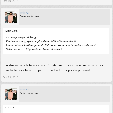
Oct 19, 2018
ming
Veteran foruma
Minx said:
↑
Ako moze savjet od Minga.
Kvalitetno sam zagrebala plastiku na Mido Commander II.
Imam polywatch ali ne znam da li da se upustam u to ili nosim u neki servis.
Neka preporuka ili je svejedno kome odnesem?
Lokalni mesari ti to neće uraditi niti znaju, a sama se ne upuštaj jer
prvo treba vodobrusnim papirom odraditi pa ponda polywatch.
Oct 19, 2018
ming
Veteran foruma
GV said:
↑