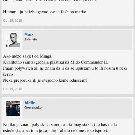
Hmmm.. ja bi izbjegavao sve te fashion marke.
Oct 18, 2018
Minx
Aktivista
Ako moze savjet od Minga.
Kvalitetno sam zagrebala plastiku na Mido Commander II.
Imam polywatch ali ne znam da li da se upustam u to ili nosim u neki
servis.
Neka preporuka ili je svejedno kome odnesem?
Oct 19, 2018
Aldiin
Overclocker
Koliko ja znam poly skida samo sa akrilnog stakla i to baš mala
oštećenja, a na tom je saphire.. al eto nek me neko ispravi.