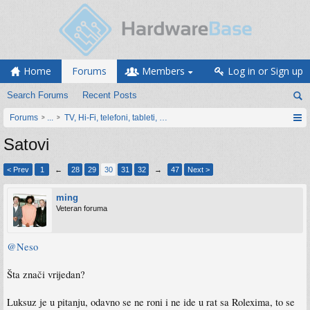
Home
Forums
Members
Log in or Sign up
Search Forums
Recent Posts
Forums
...
TV, Hi-Fi, telefoni, tableti, satovi, IoT oprema
Satovi
< Prev
1
←
28
29
30
31
32
→
47
Next >
ming
Veteran foruma
@Neso
Šta znači vrijedan?
Luksuz je u pitanju, odavno se ne roni i ne ide u rat sa Rolexima, to se