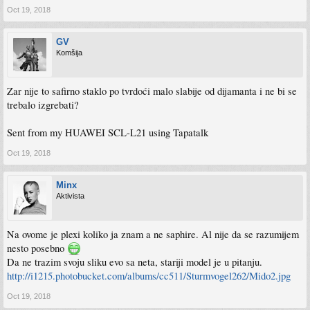
Oct 19, 2018
GV
Komšija
Zar nije to safirno staklo po tvrdoći malo slabije od dijamanta i ne bi se
trebalo izgrebati?
Sent from my HUAWEI SCL-L21 using Tapatalk
Oct 19, 2018
Minx
Aktivista
Na ovome je plexi koliko ja znam a ne saphire. Al nije da se razumijem
nesto posebno
Da ne trazim svoju sliku evo sa neta, stariji model je u pitanju.
http://i1215.photobucket.com/albums/cc511/Sturmvogel262/Mido2.jpg
Oct 19, 2018