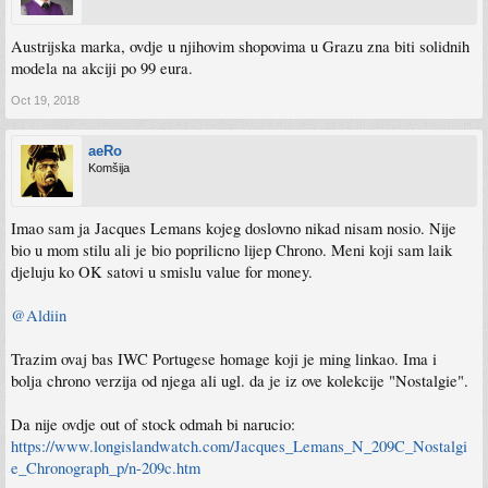
Austrijska marka, ovdje u njihovim shopovima u Grazu zna biti solidnih
modela na akciji po 99 eura.
Oct 19, 2018
aeRo
Komšija
Imao sam ja Jacques Lemans kojeg doslovno nikad nisam nosio. Nije
bio u mom stilu ali je bio poprilicno lijep Chrono. Meni koji sam laik
djeluju ko OK satovi u smislu value for money.
@Aldiin
Trazim ovaj bas IWC Portugese homage koji je ming linkao. Ima i
bolja chrono verzija od njega ali ugl. da je iz ove kolekcije "Nostalgie".
Da nije ovdje out of stock odmah bi narucio:
https://www.longislandwatch.com/Jacques_Lemans_N_209C_Nostalgi
e_Chronograph_p/n-209c.htm