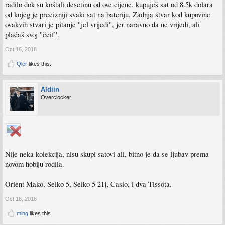
radilo dok su koštali desetinu od ove cijene, kupuješ sat od 8.5k dolara
od kojeg je precizniji svaki sat na bateriju. Zadnja stvar kod kupovine
ovakvih stvari je pitanje ''jel vrijedi'', jer naravno da ne vrijedi, ali
plaćaš svoj ''čeif''.
Oct 16, 2018
Qler
likes this.
Aldiin
Overclocker
Nije neka kolekcija, nisu skupi satovi ali, bitno je da se ljubav prema
novom hobiju rodila.
Orient Mako, Seiko 5, Seiko 5 21j, Casio, i dva Tissota.
Oct 18, 2018
ming
likes this.