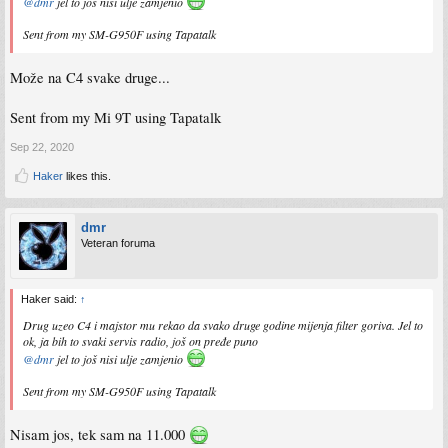
@dmr
jel to još nisi ulje zamjenio
Sent from my SM-G950F using Tapatalk
Može na C4 svake druge...
Sent from my Mi 9T using Tapatalk
Sep 22, 2020
Haker
likes this.
dmr
Veteran foruma
Haker said:
↑
Drug uzeo C4 i majstor mu rekao da svako druge godine mijenja filter goriva. Jel to
ok, ja bih to svaki servis radio, još on pređe puno
@dmr
jel to još nisi ulje zamjenio
Sent from my SM-G950F using Tapatalk
Nisam jos, tek sam na 11.000