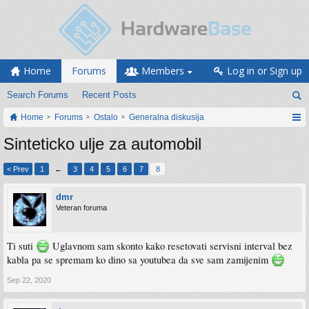
Home
Forums
Members
Log in or Sign up
Search Forums
Recent Posts
Home
Forums
Ostalo
Generalna diskusija
Sinteticko ulje za automobil
< Prev
1
←
3
4
5
6
7
8
dmr
Veteran foruma
Ti suti
Uglavnom sam skonto kako resetovati servisni interval bez
kabla pa se spremam ko dino sa youtubea da sve sam zamijenim
Sep 22, 2020