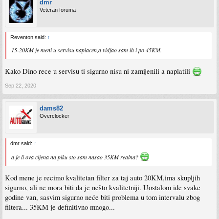
dmr
Veteran foruma
Reventon said:
↑
15-20KM je meni u servisu naplacen,a vidjao sam ih i po 45KM.
Kako Dino rece u servisu ti sigurno nisu ni zamijenili a naplatili
Sep 22, 2020
dams82
Overclocker
dmr said:
↑
a je li ova cijena na piku sto sam nasao 35KM realna?
Kod mene je recimo kvalitetan filter za taj auto 20KM,ima skupljih
sigurno, ali ne mora biti da je nešto kvalitetniji. Uostalom ide svake
godine van, sasvim sigurno neće biti problema u tom intervalu zbog
filtera... 35KM je definitivno mnogo...