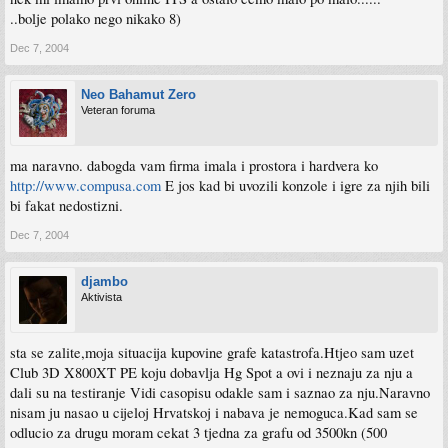
..bolje polako nego nikako 8)
Dec 7, 2004
Neo Bahamut Zero
Veteran foruma
ma naravno. dabogda vam firma imala i prostora i hardvera ko
http://www.compusa.com
E jos kad bi uvozili konzole i igre za njih bili
bi fakat nedostizni.
Dec 7, 2004
djambo
Aktivista
sta se zalite,moja situacija kupovine grafe katastrofa.Htjeo sam uzet
Club 3D X800XT PE koju dobavlja Hg Spot a ovi i neznaju za nju a
dali su na testiranje Vidi casopisu odakle sam i saznao za nju.Naravno
nisam ju nasao u cijeloj Hrvatskoj i nabava je nemoguca.Kad sam se
odlucio za drugu moram cekat 3 tjedna za grafu od 3500kn (500