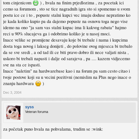
tom cinjenicom
) , hvala na finim prjedlozima , za pocetak ici
cemo sa forumom , sto se tice nagradnih igra sto si spomenuo u svom
postu ice ce i to , popuste stalni kupci vec imaju doduse nepratimo ko
je kada koliko kupio pa da dajemo popuste na osnovu toga nego vise
idemo na ono "ja sam vas stalni kupac ima li kakvog rabata" hajmo
reci u 90% slucajeva ga i odobrimo koliko je u nasoj moci.
Inace velike se promijene desavaju koje bi trebale i nama i kupcima
dosta toga novog i lakseg donijeti , do polovine ovog mjeseca bi trebalo
da se sve sredi , a od tad ili ce biti pravo dobro ili nece valjati nista ,
uskoro bi trebali napasti i dalje od sarajeva , pa .... kazem vidjecemo
sve na sta ce ispasti.
Inace "naletim" na hardwarebase kao i na forum pa sam cesto citao i
tvoje postove koji su u vecini pozitivni (nemislim na Plus nego inace o
znanju hardwara
)
Dec 3, 2004
syss
Veteran foruma
za početak puno hvala na pohvalama, trudim se :wink: