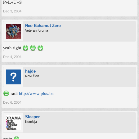
P+L+U+S
Dec 3, 2004
Neo Bahamut Zero
Veteran foruma
yeah right
Dec 4, 2004
hajde
Novi član
radi
http://www.plus.ba
Dec 6, 2004
Sleeper
Komšija
amin