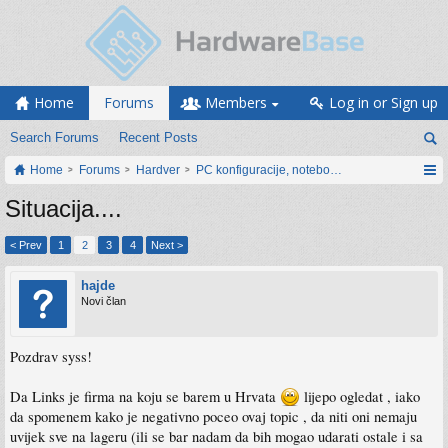
Home
Forums
Members
Log in or Sign up
Search Forums
Recent Posts
Home
Forums
Hardver
PC konfiguracije, notebook računari, servis
Situacija....
< Prev
1
2
3
4
Next >
hajde
Novi član
Pozdrav syss!
Da Links je firma na koju se barem u Hrvata
lijepo ogledat , iako
da spomenem kako je negativno poceo ovaj topic , da niti oni nemaju
uvijek sve na lageru (ili se bar nadam da bih mogao udarati ostale i sa