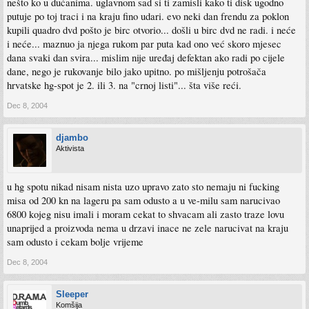
nešto ko u dućanima. uglavnom sad si ti zamisli kako ti disk ugodno
putuje po toj traci i na kraju fino udari. evo neki dan frendu za poklon
kupili quadro dvd pošto je birc otvorio... došli u birc dvd ne radi. i neće
i neće... maznuo ja njega rukom par puta kad ono već skoro mjesec
dana svaki dan svira... mislim nije uređaj defektan ako radi po cijele
dane, nego je rukovanje bilo jako upitno. po mišljenju potrošača
hrvatske hg-spot je 2. ili 3. na "crnoj listi"... šta više reći.
Dec 8, 2004
djambo
Aktivista
u hg spotu nikad nisam nista uzo upravo zato sto nemaju ni fucking
misa od 200 kn na lageru pa sam odusto a u ve-milu sam narucivao
6800 kojeg nisu imali i moram cekat to shvacam ali zasto traze lovu
unaprijed a proizvoda nema u drzavi inace ne zele narucivat na kraju
sam odusto i cekam bolje vrijeme
Dec 8, 2004
Sleeper
Komšija