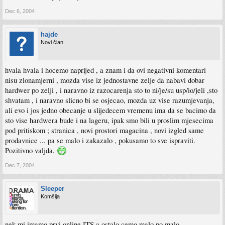
Dec 6, 2004
hajde
Novi član
hvala hvala i hocemo naprijed , a znam i da ovi negativni komentari
nisu zlonamjerni , mozda vise iz jednostavne zelje da nabavi dobar
hardwer po zelji , i naravno iz razocarenja sto to ni/je/su usp/io/jeli ,sto
shvatam , i naravno slicno bi se osjecao, mozda uz vise razumjevanja,
ali evo i jos jedno obecanje u slijedecem vremenu ima da se bacimo da
sto vise hardwera bude i na lageru, ipak smo bili u proslim mjesecima
pod pritiskom ; stranica , novi prostori magacina , novi izgled same
prodavnice ... pa se malo i zakazalo , pokusamo to sve ispraviti.
Pozitivno valjda.
Dec 7, 2004
Sleeper
Komšija
nek mi imamo prvi online ITS a ostalo cemo malo po malo......