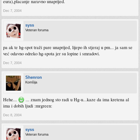
eura),placanje naravno unaprijed.
Dec 7, 2004
syss
Veteran foruma
pa ak te hg-spot traži pare unaprijed, lijepo ih stjeraj u pm... ja sam se
već odavno odreko hg-spota jer su lopine i smradovi.
Dec 7, 2004
Shenron
Komšija
Hehe...
... znam jednog sto radi u Hg-u...kaze da ima kretena al
ima i dobih ljudi :mrgreen:
Dec 8, 2004
syss
Veteran foruma