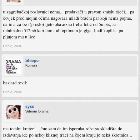
u zagrebačkoj poslovnici nema... prodavači u pravom smislu riječi... pa
čovjek pred mojim očima nagovara mladi bračni par koji nema pojma,
da ima za ovo (prošlo) ljeto obavezno treba fotić od 5mpix, sa
minimalno 512mb karticom, ali optimum je giga. ljudi kupili... pa
pljujem mu u lice.
Dec 8, 2004
Sleeper
Komšija
bastard :evil:
Dec 8, 2004
syss
Veteran foruma
ma totalni kreteni... čuo sam da im isporuka robe sa skladišta do
izdavanja ide po nekoj kliznoj traci na čijem kraju je neka skretnica...