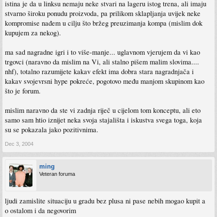
istina je da u linksu nemaju neke stvari na lageru istog trena, ali imaju
stvarno široku ponudu proizvoda, pa prilikom sklapljanja uvijek neke
kompromise nađem u cilju što bržeg preuzimanja kompa (mislim dok
kupujem za nekog).
ma sad nagradne igri i to više-manje... uglavnom vjerujem da vi kao
trgovci (naravno da mislim na Vi, ali stalno pišem malim slovima....
nhf), totalno razumijete kakav efekt ima dobra stara nagradnjača i
kakav svojevrsni hype pokreće, pogotovo među manjom skupinom kao
što je forum.
mislim naravno da ste vi zadnja riječ u cijelom tom konceptu, ali eto
samo sam htio iznijet neka svoja stajališta i iskustva svega toga, koja
su se pokazala jako pozitivnima.
Dec 3, 2004
ming
Veteran foruma
ljudi zamislite situaciju u gradu bez plusa ni pase nebih mogao kupit a
o ostalom i da negovorim