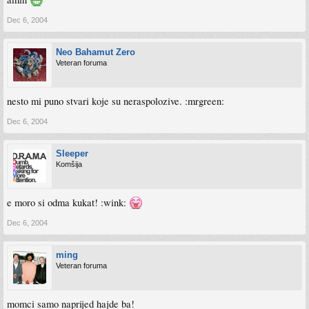
Dec 6, 2004
Neo Bahamut Zero
Veteran foruma
nesto mi puno stvari koje su neraspolozive. :mrgreen:
Dec 6, 2004
Sleeper
Komšija
e moro si odma kukat! :wink:
Dec 6, 2004
ming
Veteran foruma
momci samo naprijed hajde ba!