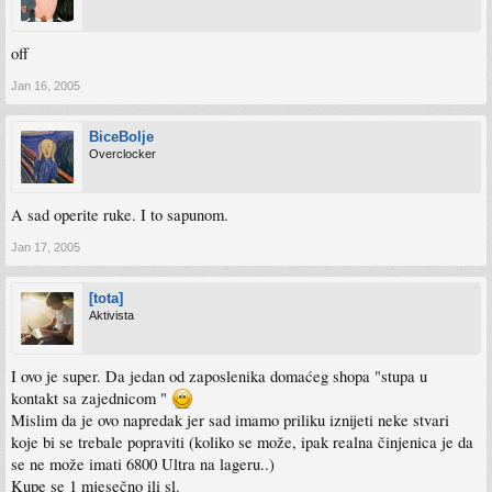
off
Jan 16, 2005
BiceBolje
Overclocker
A sad operite ruke. I to sapunom.
Jan 17, 2005
[tota]
Aktivista
I ovo je super. Da jedan od zaposlenika domaćeg shopa "stupa u
kontakt sa zajednicom "
Mislim da je ovo napredak jer sad imamo priliku iznijeti neke stvari
koje bi se trebale popraviti (koliko se može, ipak realna činjenica je da
se ne može imati 6800 Ultra na lageru..)
Kupe se 1 mjesečno ili sl.