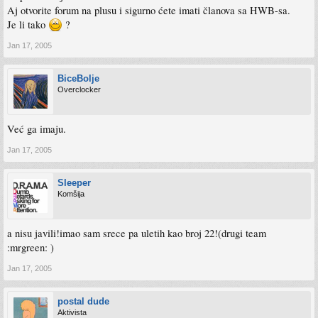
Aj otvorite forum na plusu i sigurno ćete imati članova sa HWB-sa.
Je li tako
?
Jan 17, 2005
BiceBolje
Overclocker
Već ga imaju.
Jan 17, 2005
Sleeper
Komšija
a nisu javili!imao sam srece pa uletih kao broj 22!(drugi team
:mrgreen: )
Jan 17, 2005
postal dude
Aktivista