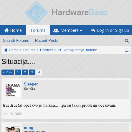
Home
Forums
Members
Log in or Sign up
Search Forums
Recent Posts
Home
Forums
Hardver
PC konfiguracije, notebook računari, servis
Situacija....
< Prev
1
2
3
4
Sleeper
Komšija
true,true!al opet ovo je balkan......pa su takvi problemi ocekivani.
Jan 15, 2005
ming