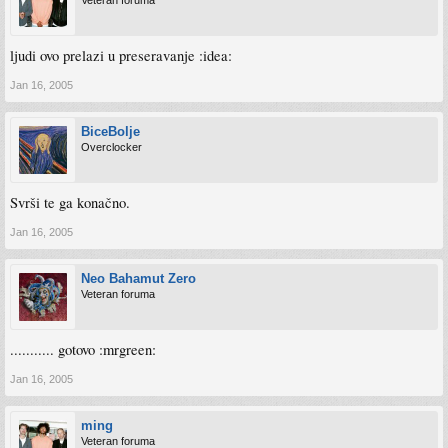
Veteran foruma
ljudi ovo prelazi u preseravanje :idea:
Jan 16, 2005
BiceBolje
Overclocker
Svrši te ga konačno.
Jan 16, 2005
Neo Bahamut Zero
Veteran foruma
........... gotovo :mrgreen:
Jan 16, 2005
ming
Veteran foruma