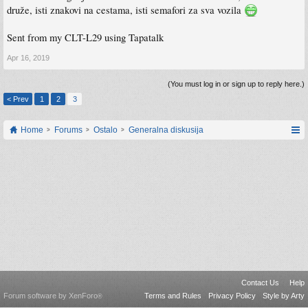
druže, isti znakovi na cestama, isti semafori za sva vozila
Sent from my CLT-L29 using Tapatalk
Apr 16, 2019
(You must log in or sign up to reply here.)
< Prev
1
2
3
Home
Forums
Ostalo
Generalna diskusija
Contact Us
Help
Forum software by XenForo
Terms and Rules
Privacy Policy
Style by Arty
®