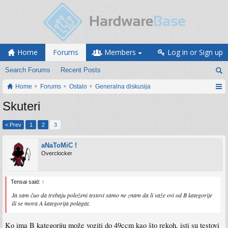
Home
Forums
Members
Log in or Sign up
Search Forums
Recent Posts
Home
Forums
Ostalo
Generalna diskusija
Skuteri
< Prev
1
2
3
aNaToMiC !
Overclocker
Tensai said:
↑
Ja sam čuo da trebaju položeni testovi samo ne znam da li važe ovi od B kategorije
ili se mora A kategorija polagat.
Ko ima B kategoriju može voziti do 49ccm kao što rekoh, isti su testovi