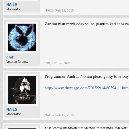
NAILS
Moderator
NAILS
,
Feb 12, 2015
Zar oni nisu mrtvi odavno, ne pamtim kad sam zadn
dmr
Veteran foruma
dmr
,
Feb 12, 2015
Programmer Andrus Nõmm plead guilty to felony c
http://www.theverge.com/2015/2/14/80394 ... ki
NAILS
Moderator
NAILS
,
Feb 15, 2015
U.S. GOVERNMENT WINS DOZENS OF MI