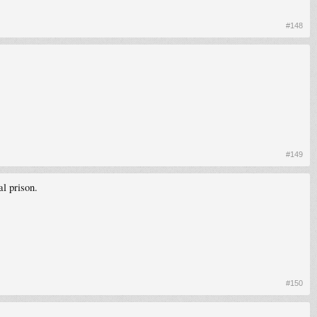
#148
#149
l prison.
#150