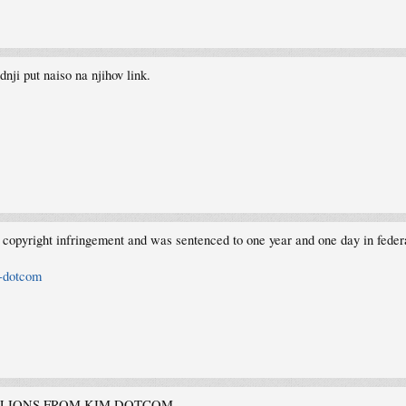
ji put naiso na njihov link.
opyright infringement and was sentenced to one year and one day in federa
m-dotcom
LLIONS FROM KIM DOTCOM