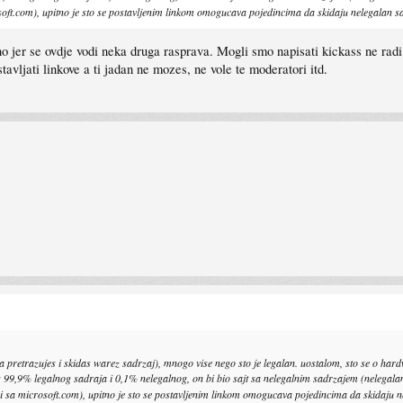
oft.com), upitno je sto se postavljenim linkom omogucava pojedincima da skidaju nelegalan sadr
tno jer se ovdje vodi neka druga rasprava. Mogli smo napisati kickass ne radi 
avljati linkove a ti jadan ne mozes, ne vole te moderatori itd.
 pretrazujes i skidas warez sadrzaj), mnogo vise nego sto je legalan. uostalom, sto se o hardw
9,9% legalnog sadraja i 0,1% nelegalnog, on bi bio sajt sa nelegalnim sadrzajem (nelegalan sad
 sa microsoft.com), upitno je sto se postavljenim linkom omogucava pojedincima da skidaju nele