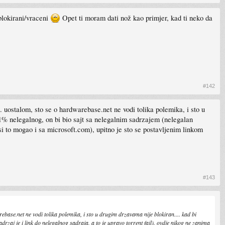
lokirani/vraceni
Opet ti moram dati nož kao primjer, kad ti neko da
#142
. uostalom, sto se o hardwarebase.net ne vodi tolika polemika, i sto u
1% nelegalnog, on bi bio sajt sa nelegalnim sadrzajem (nelegalan
 si to mogao i sa microsoft.com), upitno je sto se postavljenim linkom
#143
base.net ne vodi tolika polemika, i sto u drugim drzavama nije blokiran.... kad bi
aj je i link do nelegalnog sadraja, a to je upravo torrent fajl). ovdje nikog ne zanima