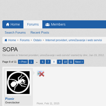
Home
Forums
Members
Search Forums
Recent Posts
Home
Forums
Ostalo
Internet provideri, umrežavanje i web servisi
SOPA
Discussion in '
Internet provideri, umrežavanje i web servisi
' started by
dmr
,
Jan 19, 2012
.
Page 8 of 11
< Prev
1
←
6
7
8
9
10
11
Next >
Pionir
Overclocker
Pionir
,
Feb 11, 2015