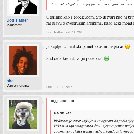
sto ti skidas legalan sadrzaj (mada si to mogao i sa micros
Otprilike kao i google.com. Sto ustvari nije ni bi
Dog_Father
raspravu o dvostrukim arsinima, kako neki mogu st
Moderator
Dog_Father
,
Feb 11, 2015
ja suplje.... imal sta pametno osim rasprave
Sad cete krenut, ko je poceo rat
bhd
Veteran foruma
bhd
,
Feb 11, 2015
Dog_Father said:
kolinsb said:
kickass.to je warez sajt
(jer ti omogucava da preko njega
kickass.to sajt omogucavao da uz njegovu pomoc nadjes 9
zanima sto ti skidas legalan sadrzaj (mada si to mogao i