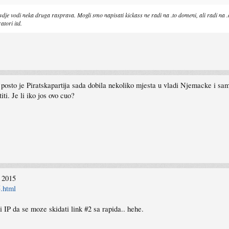
e ovdje vodi neka druga rasprava. Mogli smo napisati kickass ne radi na .to domeni, ali radi na 
atori itd.
 posto je Piratskapartija sada dobila nekoliko mjesta u vladi Njemacke i sam
iti. Je li iko jos ovo cuo?
 2015
5.html
IP da se moze skidati link #2 sa rapida.. hehe.