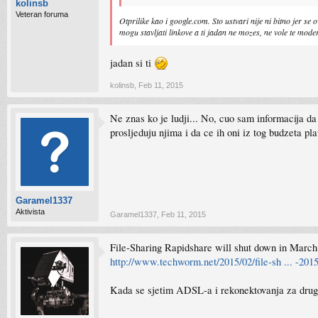
kolinsb
Veteran foruma
Otprilike kao i google.com. Sto ustvari nije ni bitno jer s
mogu stavljati linkove a ti jadan ne mozes, ne vole te moder
jadan si ti
kolinsb
,
Feb 11, 2015
Ne znas ko je ludji... No, cuo sam informacija da
prosljeduju njima i da ce ih oni iz tog budzeta plat
Garamel1337
Aktivista
Garamel1337
,
Feb 11, 2015
File-Sharing Rapidshare will shut down in March
http://www.techworm.net/2015/02/file-sh ... -201
Kada se sjetim ADSL-a i rekonektovanja za drugi 