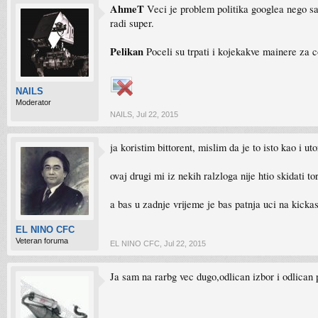
AhmeT
Veci je problem politika googlea nego sam
radi super.
Pelikan
Poceli su trpati i kojekakve mainere za c
NAILS
Moderator
NAILS
,
Jul 22, 2015
ja koristim bittorent, mislim da je to isto kao i uto
ovaj drugi mi iz nekih ralzloga nije htio skidati t
a bas u zadnje vrijeme je bas patnja uci na kickas
EL NINO CFC
Veteran foruma
EL NINO CFC
,
Jul 22, 2015
Ja sam na rarbg vec dugo,odlican izbor i odlican p