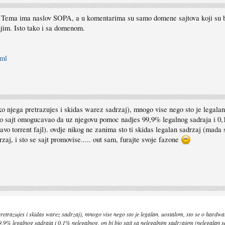
Tema ima naslov SOPA, a u komentarima su samo domene sajtova koji su b
njim. Isto tako i sa domenom.
tml
ko njega pretrazujes i skidas warez sadrzaj), mnogo vise nego sto je legalan
.to sajt omogucavao da uz njegovu pomoc nadjes 99,9% legalnog sadraja i 0,
pravo torrent fajl). ovdje nikog ne zanima sto ti skidas legalan sadrzaj (mada
j, i sto se sajt promovise..... out sam, furajte svoje fazone
etrazujes i skidas warez sadrzaj), mnogo vise nego sto je legalan. uostalom, sto se o hardware
% legalnog sadraja i 0,1% nelegalnog, on bi bio sajt sa nelegalnim sadrzajem (nelegalan sadrz