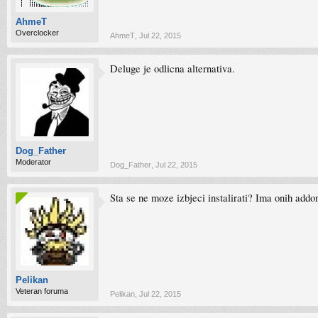
AhmeT
Overclocker
AhmeT
,
Jul 22, 2015
Deluge je odlicna alternativa.
Dog_Father
Moderator
Dog_Father
,
Jul 22, 2015
Sta se ne moze izbjeci instalirati? Ima onih addona
Pelikan
Veteran foruma
Pelikan
,
Jul 22, 2015