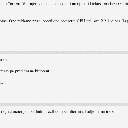
i uTorrent. Vjerujem da nece samo stati na njima i kickass mada sto se tice
oine. One reklame znaju poprilicno opteretiti CPU itd.. ova 2.2.1 je bas "la
rrent
orrente pa predjem na bittorent.
s.
regled materijala sa finim trazilicom sa filterima. Bolje mi ne treba.