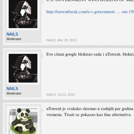
http://torrentfreak.com/u-s-government- ... om-15
NAILS
Moderator
NAILS
,
Mar 28, 2015
Evo citam google blokirao sada i uTorrent, blokira
NAILS
Moderator
NAILS
,
Jul 21, 2015
uTorrent je svakako skrenuo u zadnjih par godina 
vremena. Tixati se pokazao kao fina alternativa.