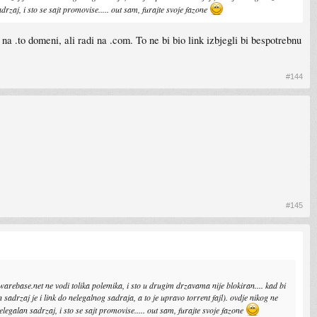
zaj, i sto se sajt promovise..... out sam, furajte svoje fazone
na .to domeni, ali radi na .com. To ne bi bio link izbjegli bi bespotrebnu
#144
#145
arebase.net ne vodi tolika polemika, i sto u drugim drzavama nije blokiran.... kad bi
rzaj je i link do nelegalnog sadraja, a to je upravo torrent fajl). ovdje nikog ne
galan sadrzaj, i sto se sajt promovise..... out sam, furajte svoje fazone