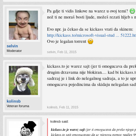
Pa gdje ti vidis linkove na warez u ovoj temi?
nož ti ne moraš bosti ljude, možeš rezati hljeb s 
Evo npr. ja čekao da se kickass vrati da skinem:
http://kickass.to/microsoft-visual-stud ... 51222.h
Ovo je legalan torrent
selvin
Moderator
selvin
,
Feb 11, 2015
kickass.to je warez sajt (jer ti omogucava da pre
drugim drzavama nije blokiran.... kad bi kickass
sadrzaj je i link do nelegalnog sadraja, a to je u
omogucava pojedincima da skidaju nelegalan sadrza
kolinsb
Veteran foruma
kolinsb
,
Feb 11, 2015
kolinsb said:
kickass.to je warez sajt
(jer ti omogucava da preko njega pr
kickass.to sajt omogucavao da uz njegovu pomoc nadjes 99,9