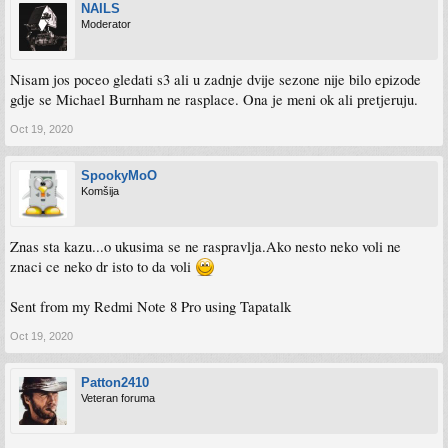
NAILS
Moderator
Nisam jos poceo gledati s3 ali u zadnje dvije sezone nije bilo epizode
gdje se Michael Burnham ne rasplace. Ona je meni ok ali pretjeruju.
Oct 19, 2020
SpookyMoO
Komšija
Znas sta kazu...o ukusima se ne raspravlja.Ako nesto neko voli ne
znaci ce neko dr isto to da voli
Sent from my Redmi Note 8 Pro using Tapatalk
Oct 19, 2020
Patton2410
Veteran foruma