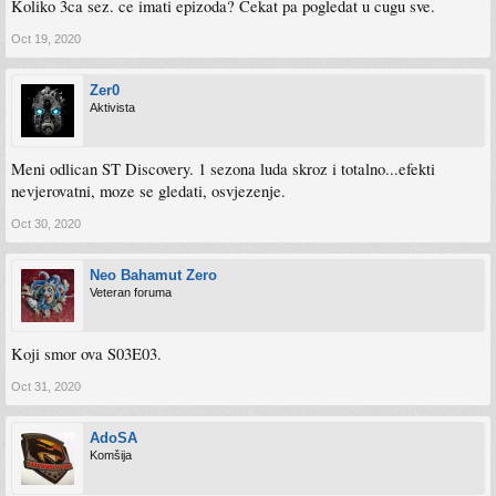
Koliko 3ca sez. ce imati epizoda? Cekat pa pogledat u cugu sve.
Oct 19, 2020
Zer0
Aktivista
Meni odlican ST Discovery. 1 sezona luda skroz i totalno...efekti
nevjerovatni, moze se gledati, osvjezenje.
Oct 30, 2020
Neo Bahamut Zero
Veteran foruma
Koji smor ova S03E03.
Oct 31, 2020
AdoSA
Komšija