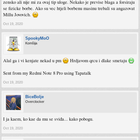
zensko ali nije mi za ovaj tip uloge. Nekako je previse blaga a forsiraju
se fizicke borbe. Ako su vec htjeli borbenu masinu trebali su angazovat
Millu Jovovich.
Oct 19, 2020
SpookyMoO
Komšija
Alal ga i vi kenjate nekad u pm
Hrdjavom qrcu i dlake smetaju
Sent from my Redmi Note 8 Pro using Tapatalk
Oct 19, 2020
BiceBolje
Overclocker
I ja kaem, ko kae da mu se sviđa... kako pobogu.
Oct 19, 2020