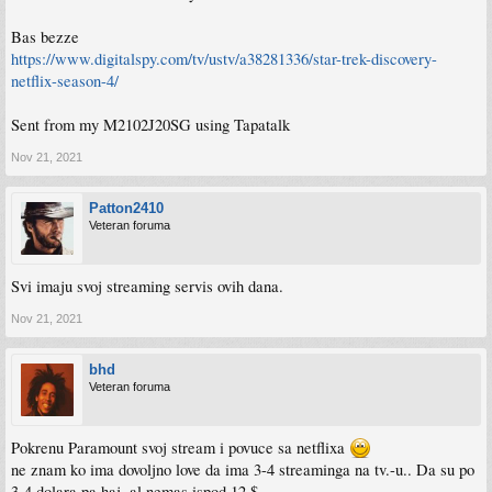
Bas bezze
https://www.digitalspy.com/tv/ustv/a38281336/star-trek-discovery-
netflix-season-4/
Sent from my M2102J20SG using Tapatalk
Nov 21, 2021
Patton2410
Veteran foruma
Svi imaju svoj streaming servis ovih dana.
Nov 21, 2021
bhd
Veteran foruma
Pokrenu Paramount svoj stream i povuce sa netflixa
ne znam ko ima dovoljno love da ima 3-4 streaminga na tv.-u.. Da su po
3-4 dolara pa haj, al nemas ispod 12 $