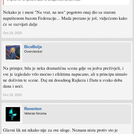
Nekako je i meni "Na vrat, na nos" pogotovo onaj dio sa starom
napuštenom bazom Federacije... Mada prerano je još, vidjećemo kako
će se razvijati dalje
Oct 19, 2020
BiceBolje
Overclocker
Na primjer, bila je neka dramatična scena gdje su jedva preživjeli, i
sve je izgledalo vrlo moćno i efektima napucano, ali u principu nimalo
ne doživim te scene. Daj mi dosadnog Rajkera i Datu u svako doba
dana i noći.
Oct 19, 2020
Reventon
Veteran foruma
Glavni lik mi nikako nije za ove uloge. Nemam nista protiv sto je