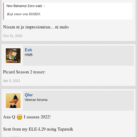
Neo Bahamut Zero said:
↑
Koji smor ova S03E03.
Nisam ni ja impresioniran... ni malo
Oct 31, 2020
Esh
HWB
Picard Season 2 teaser:
Apr 5, 2021
Qler
Veteran foruma
Aaa Q
I aaaaaa 2022!
Sent from my ELE-L29 using Tapatalk