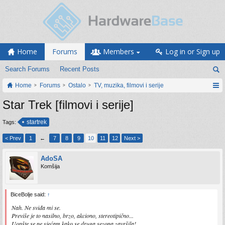
Home
Forums
Members
Log in or Sign up
Search Forums
Recent Posts
Home
Forums
Ostalo
TV, muzika, filmovi i serije
Star Trek [filmovi i serije]
startrek
Tags:
< Prev
1
←
7
8
9
10
11
12
Next >
AdoSA
Komšija
BiceBolje said:
↑
Nah. Ne sviđa mi se.
Previše je to nasilno, brzo, akciono, stereotipično...
Uopšte se ne sjećam kako se druga sezona završila!