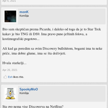
Apr 6, 2021
monK
Komšija
Bio sam skeptičan prema Picardu, i daleko od toga da je to Star Trek
kakav je bio TNG ili DS9. Ima pravo puno jeftinih folova, a
kostimografski pogotovo...
Ali kad ga poredim sa ovim Discovery bullshitom, bogami ima tu neke
priče, ima dobre glume, ima se šta doživjeti.
Hvala starkelji...
Apr 26, 2021
Esh
likes this.
SpookyMoO
Komšija
Sta ovo nema vise Discoverya na Netflixu?