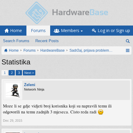
Home
Forums
Members
Log in or Sign up
Search Forums
Recent Posts
Home
Forums
HardwareBase
Sadržaj, prijava problema i prijedlozi
Statistika
1
2
3
Next >
Zeleni
Network Ninja
Moze li se gdje vidjeti broj korisnika koji su napravili temu ili
odgovorili na temu zadnjih 3 mjeseca. Cisto reda radi
Dec 29, 2015