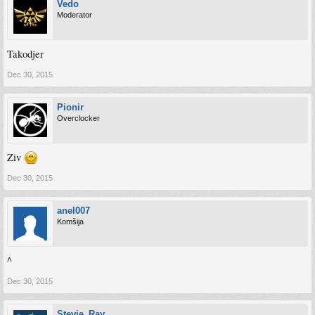
Vedo
Moderator
Takodjer
Dec 30, 2015
Pionir
Overclocker
Ziv
Dec 30, 2015
anel007
Komšija
^
Dec 30, 2015
Stevie_Ray