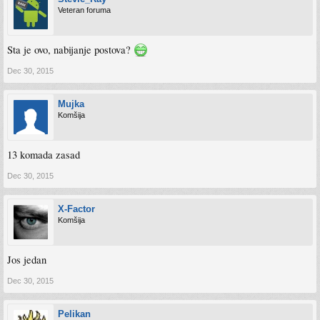
Veteran foruma
Sta je ovo, nabijanje postova?
Dec 30, 2015
Mujka
Komšija
13 komada zasad
Dec 30, 2015
X-Factor
Komšija
Jos jedan
Dec 30, 2015
Pelikan