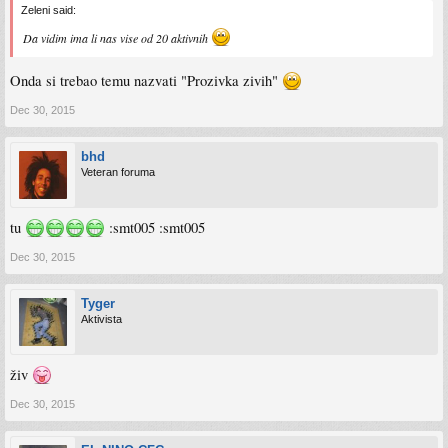
Zeleni said:
Da vidim ima li nas vise od 20 aktivnih
Onda si trebao temu nazvati "Prozivka zivih"
Dec 30, 2015
bhd
Veteran foruma
tu
:smt005 :smt005
Dec 30, 2015
Tyger
Aktivista
živ
Dec 30, 2015