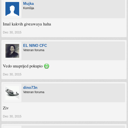
Mujka
Komšija
Imal kakvih giveawaya haha
Dec 30, 2015
EL NINO CFC
Veteran foruma
Vedo unaprijed pokupio
Dec 30, 2015
dino73n
Veteran foruma
Ziv
Dec 30, 2015