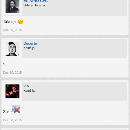
EL NINO CFC
Veteran foruma
Takodje
Dec 30, 2015
Decerto
Komšija
^
Dec 30, 2015
kio
Komšija
Ziv,
Dec 30, 2015