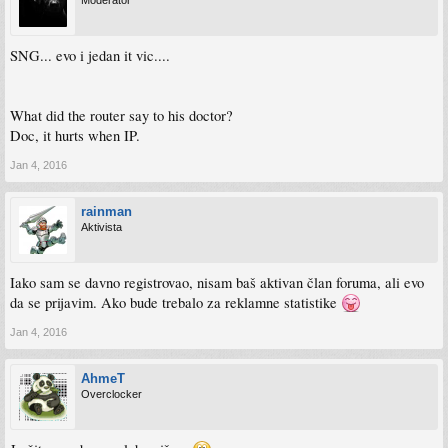
Moderator
SNG... evo i jedan it vic....
What did the router say to his doctor?
Doc, it hurts when IP.
Jan 4, 2016
rainman
Aktivista
Iako sam se davno registrovao, nisam baš aktivan član foruma, ali evo
da se prijavim. Ako bude trebalo za reklamne statistike
Jan 4, 2016
AhmeT
Overclocker