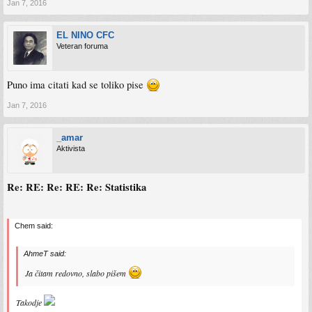
Jan 7, 2016
EL NINO CFC
Veteran foruma
Puno ima citati kad se toliko pise
Jan 7, 2016
_amar
Aktivista
Re: RE: Re: RE: Re: Statistika
Chem said:
AhmeT said:
Ja čitam redovno, slabo pišem
Takodje