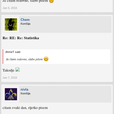
Ja čitam redovno, slabo pišem
Jan 6, 2016
Chem
Komšija
Re: RE: Re: Statistika
AhmeT said:
Ja čitam redovno, slabo pišem
Takodje
Jan 7, 2016
nivla
Komšija
citam svaki dan, rijetko pisem