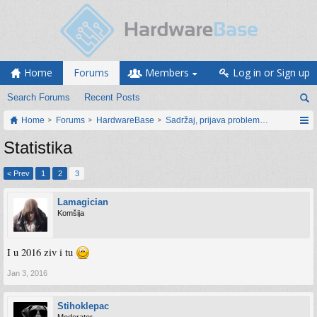
Home
Forums
Members
Log in or Sign up
Search Forums
Recent Posts
Home
Forums
HardwareBase
Sadržaj, prijava problema i prijedlozi
Statistika
< Prev
1
2
3
Lamagician
Komšija
I u 2016 ziv i tu
Jan 3, 2016
Stihoklepac