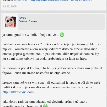
Jul 28, 2009
syss
Veteran foruma
ja samo gradim sve bolje i bolje na visti
potaknula me ona tema sa 7 diskova u htpc kejsu jer imam problem što
mp3ce i kompletnu audio sekciju editiram drito na htpc-u zbog mce
omota, popisa pjesama etc., a pak okinute slike uvijek skidam na lap
jer su mi tamo kablovi, pa onda prebacujem sa lapa na htpc.
ne moram ni pričat koliko je to fail jer jednostavno zaboravim prebacit
fajlove i onda mi stalno nešto fali na obje strane.
krenuo sam nešto sa win sync, ali odmah mi je upalo u oči da to neće
raditi kako sam ja zamislio sve dok nisam naišao na ovo sinoć -
http://allwaysync.com/
tako dobro radi da sam odustao od gledanja pr0na i uživao u
besprijekornoj sinhronizaciji