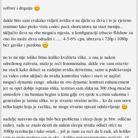
softver i drqanja
dakle htio sam svakako vidjeti nvidia-u na djelu sa dxva i to je rješeno
iznimno lako preko vista codec pack shortcutova na start meniju...
uključio dxva na oba moguća mjesta, u konfiguraciji izbacio ffdshow za
ono što može dxva odraditi i...... 4-5-6% cpu, ubrzava i 720p i 1080p
bez greške i pardona
no to mi nije toliko bitno koliko kvaliteta slike, a ona je nakon
određenog zahvata, malo je reći fenomenalna. dakle sve sam ostavio
na stock kako dolazi sa zadnjim nvidia driverima, samo u podešavanju
za video color uključi da nvidia kontrolira video i stavi se najširi
mogući dynamic range, nikako ne ovo dynamic kontrast enhancement
jer se opet dobije isprana slika. testirao sam sliku na 300 zbog mračne
atmosfere i na batman begins u kinu gdje svi sjede u crnim sakoima i
generalno je tamna slika. to je stvarno strašno nešto... ko da sam novu
telku kupio koja je razlika, ne mogu stvarno opisati oduševljenje
nadalje naravno da nije bilo bez problema i sleep (koje je btw. odlično
radio), sada se znalo desiti da nakon sleepa nvidia odluči otići na
1080p rezoluciju i tako ostati... još je rano za reći da li radi, ali koliko
sam ja malo testirao sve je oke - koliko god nevjerovatno zvučalo, ali