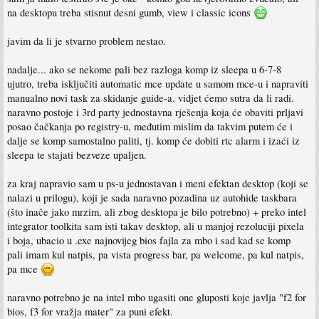
na desktopu treba stisnut desni gumb, view i classic icons
javim da li je stvarno problem nestao.
nadalje... ako se nekome pali bez razloga komp iz sleepa u 6-7-8
ujutro, treba isključiti automatic mce update u samom mce-u i napraviti
manualno novi task za skidanje guide-a. vidjet ćemo sutra da li radi.
naravno postoje i 3rd party jednostavna rješenja koja će obaviti prljavi
posao čačkanja po registry-u, međutim mislim da takvim putem će i
dalje se komp samostalno paliti, tj. komp će dobiti rtc alarm i izaći iz
sleepa te stajati bezveze upaljen.
za kraj napravio sam u ps-u jednostavan i meni efektan desktop (koji se
nalazi u prilogu), koji je sada naravno pozadina uz autohide taskbara
(što inače jako mrzim, ali zbog desktopa je bilo potrebno) + preko intel
integrator toolkita sam isti takav desktop, ali u manjoj rezoluciji pixela
i boja, ubacio u .exe najnovijeg bios fajla za mbo i sad kad se komp
pali imam kul natpis, pa vista progress bar, pa welcome, pa kul natpis,
pa mce
naravno potrebno je na intel mbo ugasiti one gluposti koje javlja "f2 for
bios, f3 for vražja mater" za puni efekt.