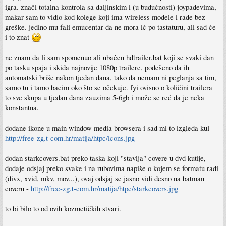
igra. znači totalna kontrola sa daljinskim i (u budućnosti) joypadevima,
makar sam to vidio kod kolege koji ima wireless modele i rade bez
greške. jedino mu fali emucentar da ne mora ić po tastaturu, ali sad će
i to znat
ne znam da li sam spomenuo ali ubačen hdtrailer.bat koji se svaki dan
po tasku spaja i skida najnovije 1080p trailere, podešeno da ih
automatski briše nakon tjedan dana, tako da nemam ni peglanja sa tim,
samo tu i tamo bacim oko što se očekuje. fyi ovisno o količini trailera
to sve skupa u tjedan dana zauzima 5-6gb i može se reć da je neka
konstantna.
dodane ikone u main window media browsera i sad mi to izgleda kul -
http://free-zg.t-com.hr/matija/htpc/icons.jpg
dodan starkcovers.bat preko taska koji "stavlja" covere u dvd kutije,
dodaje odsjaj preko svake i na rubovima napiše o kojem se formatu radi
(divx, xvid, mkv, mov...), ovaj odsjaj se jasno vidi desno na batman
coveru -
http://free-zg.t-com.hr/matija/htpc/starkcovers.jpg
to bi bilo to od ovih kozmetičkih stvari.