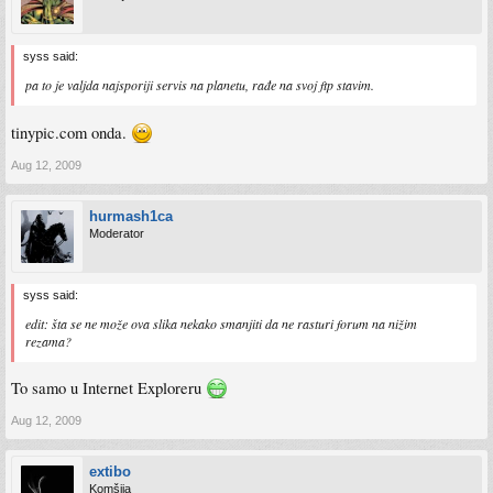
syss said:
pa to je valjda najsporiji servis na planetu, rađe na svoj ftp stavim.
tinypic.com onda.
Aug 12, 2009
hurmash1ca
Moderator
syss said:
edit: šta se ne može ova slika nekako smanjiti da ne rasturi forum na nižim
rezama?
To samo u Internet Exploreru
Aug 12, 2009
extibo
Komšija