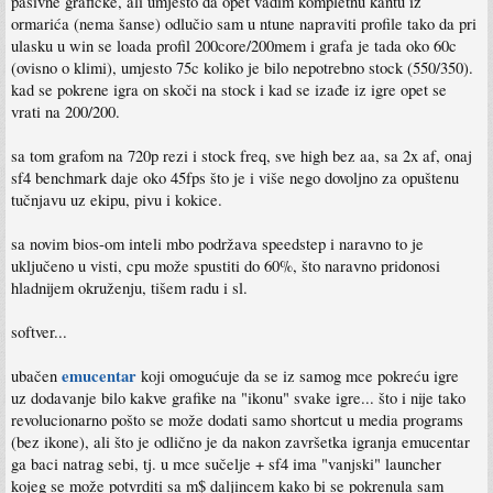
pasivne grafičke, ali umjesto da opet vadim kompletnu kantu iz
ormarića (nema šanse) odlučio sam u ntune napraviti profile tako da pri
ulasku u win se loada profil 200core/200mem i grafa je tada oko 60c
(ovisno o klimi), umjesto 75c koliko je bilo nepotrebno stock (550/350).
kad se pokrene igra on skoči na stock i kad se izađe iz igre opet se
vrati na 200/200.
sa tom grafom na 720p rezi i stock freq, sve high bez aa, sa 2x af, onaj
sf4 benchmark daje oko 45fps što je i više nego dovoljno za opuštenu
tučnjavu uz ekipu, pivu i kokice.
sa novim bios-om inteli mbo podržava speedstep i naravno to je
uključeno u visti, cpu može spustiti do 60%, što naravno pridonosi
hladnijem okruženju, tišem radu i sl.
softver...
emucentar
ubačen
koji omogućuje da se iz samog mce pokreću igre
uz dodavanje bilo kakve grafike na "ikonu" svake igre... što i nije tako
revolucionarno pošto se može dodati samo shortcut u media programs
(bez ikone), ali što je odlično je da nakon završetka igranja emucentar
ga baci natrag sebi, tj. u mce sučelje + sf4 ima "vanjski" launcher
kojeg se može potvrditi sa m$ daljincem kako bi se pokrenula sam