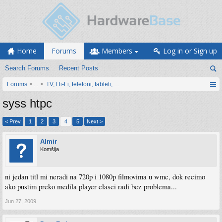
Home
Forums
Members
Log in or Sign up
Search Forums
Recent Posts
Forums
...
TV, Hi-Fi, telefoni, tableti, satovi, IoT oprema
syss htpc
< Prev
1
2
3
4
5
Next >
Almir
Komšija
ni jedan titl mi neradi na 720p i 1080p filmovima u wmc, dok recimo
ako pustim preko medila player clasci radi bez problema...
Jun 27, 2009