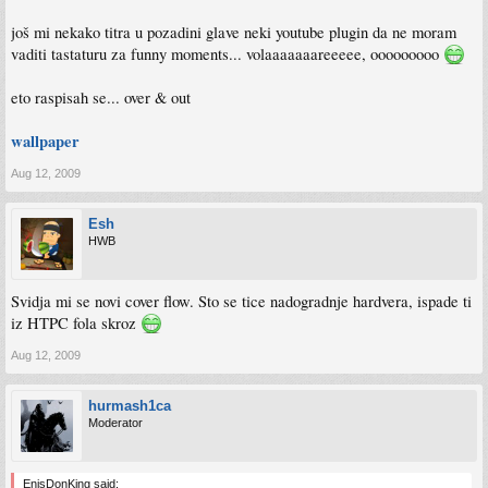
još mi nekako titra u pozadini glave neki youtube plugin da ne moram
vaditi tastaturu za funny moments... volaaaaaaareeeee, ooooooooo
eto raspisah se... over & out
wallpaper
Aug 12, 2009
Esh
HWB
Svidja mi se novi cover flow. Sto se tice nadogradnje hardvera, ispade ti
iz HTPC fola skroz
Aug 12, 2009
hurmash1ca
Moderator
EnisDonKing said: