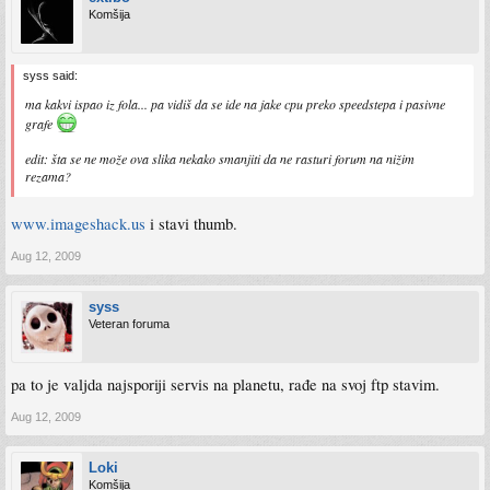
Komšija
syss said:
ma kakvi ispao iz fola... pa vidiš da se ide na jake cpu preko speedstepa i pasivne
grafe
edit: šta se ne može ova slika nekako smanjiti da ne rasturi forum na nižim
rezama?
www.imageshack.us
i stavi thumb.
Aug 12, 2009
syss
Veteran foruma
pa to je valjda najsporiji servis na planetu, rađe na svoj ftp stavim.
Aug 12, 2009
Loki
Komšija