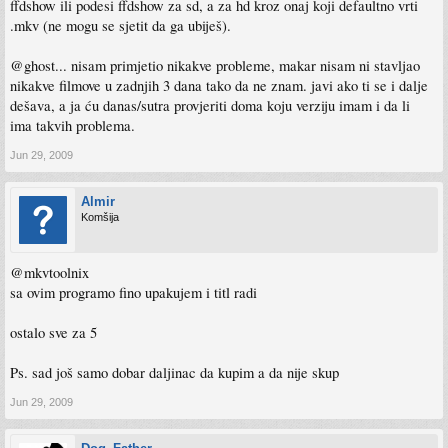
ffdshow ili podesi ffdshow za sd, a za hd kroz onaj koji defaultno vrti
.mkv (ne mogu se sjetit da ga ubiješ).
@ghost... nisam primjetio nikakve probleme, makar nisam ni stavljao
nikakve filmove u zadnjih 3 dana tako da ne znam. javi ako ti se i dalje
dešava, a ja ću danas/sutra provjeriti doma koju verziju imam i da li
ima takvih problema.
Jun 29, 2009
Almir
Komšija
@mkvtoolnix
sa ovim programo fino upakujem i titl radi
ostalo sve za 5
Ps. sad još samo dobar daljinac da kupim a da nije skup
Jun 29, 2009