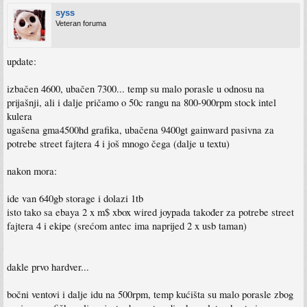
syss
Veteran foruma
update:
izbačen 4600, ubačen 7300... temp su malo porasle u odnosu na
prijašnji, ali i dalje pričamo o 50c rangu na 800-900rpm stock intel
kulera
ugašena gma4500hd grafika, ubačena 9400gt gainward pasivna za
potrebe street fajtera 4 i još mnogo čega (dalje u textu)
nakon mora:
ide van 640gb storage i dolazi 1tb
isto tako sa ebaya 2 x m$ xbox wired joypada također za potrebe street
fajtera 4 i ekipe (srećom antec ima naprijed 2 x usb taman)
dakle prvo hardver...
bočni ventovi i dalje idu na 500rpm, temp kućišta su malo porasle zbog