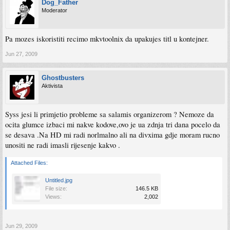
Dog_Father
Moderator
Pa mozes iskoristiti recimo mkvtoolnix da upakujes titl u kontejner.
Jun 27, 2009
Ghostbusters
Aktivista
Syss jesi li primjetio probleme sa salamis organizerom ? Nemoze da
ocita glumce izbaci mi nakve kodove,ovo je ua zdnja tri dana pocelo da
se desava .Na HD mi radi norlmalno ali na divxima gdje moram rucno
unositi ne radi imasli rijesenje kakvo .
Attached Files:
Untitled.jpg
File size:
146.5 KB
Views:
2,002
Jun 29, 2009