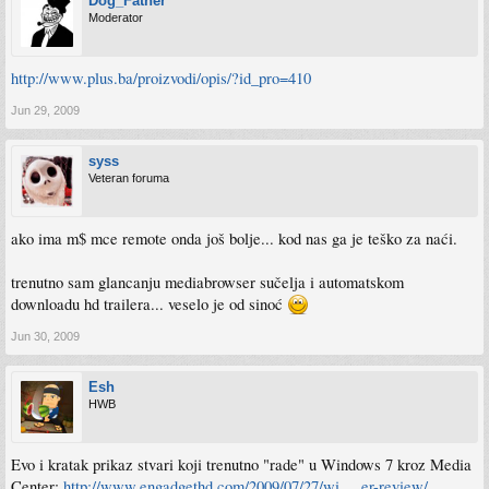
Dog_Father
Moderator
http://www.plus.ba/proizvodi/opis/?id_pro=410
Jun 29, 2009
syss
Veteran foruma
ako ima m$ mce remote onda još bolje... kod nas ga je teško za naći.
trenutno sam glancanju mediabrowser sučelja i automatskom
downloadu hd trailera... veselo je od sinoć
Jun 30, 2009
Esh
HWB
Evo i kratak prikaz stvari koji trenutno "rade" u Windows 7 kroz Media
Center:
http://www.engadgethd.com/2009/07/27/wi ... er-review/