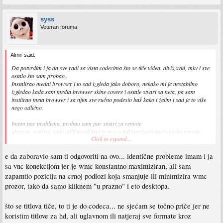
syss
Veteran foruma
Almir said:
Da potvrdim i ja da sve radi sa vista codecima što se tiče videa. divix,xvid, mkv i sve
ostalo što sam probao..
Instalirao medai browser i to sad izgleda jako doboro, nekako mi je nestabilno
izgledao kada sam media browser skine covere i ostale stvari sa neta, pa sam
instlirao meta browser i sa njim sve ručno podesio baš kako i želim i sad je to više
nego odlično.
Imam par problema, probao sam par stvari za remote
ultravnc, realvnc rade odlično ali kad je mce u full rezoluciji na tv, preko remote
Click to expand...
imamo samo crnu sliku.....
e da zaboravio sam ti odgovoriti na ovo... identične probleme imam i ja
prevodi za filmove neki rade a neki ne, recimo, jesil možda primjetio koji najčin je
najbolji što se tiče prevoda?
sa vnc konekcijom jer je wmc konstantno maximiziran, ali sam
zapamtio poziciju na crnoj podlozi koja smanjuje ili minimizira wmc
prozor, tako da samo kliknem "u prazno" i eto desktopa.
što se titlova tiče, to ti je do codeca... ne sjećam se točno priče jer ne
koristim titlove za hd, ali uglavnom ili natjeraj sve formate kroz