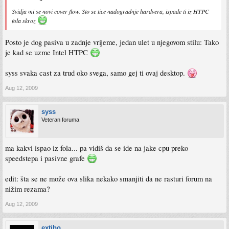
Svidja mi se novi cover flow. Sto se tice nadogradnje hardvera, ispade ti iz HTPC
fola skroz
Posto je dog pasiva u zadnje vrijeme, jedan ulet u njegovom stilu: Tako
je kad se uzme Intel HTPC
syss svaka cast za trud oko svega, samo gej ti ovaj desktop.
Aug 12, 2009
syss
Veteran foruma
ma kakvi ispao iz fola... pa vidiš da se ide na jake cpu preko
speedstepa i pasivne grafe
edit: šta se ne može ova slika nekako smanjiti da ne rasturi forum na
nižim rezama?
Aug 12, 2009
extibo