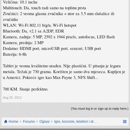
Veličina: 10.1 incha
Multitouch: Da, touch radi samo na toplinu prsta
Zvučnici: 2 veoma glasna zvučnika + utor za 3.5 mm slušalice ili
zvučnike
WLAN: Wi-Fi 802.11 b/g/n, Wi-Fi hotspot
Bluetooth: Da, v2.1 sa A2DP, EDR
Kamera, zadnja: 5 MP, 2592 x 1944 pixels, autofocus, LED flash
Kamera, prednja: 2 MP
Dodatno: HDMI port, microUSB port, senzori, USB port
Baterija: 6-8h
Tablet je veoma kvalitetno urađen. Nije plastični. U pitanju je legura
metala. Težak je 730 grama. Korišten je samo dva mjeseca. Kupljen je
u Americi. Pokreće igre kao Max Payne 3, NFS Shift...
700 KM. Stanje perfektno.
Aug 25, 2012
(You must log in or sign up to reply here.)
Home
Forums
Oglasi
Igre, konzole, telefoni i drugi gadgeti