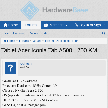
Home
Forums
Members
Log in or Sign up
Search Forums
Recent Posts
Home
Forums
Oglasi
Igre, konzole, telefoni i drugi gadgeti
Tablet Acer Iconia Tab A500 - 700 KM
logitech
Novi član
Grafička: ULP GeForce
Procesor: Dual-core 1GHz Cortex A9
Chipset: Nvidia Tegra 2 T20
OS (operativni sistem): Android 4.0.3 Ice Cream Sandwich
HDD: 32GB, utor za MicroSD karticu
GPS: Da, sa iGO navigacijom