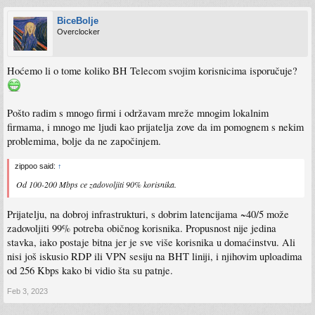
BiceBolje
Overclocker
Hoćemo li o tome koliko BH Telecom svojim korisnicima isporučuje?
Pošto radim s mnogo firmi i održavam mreže mnogim lokalnim
firmama, i mnogo me ljudi kao prijatelja zove da im pomognem s nekim
problemima, bolje da ne započinjem.
zippoo said:
↑
Od 100-200 Mbps ce zadovoljiti 90% korisnika.
Prijatelju, na dobroj infrastrukturi, s dobrim latencijama ~40/5 može
zadovoljiti 99% potreba običnog korisnika. Propusnost nije jedina
stavka, iako postaje bitna jer je sve više korisnika u domaćinstvu. Ali
nisi još iskusio RDP ili VPN sesiju na BHT liniji, i njihovim uploadima
od 256 Kbps kako bi vidio šta su patnje.
Feb 3, 2023