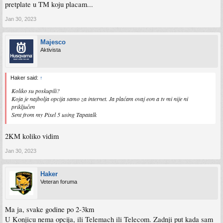
pretplate u TM koju placam...
Jan 30, 2023
Majesco
Aktivista
Haker said:
↑
Koliko su poskupili?
Koja je najbolja opcija samo za internet. Ja plaćam ovaj eon a tv mi nije ni
priključen
Sent from my Pixel 5 using Tapatalk
2KM koliko vidim
Jan 30, 2023
Haker
Veteran foruma
Ma ja, svake godine po 2-3km
U Konjicu nema opcija, ili Telemach ili Telecom. Zadnji put kada sam