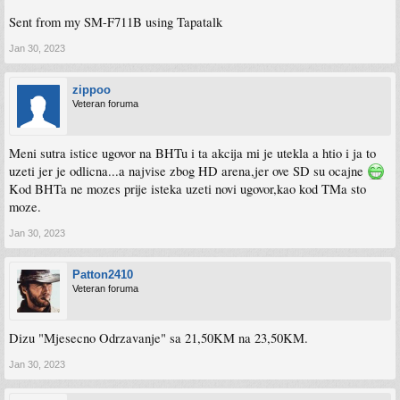
Sent from my SM-F711B using Tapatalk
Jan 30, 2023
zippoo
Veteran foruma
Meni sutra istice ugovor na BHTu i ta akcija mi je utekla a htio i ja to
uzeti jer je odlicna...a najvise zbog HD arena,jer ove SD su ocajne
Kod BHTa ne mozes prije isteka uzeti novi ugovor,kao kod TMa sto
moze.
Jan 30, 2023
Patton2410
Veteran foruma
Dizu "Mjesecno Odrzavanje" sa 21,50KM na 23,50KM.
Jan 30, 2023