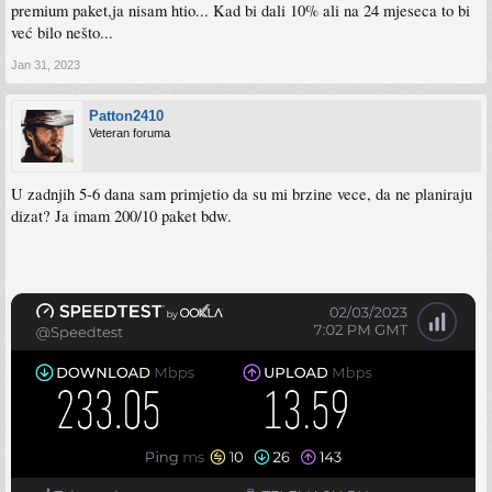
premium paket,ja nisam htio... Kad bi dali 10% ali na 24 mjeseca to bi
već bilo nešto...
Jan 31, 2023
Patton2410
Veteran foruma
U zadnjih 5-6 dana sam primjetio da su mi brzine vece, da ne planiraju
dizat? Ja imam 200/10 paket bdw.