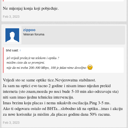
Ne mijenjaj konja koji pobjeđuje.
Feb 3, 2023
zippoo
Veteran foruma
bhd said:
↑
jel vrijedi prelazit na telekom i optiku ?
mislim cisto da se promjeni.
nije da mi treba 200-300 Mbps, 100 je fakat nime dovoljno
Vrijedi sto se same optike tice.Nevjerovatna stabilnost.
Ja sam na optici evo tacno 2 godine i nisam imao nijedan prekid
interneta (sto znam,mozda po noci bude 5-10 min ako odrzavaju sta)
niti sam imao ijednu tehnicku intervenciju.
Imas brzinu koju placas i nema nikakvih oscilacija.Ping 3-5 ms.
Ako ti odgovara ostalo od BHTa...slobodno idi na optiku...imas i akciju
za nove korisnike ja mislim ,da placas godinu dana 50% racuna.
Feb 3, 2023