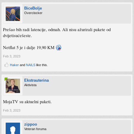
BiceBolje
Overclocker
Prešao bih radi latencije, odmah. Ali nisu ažurirali pakete od
dvijetisućešeste.
Netflat 5 je i dalje 19,90 KM
Feb 3, 2023
Haker
and
NAILS
like this.
Ekstrauterina
Aktivista
MojaTV su aktuelni paketi.
Feb 3, 2023
zippoo
Veteran foruma