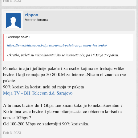
Feb 3, 2023
zippoo
Veteran foruma
BiceBolje said:
↑
https://www.bhtelecom.ba/privatni/xdsl-paketi-za-privatne-korisnike/
Ukratko, paketi su nekonkurentni što se interneta tiče, pa i ti Moja TV paketi.
Pa neka imaju i jeftinije pakete i za osobe kojima ne trebaju velike
brzine i koji nemaju po 50-80 KM za internet.Nisam ni znao za ove
pakete.
90% korisnika koristi neki od moja tv paketa
Moja TV - BH Telecom d.d. Sarajevo
A tu imas brzine do 1 Gbps...ne znam kako je to nekonkurentno ?
Ko to ima vece brzine i glavno pitanje...sta ce obicnom korisniku
uopste 1Gbps ?
Od 100-200 Mbps ce zadovoljiti 90% korisnika.
Feb 3, 2023