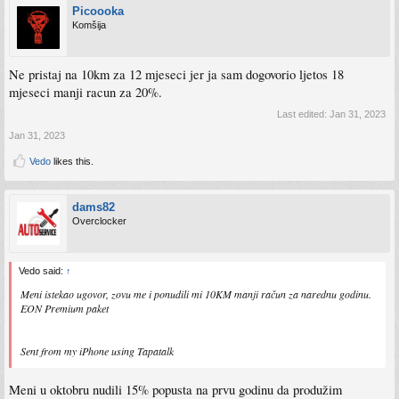
Picoooka
Komšija
Ne pristaj na 10km za 12 mjeseci jer ja sam dogovorio ljetos 18
mjeseci manji racun za 20%.
Last edited:
Jan 31, 2023
Jan 31, 2023
Vedo
likes this.
dams82
Overclocker
Vedo said:
↑
Meni istekao ugovor, zovu me i ponudili mi 10KM manji račun za narednu godinu.
EON Premium paket
Sent from my iPhone using Tapatalk
Meni u oktobru nudili 15% popusta na prvu godinu da produžim