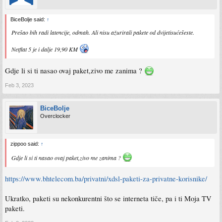
BiceBolje said:
↑
Prešao bih radi latencije, odmah. Ali nisu ažurirali pakete od dvijetisućešeste.
Netflat 5 je i dalje 19,90 KM
Gdje li si ti nasao ovaj paket,zivo me zanima ?
Feb 3, 2023
BiceBolje
Overclocker
zippoo said:
↑
Gdje li si ti nasao ovaj paket,zivo me zanima ?
https://www.bhtelecom.ba/privatni/xdsl-paketi-za-privatne-korisnike/
Ukratko, paketi su nekonkurentni što se interneta tiče, pa i ti Moja TV
paketi.