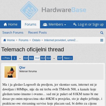
Home
Forums
Members
Log in or Sign up
Search Forums
Recent Posts
Home
Forums
Ostalo
Internet provideri, umrežavanje i web servisi
Telemach oficijelni thread
< Prev
1
←
310
311
312
313
314
→
337
Next >
Qler
Veteran foruma
Ma i ja gledao Logosoft da predjem, jer skontao sam, internet mi je
dovoljan i 80Mbps, nije da mi treba ovih TMovih 500, a kanale koje
gledam tamo imamo i ovamo... sad mi je paket od 81KM tamo bi me
dosao po onim mjesecima oko 40KM u prosjeku, sto je duplo jeftinije, i
prakticno ove streaming servise koje placam sad, bi dobio za cijenu