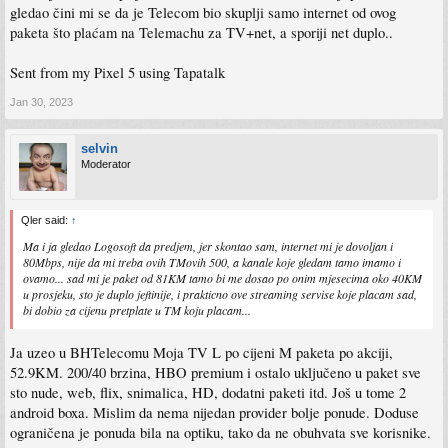
gledao čini mi se da je Telecom bio skuplji samo internet od ovog
paketa što plaćam na Telemachu za TV+net, a sporiji net duplo..
Sent from my Pixel 5 using Tapatalk
Jan 30, 2023
selvin
Moderator
Qler said:
↑
Ma i ja gledao Logosoft da predjem, jer skontao sam, internet mi je dovoljan i
80Mbps, nije da mi treba ovih TMovih 500, a kanale koje gledam tamo imamo i
ovamo... sad mi je paket od 81KM tamo bi me dosao po onim mjesecima oko 40KM
u prosjeku, sto je duplo jeftinije, i prakticno ove streaming servise koje placam sad,
bi dobio za cijenu pretplate u TM koju placam...
Ja uzeo u BHTelecomu Moja TV L po cijeni M paketa po akciji,
52.9KM. 200/40 brzina, HBO premium i ostalo uključeno u paket sve
sto nude, web, flix, snimalica, HD, dodatni paketi itd. Još u tome 2
android boxa. Mislim da nema nijedan provider bolje ponude. Doduse
ograničena je ponuda bila na optiku, tako da ne obuhvata sve korisnike.