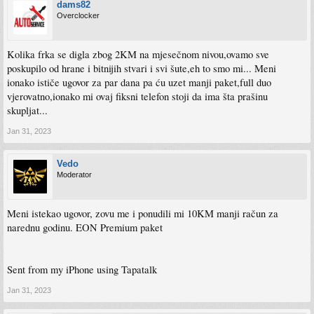
dams82
Overclocker
Kolika frka se digla zbog 2KM na mjesečnom nivou,ovamo sve
poskupilo od hrane i bitnijih stvari i svi šute,eh to smo mi... Meni
ionako ističe ugovor za par dana pa ću uzet manji paket,full duo
vjerovatno,ionako mi ovaj fiksni telefon stoji da ima šta prašinu
skupljat...
Jan 31, 2023
Vedo
Moderator
Meni istekao ugovor, zovu me i ponudili mi 10KM manji račun za
narednu godinu. EON Premium paket
Sent from my iPhone using Tapatalk
Jan 31, 2023