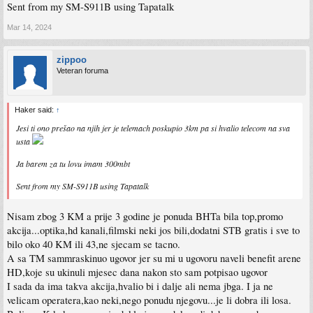
Sent from my SM-S911B using Tapatalk
Mar 14, 2024
zippoo
Veteran foruma
Haker said:
↑
Jesi ti ono prešao na njih jer je telemach poskupio 3km pa si hvalio telecom na sva
usta
Ja barem za tu lovu imam 300mbt
Sent from my SM-S911B using Tapatalk
Nisam zbog 3 KM a prije 3 godine je ponuda BHTa bila top,promo
akcija...optika,hd kanali,filmski neki jos bili,dodatni STB gratis i sve to
bilo oko 40 KM ili 43,ne sjecam se tacno.
A sa TM sammraskinuo ugovor jer su mi u ugovoru naveli benefit arene
HD,koje su ukinuli mjesec dana nakon sto sam potpisao ugovor
I sada da ima takva akcija,hvalio bi i dalje ali nema jbga. I ja ne
velicam operatera,kao neki,nego ponudu njegovu...je li dobra ili losa.