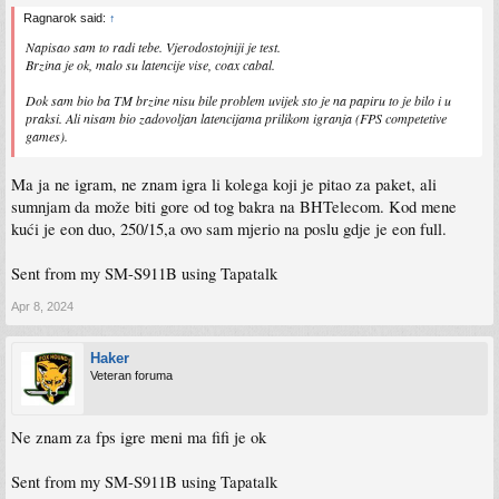
Ragnarok said:
↑
Napisao sam to radi tebe. Vjerodostojniji je test.
Brzina je ok, malo su latencije vise, coax cabal.
Dok sam bio ba TM brzine nisu bile problem uvijek sto je na papiru to je bilo i u
praksi. Ali nisam bio zadovoljan latencijama prilikom igranja (FPS competetive
games).
Ma ja ne igram, ne znam igra li kolega koji je pitao za paket, ali
sumnjam da može biti gore od tog bakra na BHTelecom. Kod mene
kući je eon duo, 250/15,a ovo sam mjerio na poslu gdje je eon full.
Sent from my SM-S911B using Tapatalk
Apr 8, 2024
Haker
Veteran foruma
Ne znam za fps igre meni ma fifi je ok
Sent from my SM-S911B using Tapatalk