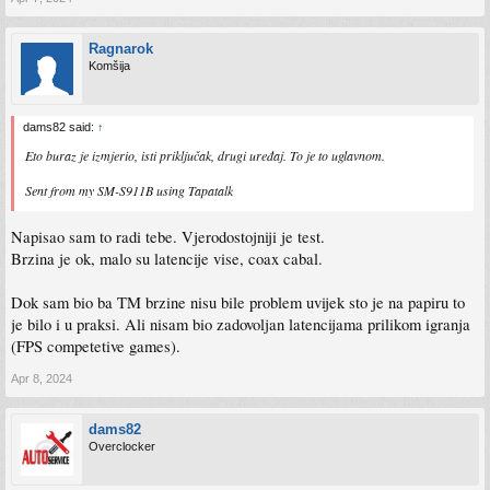
Ragnarok
Komšija
dams82 said:
↑
Eto buraz je izmjerio, isti priključak, drugi uređaj. To je to uglavnom.
Sent from my SM-S911B using Tapatalk
Napisao sam to radi tebe. Vjerodostojniji je test.
Brzina je ok, malo su latencije vise, coax cabal.
Dok sam bio ba TM brzine nisu bile problem uvijek sto je na papiru to
je bilo i u praksi. Ali nisam bio zadovoljan latencijama prilikom igranja
(FPS competetive games).
Apr 8, 2024
dams82
Overclocker