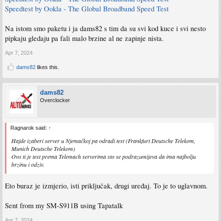
Speedtest by Ookla - The Global Broadband Speed Test
Na istom smo paketu i ja dams82 s tim da su svi kod kuce i svi nesto
pipkaju gledaju pa fali malo brzine al ne zapinje nista.
Apr 7, 2024
dams82
likes this.
dams82
Overclocker
Ragnarok said:
↑
Hajde izaberi server u Njemačkoj pa odradi test (Frankfurt Deutsche Telekom,
Munich Deutsche Telekom)
Ovo ti je test prema Telemach serverima sto se podrazumijeva da ima najbolju
brzinu i odziv.
Eto buraz je izmjerio, isti priključak, drugi uređaj. To je to uglavnom.
Sent from my SM-S911B using Tapatalk
Apr 7, 2024