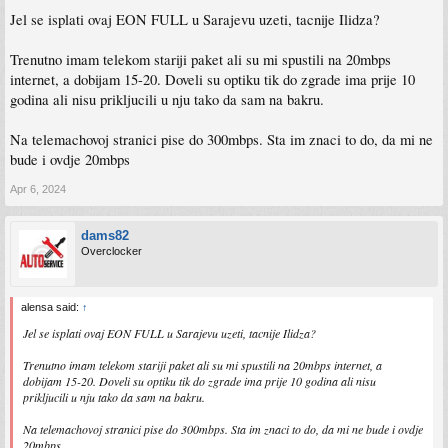
Jel se isplati ovaj EON FULL u Sarajevu uzeti, tacnije Ilidza?
Trenutno imam telekom stariji paket ali su mi spustili na 20mbps
internet, a dobijam 15-20. Doveli su optiku tik do zgrade ima prije 10
godina ali nisu prikljucili u nju tako da sam na bakru.
Na telemachovoj stranici pise do 300mbps. Sta im znaci to do, da mi ne
bude i ovdje 20mbps
Apr 6, 2024
dams82
Overclocker
alensa said:
↑
Jel se isplati ovaj EON FULL u Sarajevu uzeti, tacnije Ilidza?
Trenutno imam telekom stariji paket ali su mi spustili na 20mbps internet, a
dobijam 15-20. Doveli su optiku tik do zgrade ima prije 10 godina ali nisu
prikljucili u nju tako da sam na bakru.
Na telemachovoj stranici pise do 300mbps. Sta im znaci to do, da mi ne bude i ovdje
20mbps