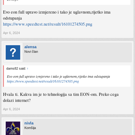
Evo eon full upravo izmjereno i tako je uglavnom,rijetko ima
odstupanja
https://www.speedtest.net/result/16101274505.png
Apr 6, 2024
alensa
Novi član
dams82 said:
↑
Evo eon full upravo izmjereno i tako je uglavnom,rijetko ima odstupanja
https://www.speedtest.net/result/16101274505.png
Hvala ti. Kakva im je to tehnologija sa tim EON-om. Preko cega
dolazi internet?
Apr 6, 2024
nivla
Komšija