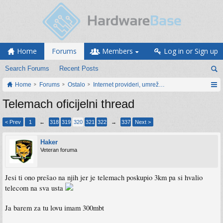
Home
Forums
Members
Log in or Sign up
Search Forums
Recent Posts
Home
Forums
Ostalo
Internet provideri, umrežavanje i web servisi
Telemach oficijelni thread
< Prev
1
←
318
319
320
321
322
→
337
Next >
Haker
Veteran foruma
Jesi ti ono prešao na njih jer je telemach poskupio 3km pa si hvalio
telecom na sva usta
Ja barem za tu lovu imam 300mbt