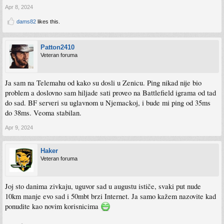
Apr 8, 2024
dams82
likes this.
Patton2410
Veteran foruma
Ja sam na Telemahu od kako su dosli u Zenicu. Ping nikad nije bio
problem a doslovno sam hiljade sati proveo na Battlefield igrama od tad
do sad. BF serveri su uglavnom u Njemackoj, i bude mi ping od 35ms
do 38ms. Veoma stabilan.
Apr 9, 2024
Haker
Veteran foruma
Joj sto danima zivkaju, uguvor sad u augustu ističe, svaki put nude
10km manje evo sad i 50mbt brzi Internet. Ja samo kažem nazovite kad
ponudite kao novim korisnicima