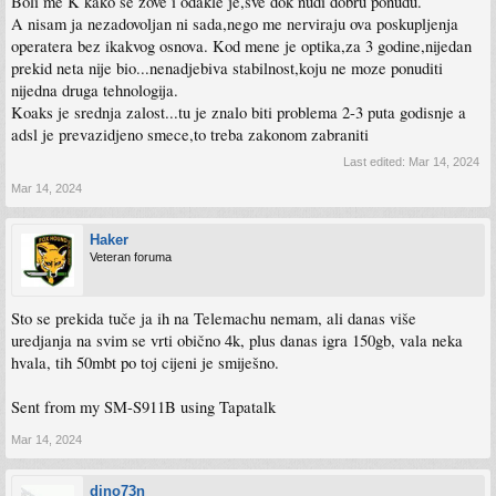
Boli me K kako se zove i odakle je,sve dok nudi dobru ponudu.
A nisam ja nezadovoljan ni sada,nego me nerviraju ova poskupljenja
operatera bez ikakvog osnova. Kod mene je optika,za 3 godine,nijedan
prekid neta nije bio...nenadjebiva stabilnost,koju ne moze ponuditi
nijedna druga tehnologija.
Koaks je srednja zalost...tu je znalo biti problema 2-3 puta godisnje a
adsl je prevazidjeno smece,to treba zakonom zabraniti
Last edited:
Mar 14, 2024
Mar 14, 2024
Haker
Veteran foruma
Sto se prekida tuče ja ih na Telemachu nemam, ali danas više
uredjanja na svim se vrti obično 4k, plus danas igra 150gb, vala neka
hvala, tih 50mbt po toj cijeni je smiješno.
Sent from my SM-S911B using Tapatalk
Mar 14, 2024
dino73n