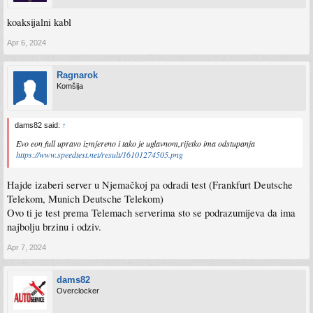
koaksijalni kabl
Apr 6, 2024
Ragnarok
Komšija
dams82 said:
↑
Evo eon full upravo izmjereno i tako je uglavnom,rijetko ima odstupanja
https://www.speedtest.net/result/16101274505.png
Hajde izaberi server u Njemačkoj pa odradi test (Frankfurt Deutsche
Telekom, Munich Deutsche Telekom)
Ovo ti je test prema Telemach serverima sto se podrazumijeva da ima
najbolju brzinu i odziv.
Apr 7, 2024
dams82
Overclocker