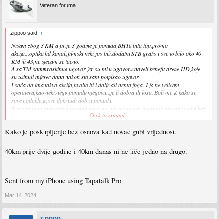
Veteran foruma
zippoo said:
↑
Nisam zbog 3 KM a prije 3 godine je ponuda BHTa bila top,promo
akcija...optika,hd kanali,filmski neki jos bili,dodatni STB gratis i sve to bilo oko 40
KM ili 43,ne sjecam se tacno.
A sa TM sammraskinuo ugovor jer su mi u ugovoru naveli benefit arene HD,koje
su ukinuli mjesec dana nakon sto sam potpisao ugovor
I sada da ima takva akcija,hvalio bi i dalje ali nema jbga. I ja ne velicam
operatera,kao neki,nego ponudu njegovu...je li dobra ili losa. Boli me K kako se
zove i odakle je,sve dok nudi dobru ponudu.
A nisam ja nezadovoljan ni sada,nego me nerviraju ova poskupljenja operatera bez
Click to expand...
ikakvog osnova. Kod mene je optika,za 3 godine,nijedan prekid neta nije
bio...nenadjebiva stabilnost,koju ne moze ponuditi nijedna druga tehnologija.
Kako je poskupljenje bez osnova kad novac gubi vrijednost.
Koaks je srednja zalost...tu je znalo biti problema 2-3 puta godisnje a adsl je
prevazidjeno smece,to treba zakonom zabraniti
40km prije dvije godine i 40km danas ni ne liče jedno na drugo.
Sent from my iPhone using Tapatalk Pro
Mar 14, 2024
zippoo