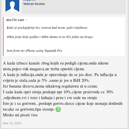
Veteran foruma
dino73n said:
↑
Kako je poskupljenje bez osnova kad novac gubi vrijednost.
40km prije dvije godine i 40km danas ni ne liče jedno na drugo.
Sent from my iPhone using Tapatalk Pro
A kada izbace kanale zbog kojih su podigli cijenu,onda nikom
nista,pojeo vuk magarca,ne treba spustiti cijenu.
A kada je inflacija,onda je opravdanje da se jos dize. Pa inflacija u
svijetu je stala,sada je 5% ,samo je jos u BiH 20%.
Jer banana drzava,nema nikakvog regulatora ni u cemu.
I sada kada opet struja poskupi npr 10%,cijene proizvoda ce 30%
,odjednom svi i voze i kuhaju i peru i sve rade na struju
Isto je i sa gorivom...poskupi gorivo,skoce cijene koje nemaju dodirnih
tacaka sa gorivom,tipa sisanje
Mrsko mi pisati vise
Mar 14, 2024