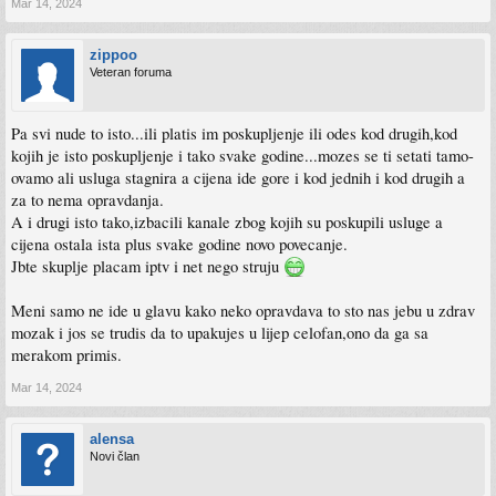
Mar 14, 2024
zippoo
Veteran foruma
Pa svi nude to isto...ili platis im poskupljenje ili odes kod drugih,kod
kojih je isto poskupljenje i tako svake godine...mozes se ti setati tamo-
ovamo ali usluga stagnira a cijena ide gore i kod jednih i kod drugih a
za to nema opravdanja.
A i drugi isto tako,izbacili kanale zbog kojih su poskupili usluge a
cijena ostala ista plus svake godine novo povecanje.
Jbte skuplje placam iptv i net nego struju
Meni samo ne ide u glavu kako neko opravdava to sto nas jebu u zdrav
mozak i jos se trudis da to upakujes u lijep celofan,ono da ga sa
merakom primis.
Mar 14, 2024
alensa
Novi član