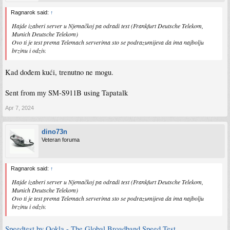
Ragnarok said:
↑
Hajde izaberi server u Njemačkoj pa odradi test (Frankfurt Deutsche Telekom,
Munich Deutsche Telekom)
Ovo ti je test prema Telemach serverima sto se podrazumijeva da ima najbolju
brzinu i odziv.
Kad dođem kući, trenutno ne mogu.
Sent from my SM-S911B using Tapatalk
Apr 7, 2024
dino73n
Veteran foruma
Ragnarok said:
↑
Hajde izaberi server u Njemačkoj pa odradi test (Frankfurt Deutsche Telekom,
Munich Deutsche Telekom)
Ovo ti je test prema Telemach serverima sto se podrazumijeva da ima najbolju
brzinu i odziv.
Speedtest by Ookla - The Global Broadband Speed Test