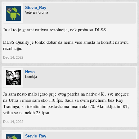
Stevie_Ray
Veteran foruma
Ja al to je garant nativna rezolucija, nek proba sa DLSS.
DLSS Quality je toliko dobar da nema vise smisla ni koristit nativnu
rezoluciju.
Dec 14, 2022
Neso
Komšija
Ja sam nesto malo igrao prije ovog patcha na native 4K , sve moguce
na Ultra i imao sam oko 110 fps. Sada sa ovim patchem, bez Ray
Tracinga, sa identicnim postavkama imam oko 70. Ako ukljucim RT,
vrtim se na nekih 25 fpsa.
Dec 14, 2022
Stevie_Ray