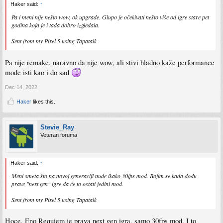
Haker said:
↑
Pa i meni nije nešto wow, ok upgrade. Glupo je očekivati nešto više od igre stare pet
godina koja je i tada dobro izgledala.
Sent from my Pixel 5 using Tapatalk
Pa nije remake, naravno da nije wow, ali stivi hladno kaže performance
mode isti kao i do sad
Dec 14, 2022
Haker
likes this.
Stevie_Ray
Veteran foruma
Haker said:
↑
Meni smeta što na novoj generaciji nude ikako 30fps mod. Bojim se kada dođu
prave "next gen" igre da će to ostati jedini mod.
Sent from my Pixel 5 using Tapatalk
Hoce. Eno Requiem je prava next gen igra, samo 30fps mod. I to