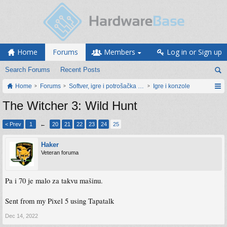
Home
Forums
Members
Log in or Sign up
Search Forums
Recent Posts
Home
Forums
Softver, igre i potrošačka elektronika
Igre i konzole
The Witcher 3: Wild Hunt
< Prev
1
←
20
21
22
23
24
25
Haker
Veteran foruma
Pa i 70 je malo za takvu mašinu.
Sent from my Pixel 5 using Tapatalk
Dec 14, 2022