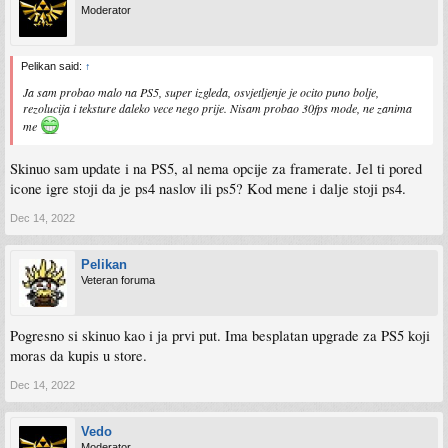
Moderator
Pelikan said:
↑
Ja sam probao malo na PS5, super izgleda, osvjetljenje je ocito puno bolje,
rezolucija i teksture daleko vece nego prije. Nisam probao 30fps mode, ne zanima
me
Skinuo sam update i na PS5, al nema opcije za framerate. Jel ti pored
icone igre stoji da je ps4 naslov ili ps5? Kod mene i dalje stoji ps4.
Dec 14, 2022
Pelikan
Veteran foruma
Pogresno si skinuo kao i ja prvi put. Ima besplatan upgrade za PS5 koji
moras da kupis u store.
Dec 14, 2022
Vedo
Moderator