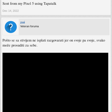
Sent from my Pixel 5 using Tapatalk
Dec 14, 2022
zoi
Veteran foruma
Pošto se sa stivijem ne isplati razgovarati jer on svoje pa svoje, svako
može prosuditi za sebe.