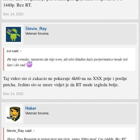
1440p. Bez RT.
Dec 14, 2022
Stevie_Ray
Veteran foruma
zoi said:
↑
Pa nije remake, naravno da nije wow, ali stivi hladno kaže performance mode isti
kao i do sad
Taj video sto si zakacio ne pokazuje 4k60 na na XSX prije i poslije
patcha. Jedino sto se moze vidjet je da RT mode izgleda bolje.
Dec 14, 2022
Haker
Veteran foruma
Stevie_Ray said:
↑
Hoce. Eno Requiem je prava next gen igra, samo 30fps mod. I to 1440p. Bez RT.