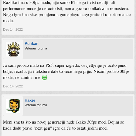
Razlike ima u 30fps modu, nije samo RT nego i visi detalji, ali
performance mode je defacto isti, nema govora o nikakvom remasteru.
Nego igra ima vise promjena u gameplayu nego graficki u performance
modu.
Dec 14, 2022
Pelikan
Veteran foruma
Ja sam probao malo na PS5, super izgleda, osvjetljenje je ocito puno
bolje, rezolucija i teksture daleko vece nego prije. Nisam probao 30fps
mode, ne zanima me
Dec 14, 2022
Haker
Veteran foruma
Meni smeta što na novoj generaciji nude ikako 30fps mod. Bojim se
kada dođu prave "next gen" igre da će to ostati jedini mod.