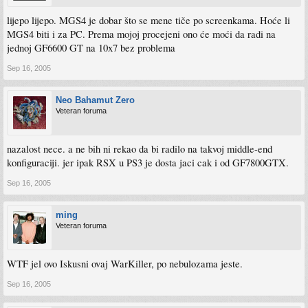
lijepo lijepo. MGS4 je dobar što se mene tiče po screenkama. Hoće li
MGS4 biti i za PC. Prema mojoj procejeni ono će moći da radi na
jednoj GF6600 GT na 10x7 bez problema
Sep 16, 2005
Neo Bahamut Zero
Veteran foruma
nazalost nece. a ne bih ni rekao da bi radilo na takvoj middle-end
konfiguraciji. jer ipak RSX u PS3 je dosta jaci cak i od GF7800GTX.
Sep 16, 2005
ming
Veteran foruma
WTF jel ovo Iskusni ovaj WarKiller, po nebulozama jeste.
Sep 16, 2005