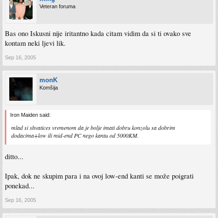
Veteran foruma
Bas ono Iskusni nije iritantno kada citam vidim da si ti ovako sve
kontam neki ljevi lik.
Sep 16, 2005
monK
Komšija
Iron Maiden said:
mlad si shvatices vremenom da je bolje imati dobru konzolu sa dobrim
dodacima+low ili mid-end PC nego kantu od 5000KM.
ditto...
Ipak, dok ne skupim para i na ovoj low-end kanti se može poigrati
ponekad...
Sep 16, 2005