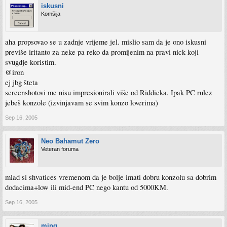
iskusni
Komšija
aha propsovao se u zadnje vrijeme jel. mislio sam da je ono iskusni
previše iritanto za neke pa reko da promijenim na pravi nick koji
svugdje koristim.
@iron
ej jbg šteta
screenshotovi me nisu impresionirali više od Riddicka. Ipak PC rulez
jebeš konzole (izvinjavam se svim konzo loverima)
Sep 16, 2005
Neo Bahamut Zero
Veteran foruma
mlad si shvatices vremenom da je bolje imati dobru konzolu sa dobrim
dodacima+low ili mid-end PC nego kantu od 5000KM.
Sep 16, 2005
ming