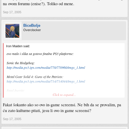
na ovom forumu (enise?). Toliko od mene.
Sep 17, 2005
BiceBolje
Overclocker
Iron Maiden said:
evo malo i slika sa gotovo finalne PS3 platforme:
Sonic the Hedgehog:
http://media.ps3.ign.com/media/770/770960/imgs_1.html
Metal Gear Solid 4: Guns of the Patriots:
http://media.ps3.ign.com/media/714/714044/imgs_1.html
Fatal Inertia:
Click to expand...
http://media.ps3.ign.com/media/749/749967/imgs_1.html
Fakat šokanto ako so ovo in-game screensi. Ne bih da se provalim, pa
WarHawk:
http://media.ps3.ign.com/media/748/7484 ... 87003.html
ću zato kulturno pitati, jesu li ovo in game screensi?
Genji 2:
Sep 17, 2005
http://media.ps3.ign.com/media/761/761160/imgs_1.html