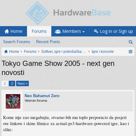
Home
Forums
Members
Log in or Sign up
Search Forums
Recent Posts
Home
Forums
Softver, igre i potrošačka elektronika
Igre i konzole
Tokyo Game Show 2005 - next gen
novosti
1
2
Next >
Neo Bahamut Zero
Veteran foruma
Kome nije zao megabajta, stvarno bih mu toplo preporucio da posjeti
ove linkove i skine filmice za actual-ps3-hardware-powered igre, kao i
slike: