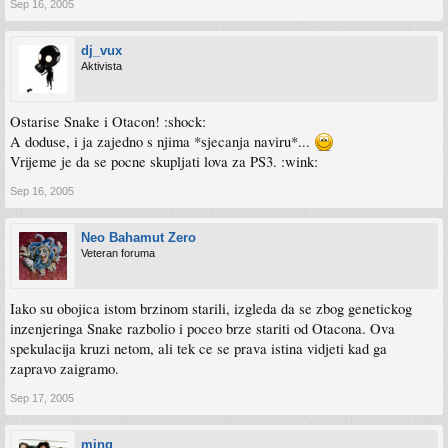
Sep 16, 2005
dj_vux
Aktivista
Ostarise Snake i Otacon! :shock:
A doduse, i ja zajedno s njima *sjecanja naviru*...
Vrijeme je da se pocne skupljati lova za PS3. :wink:
Sep 16, 2005
Neo Bahamut Zero
Veteran foruma
Iako su obojica istom brzinom starili, izgleda da se zbog genetickog
inzenjeringa Snake razbolio i poceo brze stariti od Otacona. Ova
spekulacija kruzi netom, ali tek ce se prava istina vidjeti kad ga
zapravo zaigramo.
Sep 17, 2005
ming