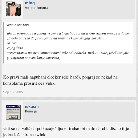
ming
Veteran foruma
War3Killer said:
aha propsovao se u zadnje vrijeme jel. mislio sam da je ono iskusni previše iritanto
za neke pa reko da promijenim na pravi nick koji svugdje koristim.
@iron
ej jbg šteta
screenshotovi me nisu impresionirali više od Riddicka. Ipak PC rulez jebeš konzole
(izvinjavam se svim konzo loverima)
Ko pravi mali napuhani clocker (die hard), poigraj se nekad na
konzolama prosirit ces vidik.
Sep 16, 2005
iskusni
Komšija
vidi se da voliš da potkucaješ ljude. trebao bi malo da ohladiš. to ti je
jedna loša strana :wink: