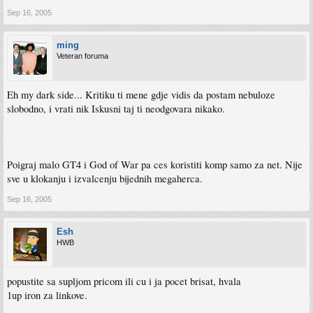
Sep 16, 2005
ming
Veteran foruma
Eh my dark side... Kritiku ti mene gdje vidis da postam nebuloze
slobodno, i vrati nik Iskusni taj ti neodgovara nikako.
Poigraj malo GT4 i God of War pa ces koristiti komp samo za net. Nije
sve u klokanju i izvalcenju bijednih megaherca.
Sep 16, 2005
Esh
HWB
popustite sa supljom pricom ili cu i ja pocet brisat, hvala
1up iron za linkove.