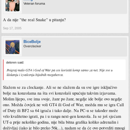
Veteran foruma
A da nije ''the real Snake'' u pitanju?
Sep 17, 2005
BiceBolje
Overclocker
deloren said:
Poigraj malo GT4 i God of War pa ces koristiti komp samo za net. Nije sve u
klokanju i izvalcenju bijednih megaherca.
Slažem se za clockanje. Ali se ne slažem da su sve igre isključivo
bolje na konzolama na šta svi konzolaši upućuju takvim izjavama.
Molim lijepo, sve ima svoje, žanr po žanr, negdje ide bolje ovo negdje
ono. Možda čovjek ne voli GT4 ili God of War, možda mu se igra Call
of Duty ili BF2 sa 64 igrača i tako dalje. Na PC-u se također može
vrlo kvalitetno igrati, pa i u rangu next-gen konzola. Ja se još sjećam
UT-a prije nekoliko godina, nije bila bitna grafika koliko adrenalin i
doživljaj (iako je bilo preko 56k...), nadam se da će ovo potvrditi mnogi