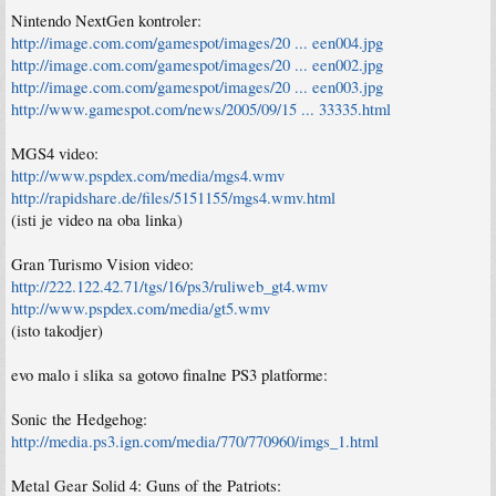
Nintendo NextGen kontroler:
http://image.com.com/gamespot/images/20 ... een004.jpg
http://image.com.com/gamespot/images/20 ... een002.jpg
http://image.com.com/gamespot/images/20 ... een003.jpg
http://www.gamespot.com/news/2005/09/15 ... 33335.html
MGS4 video:
http://www.pspdex.com/media/mgs4.wmv
http://rapidshare.de/files/5151155/mgs4.wmv.html
(isti je video na oba linka)
Gran Turismo Vision video:
http://222.122.42.71/tgs/16/ps3/ruliweb_gt4.wmv
http://www.pspdex.com/media/gt5.wmv
(isto takodjer)
evo malo i slika sa gotovo finalne PS3 platforme:
Sonic the Hedgehog:
http://media.ps3.ign.com/media/770/770960/imgs_1.html
Metal Gear Solid 4: Guns of the Patriots: