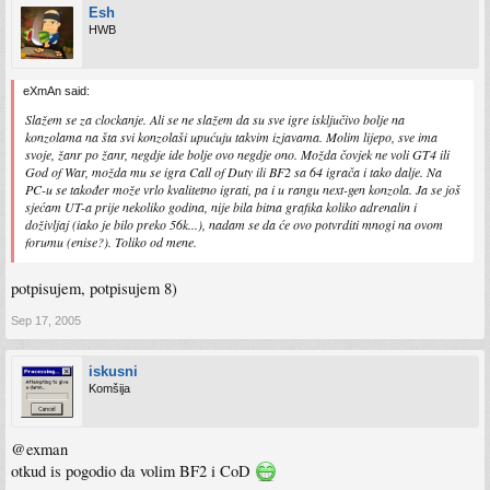
Posto je TGS jos uvijek u toku, za vise informacija pratite:
Esh
http://www.gamespot.com/ps3/index.html
HWB
http://ps3.ign.com/
http://xbox360.ign.com/
eXmAn said:
Enjoy! :shock:
Slažem se za clockanje. Ali se ne slažem da su sve igre isključivo bolje na
konzolama na šta svi konzolaši upućuju takvim izjavama. Molim lijepo, sve ima
svoje, žanr po žanr, negdje ide bolje ovo negdje ono. Možda čovjek ne voli GT4 ili
God of War, možda mu se igra Call of Duty ili BF2 sa 64 igrača i tako dalje. Na
PC-u se također može vrlo kvalitetno igrati, pa i u rangu next-gen konzola. Ja se još
sjećam UT-a prije nekoliko godina, nije bila bitna grafika koliko adrenalin i
doživljaj (iako je bilo preko 56k...), nadam se da će ovo potvrditi mnogi na ovom
forumu (enise?). Toliko od mene.
potpisujem, potpisujem 8)
Sep 17, 2005
iskusni
Komšija
@exman
otkud is pogodio da volim BF2 i CoD