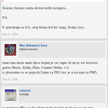
Science fiction i meta-fiction težih razmjera...
P.S.
U poređenju sa GA, ovaj forum leti ka' zmaj. Svaka čast...
Sep 17, 2005
Neo Bahamut Zero
Veteran foruma
tamo ima dosta male djece kojim je sve super ili im je sve bezveze.
gotive Maria, Zeldu, Halo, Counter Strike, i sl.
a vjerovatno ce se pojaviti Linux za PS3 (vec je u razvoju za PSP).
Sep 17, 2005
iskusni
Komšija
ja prodajem PS1 i jedno dijete traži da kupi da bi mogao da igra