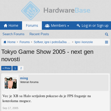
Home
Forums
Members
Log in or Sign up
Search Forums
Recent Posts
Home
Forums
Softver, igre i potrošačka elektronika
Igre i konzole
Tokyo Game Show 2005 - next gen
novosti
< Prev
1
2
ming
Veteran foruma
Vec je XB sa Halo serijalom pokazao da je FPS fraganje na
konzolama moguce.
Sep 17, 2005