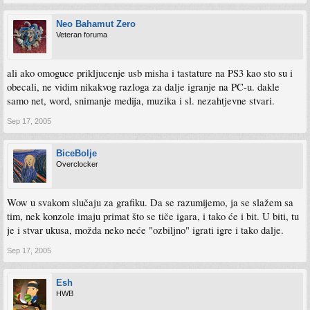
Neo Bahamut Zero
Veteran foruma
ali ako omoguce prikljucenje usb misha i tastature na PS3 kao sto su i
obecali, ne vidim nikakvog razloga za dalje igranje na PC-u. dakle
samo net, word, snimanje medija, muzika i sl. nezahtjevne stvari.
Sep 17, 2005
BiceBolje
Overclocker
Wow u svakom slučaju za grafiku. Da se razumijemo, ja se slažem sa
tim, nek konzole imaju primat što se tiče igara, i tako će i bit. U biti, tu
je i stvar ukusa, možda neko neće "ozbiljno" igrati igre i tako dalje.
Sep 17, 2005
Esh
HWB