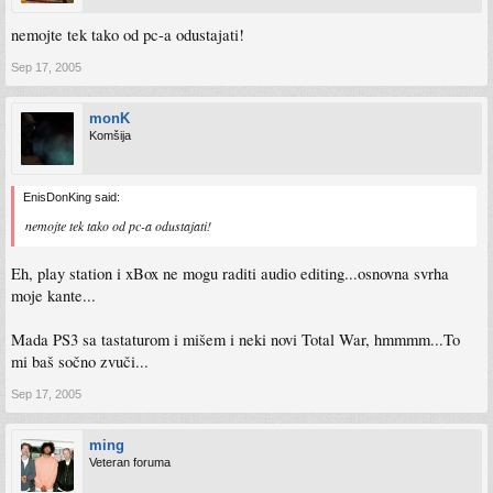
nemojte tek tako od pc-a odustajati!
Sep 17, 2005
monK
Komšija
EnisDonKing said:
nemojte tek tako od pc-a odustajati!
Eh, play station i xBox ne mogu raditi audio editing...osnovna svrha
moje kante...
Mada PS3 sa tastaturom i mišem i neki novi Total War, hmmmm...To
mi baš sočno zvuči...
Sep 17, 2005
ming
Veteran foruma