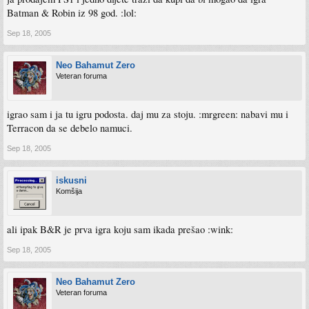
Batman & Robin iz 98 god. :lol:
Sep 18, 2005
Neo Bahamut Zero
Veteran foruma
igrao sam i ja tu igru podosta. daj mu za stoju. :mrgreen: nabavi mu i
Terracon da se debelo namuci.
Sep 18, 2005
iskusni
Komšija
ali ipak B&R je prva igra koju sam ikada prešao :wink:
Sep 18, 2005
Neo Bahamut Zero
Veteran foruma