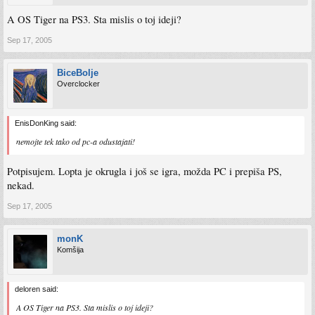
A OS Tiger na PS3. Sta mislis o toj ideji?
Sep 17, 2005
BiceBolje
Overclocker
EnisDonKing said:
nemojte tek tako od pc-a odustajati!
Potpisujem. Lopta je okrugla i još se igra, možda PC i prepiša PS,
nekad.
Sep 17, 2005
monK
Komšija
deloren said:
A OS Tiger na PS3. Sta mislis o toj ideji?