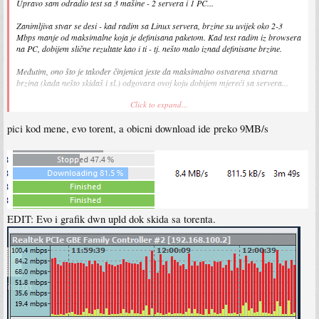
Upravo sam odradio test sa 3 mašine - 2 servera i 1 PC...
Zanimljiva stvar se desi - kad radim sa Linux servera, brzine su uvijek oko 2-3
Mbps manje od maksimalne koja je definisana paketom. Kad test radim iz browsera
na PC, dobijem slične rezultate kao i ti - tj. nešto malo iznad definisane brzine.
Međutim, ono što je također činjenica jeste da maksimalno ostvarena stvarna
brzina (kada nešto skidaš i sl.) odgovara ovoj koju dobijem mjereći sa servera...
Click to expand...
Ili je po srijedi neko varanje od strane TXTV kada se pokušava mjeriti preko
browsera (detekcija user-agenta) ili...
pici kod mene, evo torent, a obicni download ide preko 9MB/s
Morat' ću to malo istražiti.
EDIT: Evo i grafik dwn upld dok skida sa torenta.