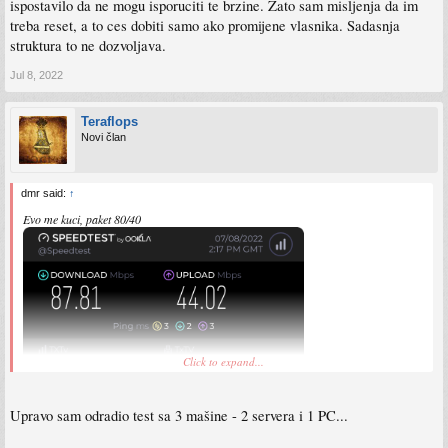
ispostavilo da ne mogu isporuciti te brzine. Zato sam misljenja da im
treba reset, a to ces dobiti samo ako promijene vlasnika. Sadasnja
struktura to ne dozvoljava.
Jul 8, 2022
Teraflops
Novi član
dmr said:
↑
Evo me kuci, paket 80/40
Click to expand...
Upravo sam odradio test sa 3 mašine - 2 servera i 1 PC...