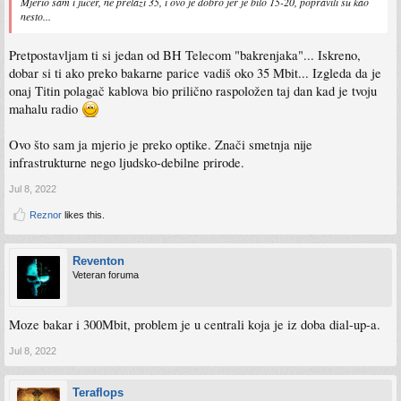
Mjerio sam i jucer, ne prelazi 35, i ovo je dobro jer je bilo 15-20, popravili su kao
nesto...
Pretpostavljam ti si jedan od BH Telecom "bakrenjaka"... Iskreno,
dobar si ti ako preko bakarne parice vadiš oko 35 Mbit... Izgleda da je
onaj Titin polagač kablova bio prilično raspoložen taj dan kad je tvoju
mahalu radio
Ovo što sam ja mjerio je preko optike. Znači smetnja nije
infrastrukturne nego ljudsko-debilne prirode.
Jul 8, 2022
Reznor
likes this.
Reventon
Veteran foruma
Moze bakar i 300Mbit, problem je u centrali koja je iz doba dial-up-a.
Jul 8, 2022
Teraflops