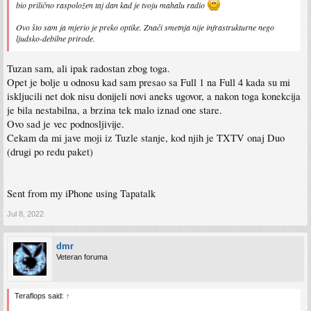
bio prilično raspoložen taj dan kad je tvoju mahalu radio
Ovo što sam ja mjerio je preko optike. Znači smetnja nije infrastrukturne nego
ljudsko-debilne prirode.
Tuzan sam, ali ipak radostan zbog toga.
Opet je bolje u odnosu kad sam presao sa Full 1 na Full 4 kada su mi
iskljucili net dok nisu donijeli novi aneks ugovor, a nakon toga konekcija
je bila nestabilna, a brzina tek malo iznad one stare.
Ovo sad je vec podnosljivije.
Cekam da mi jave moji iz Tuzle stanje, kod njih je TXTV onaj Duo
(drugi po redu paket)
Sent from my iPhone using Tapatalk
Jul 8, 2022
dmr
Veteran foruma
Teraflops said:
↑