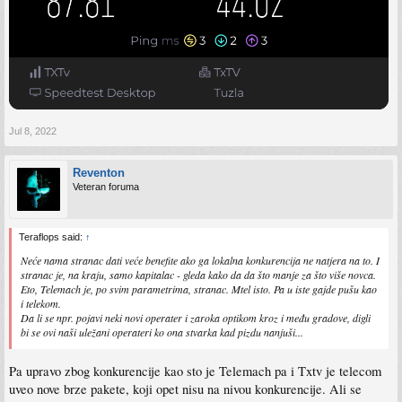
Jul 8, 2022
Reventon
Veteran foruma
Teraflops said:
↑
Neće nama stranac dati veće benefite ako ga lokalna konkurencija ne natjera na to. I
stranac je, na kraju, samo kapitalac - gleda kako da da što manje za što više novca.
Eto, Telemach je, po svim parametrima, stranac. Mtel isto. Pa u iste gajde pušu kao
i telekom.
Da li se npr. pojavi neki novi operater i zaroka optikom kroz i među gradove, digli
bi se ovi naši uležani operateri ko ona stvarka kad pizdu nanjuši...
Pa upravo zbog konkurencije kao sto je Telemach pa i Txtv je telecom
uveo nove brze pakete, koji opet nisu na nivou konkurencije. Ali se