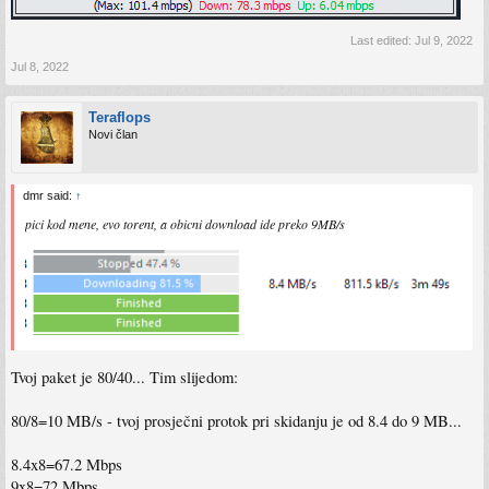
Last edited:
Jul 9, 2022
Jul 8, 2022
Teraflops
Novi član
dmr said:
↑
pici kod mene, evo torent, a obicni download ide preko 9MB/s
Tvoj paket je 80/40... Tim slijedom:
80/8=10 MB/s - tvoj prosječni protok pri skidanju je od 8.4 do 9 MB...
8.4x8=67.2 Mbps
9x8=72 Mbps