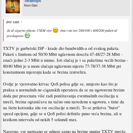
Teraflops
Novi član
dmr said:
↑
Ja al sigurno placas 15KM vise
, ima i na txtv 200/100 i 400/200 paketi al
preskupooo
TXTV je gurbetski ISP - krade dio bandwidth-a od svakog paketa.
Paketi s limitom od 50/30 Mbit uglavnom dosežu 47-48/27-28 Mbit -
znači jedno 2-3 Mbit u minus. Isti slučaj je i sa paketima većih brzina -
80/40 Mbit je u mom slučaju uglavnom mjerio 77-78/37-38 Mbit pri
konstantnom mjerenju kada se brzina iznivelira.
Ovdje je vjerovatno krivac QoS polisa gdje se, umjesto kao što je
praksa u normalnih ne-ciganskih operatera da se na ugovorenu brzinu
doda par procenata više radi poništavanja eventualnih oscilacija u
mreži, brzina ograničava na tačno onu navedenu u ugovoru, s time da
na štetu korisnika idu sve oscilacije u mreži. To se prikriva "burst"
speed opcijom, gdje se u QoS polisi definiše puno veća brzina, ali u
kratkom intervalu od nekih 5 sekundi max.
Naravno, sve napisano se odnosi samo na brzine unutar TXTV mreže.