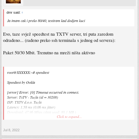
dmr said:
↑
Ja imam cak i preko 80/40, testiram kad dodjem kuci
Evo, taze svjež speedtest na TXTV server, tri puta zaredom
odrađeno... (rađeno preko ssh terminala s jednog od servera):
Paket 50/30 Mbit. Trenutno na mreži ništa aktivno
root@XXXXXX:~# speedtest
Speedtest by Ookla
[error] Error: [0] Timeout occurred in connect.
Server: TxTV - Tuzla (id = 30208)
ISP: TXTV d.o.o. Tuzla
Latency: 1.58 ms (0.06 ms jitter)
Download: 47.96 Mbps (data used: 80.1 MB )
Click to expand...
Upload: 29.31 Mbps (data used: 53.8 MB )
Packet Loss: 0.0%
Result URL:
https://www.speedtest.net/result/c/bd9e8941-7c86-4242-87a4-
Jul 8, 2022
d82909784719
root@XXXXXX:~# speedtest