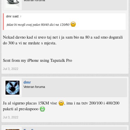
Veteran foruma
dmr said:
↑
fakat bi mogli ovaj paket 80/40 dici na 120/60
Nekad davno kad si uveo taj net i ja sam bio na 80 a sad smo dogurali
do 300 a vi ne mrdate s mjesta.
Sent from my iPhone using Tapatalk Pro
Jul 3, 2022
dmr
Veteran foruma
Ja al sigurno placas 15KM vise
, ima i na txtv 200/100 i 400/200
paketi al preskupooo
Jul 3, 2022