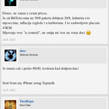
Druze, ne znam o cemu pricas.
Ja od BhTelecoma na 50/8 paketu dobijem 20/8, kuburim evo
mjesecima, inflacija izgleda i u kablovima. I to zadovoljstvo placam
43KM.
Mjerenja vrse "u centrali", ne smiju mi vise na vrata doci
Jul 8, 2022
dmr
Veteran foruma
Ja imam cak i preko 80/40, testiram kad dodjem kuci
Sent from my iPhone using Tapatalk
Jul 8, 2022
Teraflops
Novi član