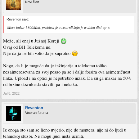
Novi član
Reventon said:
↑
Moze bakar i 300Mbit, problem je u centrali koja je iz doba dial-up-a.
Može, ali onaj u Južnoj Koreji
Ovaj od BH Telekoma ne.
Nije da ja ne bih volio da je suprotno
Nego, da li je moguće da je inžinjerija u telekomu toliko
nezainteresovana za svoj posao pa se i dalje forsira ova asimetričnost
linka. Upload i na optici je nepotrebno nizak. Da su ga makar na 50%
od brzine downloada stavili, pa i nekako.
Jul 8, 2022
Reventon
Veteran foruma
Iz onoga sto sam se licno uvjerio, nije do montera, nije ni do ljudi u
tehnickoj sluzbi. Ne mogu ljudi nista uciniti.