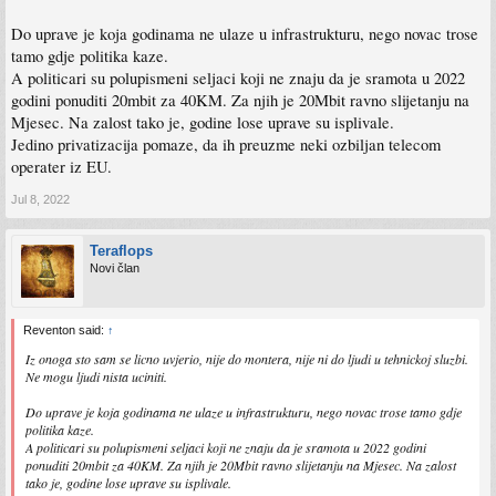
Do uprave je koja godinama ne ulaze u infrastrukturu, nego novac trose
tamo gdje politika kaze.
A politicari su polupismeni seljaci koji ne znaju da je sramota u 2022
godini ponuditi 20mbit za 40KM. Za njih je 20Mbit ravno slijetanju na
Mjesec. Na zalost tako je, godine lose uprave su isplivale.
Jedino privatizacija pomaze, da ih preuzme neki ozbiljan telecom
operater iz EU.
Jul 8, 2022
Teraflops
Novi član
Reventon said:
↑
Iz onoga sto sam se licno uvjerio, nije do montera, nije ni do ljudi u tehnickoj sluzbi.
Ne mogu ljudi nista uciniti.
Do uprave je koja godinama ne ulaze u infrastrukturu, nego novac trose tamo gdje
politika kaze.
A politicari su polupismeni seljaci koji ne znaju da je sramota u 2022 godini
ponuditi 20mbit za 40KM. Za njih je 20Mbit ravno slijetanju na Mjesec. Na zalost
tako je, godine lose uprave su isplivale.