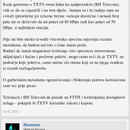
Kada govorimo o TXTV-ovom linku ka nadprovideru (BH Telecom),
vidi se da su cigančili i na tom dijelu - haman su i tu zadnja rupa na
svirali (prioritetu) jer izlazne brzine variraju drastično i nemali broj
puta mi se dešavalo da mi paket od 80 Mbps radi kao paket od 50
Mbps, u najboljem slučaju.
Nije mi bilo mrsko izvoditi višestruka opsežna mjerenja raznim
metodama, da budem načisto s čime imam posla.
Budući da imam mogućnost testiranja više operatera istovremeno,
uključujući i kućne i poslovne pakete, mogu samo reći da je TXTV, na
području koje pokriva, samo nužno zlo onima koji su na njega osuđeni,
iz raznih razloga/potreba.
O gurbetskim metodama ograničavanja i blokiranja portova korisnicima
sam već prije pisao.
Telemach i BH Telecom da porade na FTTH i teritorijalnoj dostupnosti
usluga - pokupili bi TXTV korisnike šakom i kapom.
Jul 8, 2022
Reventon
Veteran foruma