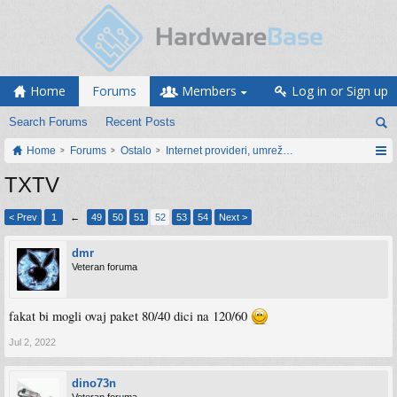
Home
Forums
Members
Log in or Sign up
Search Forums
Recent Posts
Home
Forums
Ostalo
Internet provideri, umrežavanje i web servisi
TXTV
< Prev
1
←
49
50
51
52
53
54
Next >
dmr
Veteran foruma
fakat bi mogli ovaj paket 80/40 dici na 120/60
Jul 2, 2022
dino73n