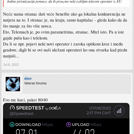
Jedino privatizacija pomaze, da ih preuzme neki ozbiljan telecom operater iz EU.
Neće nama stranac dati veće benefite ako ga lokalna konkurencija ne
natjera na to. I stranac je, na kraju, samo kapitalac - gleda kako da da
što manje za što više novca.
Eto, Telemach je, po svim parametrima, stranac. Mtel isto. Pa u iste
gajde pušu kao i telekom.
Da li se npr. pojavi neki novi operater i zaroka optikom kroz i među
gradove, digli bi se ovi naši uležani operateri ko ona stvarka kad pizdu
nanjuši...
Jul 8, 2022
dmr
Veteran foruma
Evo me kuci, paket 80/40