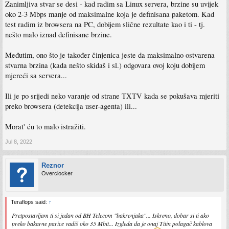
Zanimljiva stvar se desi - kad radim sa Linux servera, brzine su uvijek
oko 2-3 Mbps manje od maksimalne koja je definisana paketom. Kad
test radim iz browsera na PC, dobijem slične rezultate kao i ti - tj.
nešto malo iznad definisane brzine.
Međutim, ono što je također činjenica jeste da maksimalno ostvarena
stvarna brzina (kada nešto skidaš i sl.) odgovara ovoj koju dobijem
mjereći sa servera...
Ili je po srijedi neko varanje od strane TXTV kada se pokušava mjeriti
preko browsera (detekcija user-agenta) ili...
Morat' ću to malo istražiti.
Jul 8, 2022
Reznor
Overclocker
Teraflops said:
↑
Pretpostavljam ti si jedan od BH Telecom "bakrenjaka"... Iskreno, dobar si ti ako
preko bakarne parice vadiš oko 35 Mbit... Izgleda da je onaj Titin polagač kablova