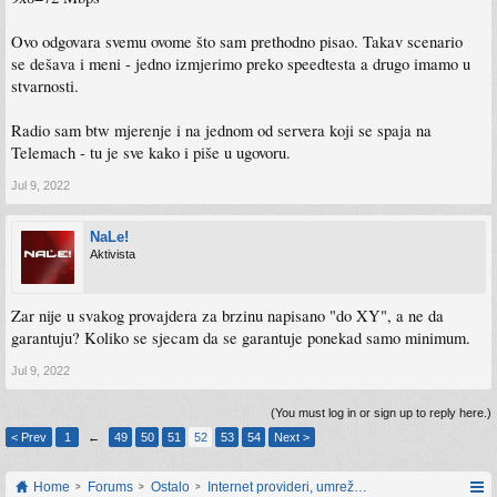
Ovo odgovara svemu ovome što sam prethodno pisao. Takav scenario
se dešava i meni - jedno izmjerimo preko speedtesta a drugo imamo u
stvarnosti.
Radio sam btw mjerenje i na jednom od servera koji se spaja na
Telemach - tu je sve kako i piše u ugovoru.
Jul 9, 2022
NaLe!
Aktivista
Zar nije u svakog provajdera za brzinu napisano "do XY", a ne da
garantuju? Koliko se sjecam da se garantuje ponekad samo minimum.
Jul 9, 2022
(You must log in or sign up to reply here.)
< Prev
1
←
49
50
51
52
53
54
Next >
Home
Forums
Ostalo
Internet provideri, umrežavanje i web servisi