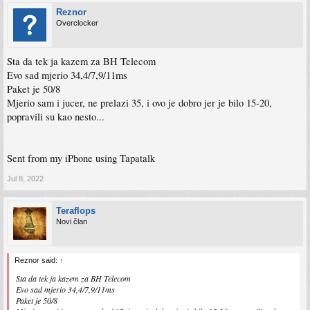
Reznor
Speedtest by Ookla
Overclocker
[error] Error: [0] Timeout occurred in connect.
Server: TxTV - Tuzla (id = 30208)
Sta da tek ja kazem za BH Telecom
ISP: TXTV d.o.o. Tuzla
Latency: 1.61 ms (0.09 ms jitter)
Evo sad mjerio 34,4/7,9/11ms
Download: 47.77 Mbps (data used: 81.4 MB )
Paket je 50/8
Upload: 29.33 Mbps (data used: 53.7 MB )
Mjerio sam i jucer, ne prelazi 35, i ovo je dobro jer je bilo 15-20,
Packet Loss: 0.0%
popravili su kao nesto...
Result URL:
https://www.speedtest.net/result/c/242ed465-d2cd-4f47-a3de-
e84c1e5c3329
root@KAR01SRV03:~# speedtest
Sent from my iPhone using Tapatalk
Speedtest by Ookla
Jul 8, 2022
[error] Error: [0] Timeout occurred in connect.
Server: TxTV - Tuzla (id = 30208)
ISP: TXTV d.o.o. Tuzla
Teraflops
Latency: 1.59 ms (0.54 ms jitter)
Novi član
Download: 48.15 Mbps (data used: 82.3 MB )
Upload: 29.54 Mbps (data used: 53.4 MB )
Packet Loss: 0.0%
Result URL:
https://www.speedtest.net/result/c/b4425908-b974-423b-b337-
Reznor said:
↑
251d14c01bbe
Sta da tek ja kazem za BH Telecom
Evo sad mjerio 34,4/7,9/11ms
Paket je 50/8