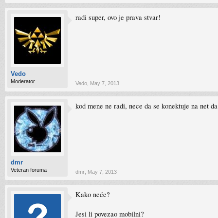
radi super, ovo je prava stvar!
Vedo
Moderator
Vedo
,
May 7, 2013
kod mene ne radi, nece da se konektuje na net da 
dmr
Veteran foruma
dmr
,
May 7, 2013
Kako neće?
Jesi li povezao mobilni?