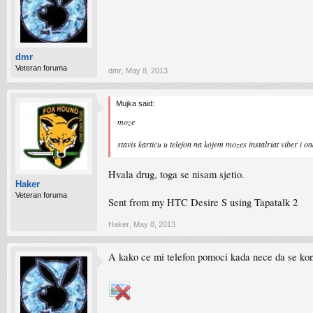
dmr
Veteran foruma
dmr
,
May 8, 2013
Mujka said:
moze
stavis karticu u telefon na kojem mozes instalriat viber i o
Hvala drug, toga se nisam sjetio.
Haker
Veteran foruma
Sent from my HTC Desire S using Tapatalk 2
Haker
,
May 8, 2013
A kako ce mi telefon pomoci kada nece da se kon