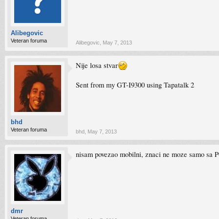
Alibegovic
Veteran foruma
Alibegovic
,
May 7, 2013
Nije losa stvar
Sent from my GT-I9300 using Tapatalk 2
bhd
Veteran foruma
bhd
,
May 7, 2013
nisam povezao mobilni, znaci ne moze samo sa 
dmr
Veteran foruma