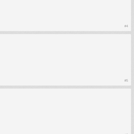
#4
#5