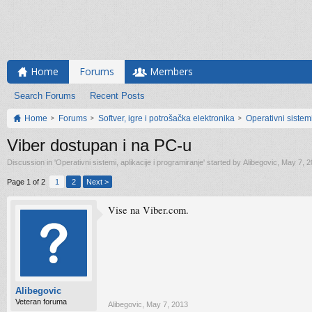
Home
Forums
Members
Search Forums
Recent Posts
Home
Forums
Softver, igre i potrošačka elektronika
Operativni sistemi
Viber dostupan i na PC-u
Discussion in '
Operativni sistemi, aplikacije i programiranje
' started by
Alibegovic
,
May 7, 2
Page 1 of 2
1
2
Next >
Vise na Viber.com.
Alibegovic
Veteran foruma
Alibegovic
,
May 7, 2013