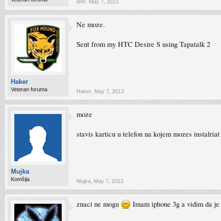
dmr
,
May 7, 2013
Ne moze.
Sent from my HTC Desire S using Tapatalk 2
Haker
Veteran foruma
Haker
,
May 7, 2013
moze
stavis karticu u telefon na kojem mozes instalriat 
Mujka
Komšija
Mujka
,
May 7, 2013
znaci ne mogu
Imam iphone 3g a vidim da je 