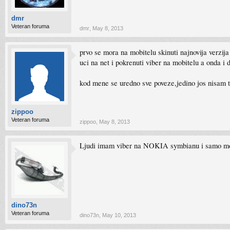
dmr
Veteran foruma
dmr
,
May 8, 2013
prvo se mora na mobitelu skinuti najnovija verzija 
uci na net i pokrenuti viber na mobitelu a onda i 
kod mene se uredno sve poveze,jedino jos nisam t
zippoo
Veteran foruma
zippoo
,
May 8, 2013
Ljudi imam viber na NOKIA symbianu i samo mogu 
dino73n
Veteran foruma
dino73n
,
May 10, 2013