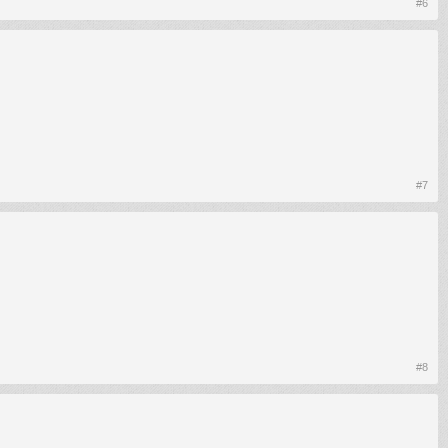
#6
#7
#8