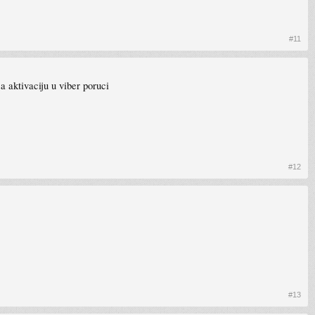
#11
a aktivaciju u viber poruci
#12
#13