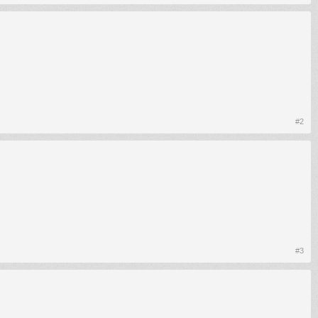
#2
#3