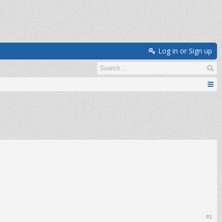
Log in or Sign up
#1