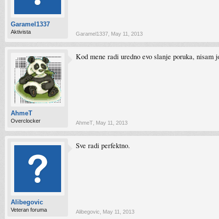
Garamel1337
Aktivista
Garamel1337
,
May 11, 2013
Kod mene radi uredno evo slanje poruka, nisam jo
AhmeT
Overclocker
AhmeT
,
May 11, 2013
Sve radi perfektno.
Alibegovic
Veteran foruma
Alibegovic
,
May 11, 2013