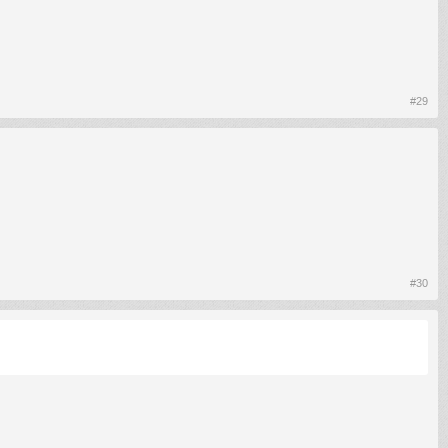
#29
#30