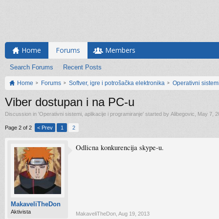
Home
Forums
Members
Search Forums
Recent Posts
Home
Forums
Softver, igre i potrošačka elektronika
Operativni sistemi
Viber dostupan i na PC-u
Discussion in '
Operativni sistemi, aplikacije i programiranje
' started by
Alibegovic
,
May 7, 2
Page 2 of 2
< Prev
1
2
Odlicna konkurencija skype-u.
MakaveliTheDon
Aktivista
MakaveliTheDon
,
Aug 19, 2013