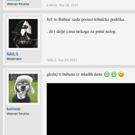
Veteran foruma
kolinsb
,
Sep 29, 2017
Jel' to Buban' sada postao tehnička podrška..
..ili i dalje cima nekoga za putni nalog.
NAILS
Moderator
NAILS
,
Sep 29, 2017
gledaj ti bubana iz mlađih dana
kolinsb
Veteran foruma