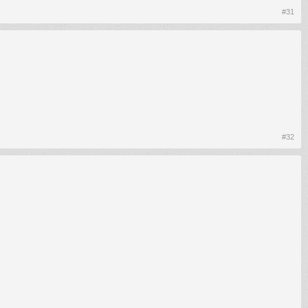
#31
#32