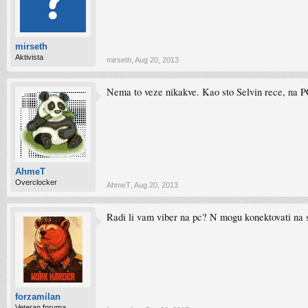
mirseth
Aktivista
mirseth
,
Aug 20, 2013
Nema to veze nikakve. Kao sto Selvin rece, na PC
AhmeT
Overclocker
AhmeT
,
Aug 20, 2013
Radi li vam viber na pc? N mogu konektovati na 
forzamilan
Veteran foruma