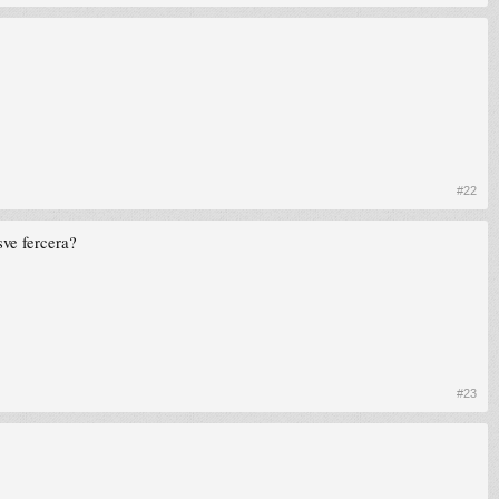
#22
sve fercera?
#23