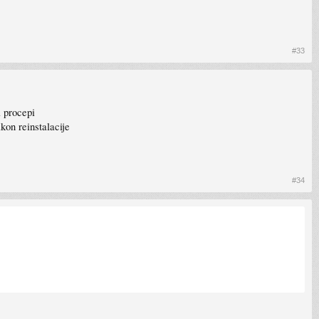
#33
a procepi
akon reinstalacije
#34