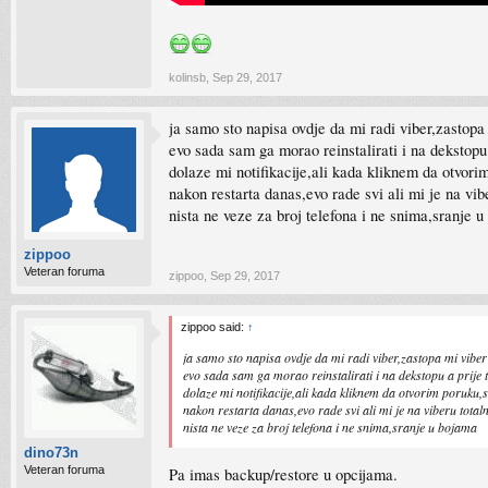
kolinsb
,
Sep 29, 2017
ja samo sto napisa ovdje da mi radi viber,zastop
evo sada sam ga morao reinstalirati i na dekstopu
dolaze mi notifikacije,ali kada kliknem da otvorim
nakon restarta danas,evo rade svi ali mi je na vibe
nista ne veze za broj telefona i ne snima,sranje 
zippoo
Veteran foruma
zippoo
,
Sep 29, 2017
zippoo said:
↑
ja samo sto napisa ovdje da mi radi viber,zastopa mi vibe
evo sada sam ga morao reinstalirati i na dekstopu a prije
dolaze mi notifikacije,ali kada kliknem da otvorim poruku,s
nakon restarta danas,evo rade svi ali mi je na viberu totaln
nista ne veze za broj telefona i ne snima,sranje u bojama
dino73n
Veteran foruma
Pa imas backup/restore u opcijama.