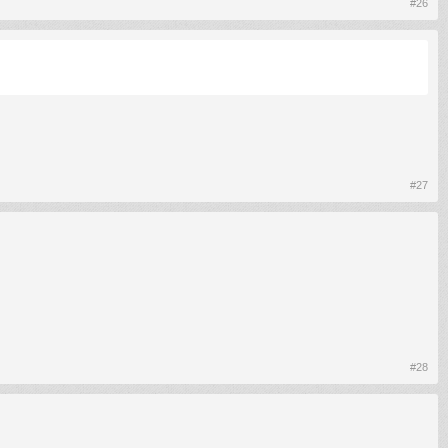
#26
#27
#28