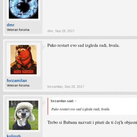
dmr
Veteran foruma
dmr
,
Sep 28, 2017
Puko restart evo sad izgleda radi, hvala.
forzamilan
Veteran foruma
forzamilan
,
Sep 28, 2017
forzamilan said:
↑
Puko restart evo sad izgleda radi, hvala.
Trebo si Bubana nazvati i pitati da ti čoj'k objas
kolinsb