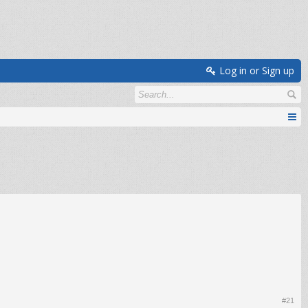
Log in or Sign up
#21