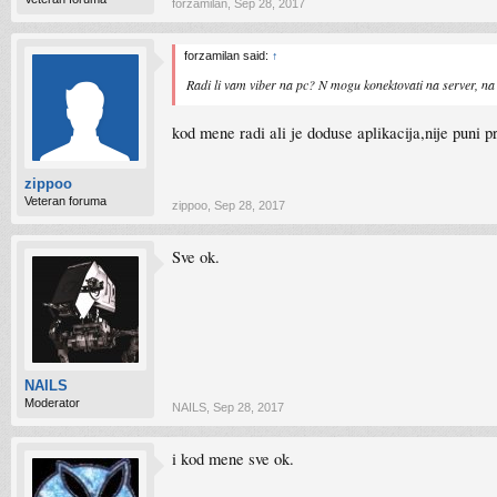
forzamilan
,
Sep 28, 2017
forzamilan said:
↑
Radi li vam viber na pc? N mogu konektovati na server, n
kod mene radi ali je doduse aplikacija,nije puni 
zippoo
Veteran foruma
zippoo
,
Sep 28, 2017
Sve ok.
NAILS
Moderator
NAILS
,
Sep 28, 2017
i kod mene sve ok.