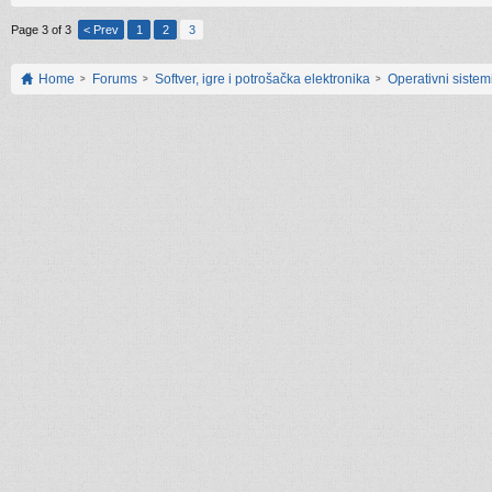
Page 3 of 3
< Prev
1
2
3
Home
Forums
Softver, igre i potrošačka elektronika
Operativni sistemi