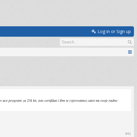
Log in or Sign up
v ace program za 25k kn, isto certifikat i ibm te (vjerovatno) stavi na svoje radno
#41