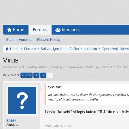
Home
Forums
Members
Search Forums
Recent Posts
Home
Forums
Softver, igre i potrošačka elektronika
Operativni sistemi
Virus
Discussion in '
Operativni sistemi, aplikacije i programiranje
' started by
Spider
,
Oct 23, 200
Page 3 of 3
< Prev
1
2
3
syss said:
da, tako nešto... oni su dokaz da si ti sposoban i ovlašten 
mjesto, al je zato lova stvarno velika.
I onda "ko sebi" sklopis kakvu PILU da reze balv
abasi
Aktivista
abasi
,
Nov 1, 2003