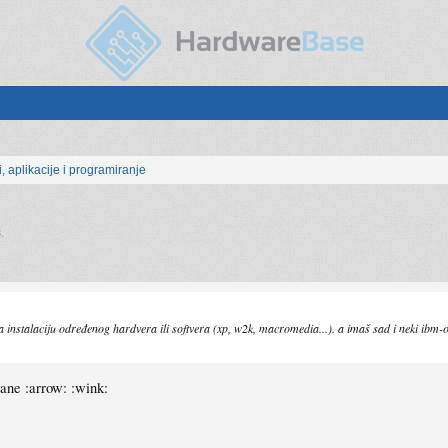
, aplikacije i programiranje
3
.
za instalaciju određenog hardvera ili softvera (xp, w2k, macromedia...). a imaš sad i neki ibm-o
ane :arrow: :wink: