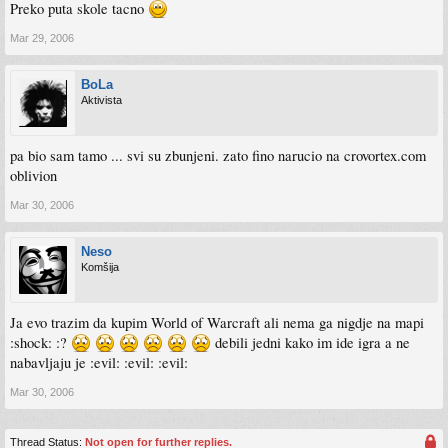
Preko puta skole tacno
Mar 29, 2006
BoLa
Aktivista
pa bio sam tamo ... svi su zbunjeni. zato fino narucio na crovortex.com
oblivion
Mar 30, 2006
Neso
Komšija
Ja evo trazim da kupim World of Warcraft ali nema ga nigdje na mapi
:shock: :?
debili jedni kako im ide igra a ne
nabavljaju je :evil: :evil: :evil:
Mar 30, 2006
Thread Status:
Not open for further replies.