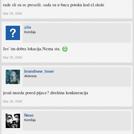
rade sli su se preseili. sada su u buca potoku kod el.skole
Mar 29, 2006
zilo
Komšija
Jes' im dobra lokacija.Nema sta.
Mar 29, 2006
brandnew_loser
Aktivista
jesul mozda pored pijace? direktna konkurencija
Mar 29, 2006
Neso
Komšija