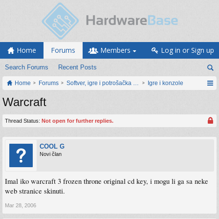
Home
Forums
Members
Log in or Sign up
Search Forums
Recent Posts
Home
Forums
Softver, igre i potrošačka elektronika
Igre i konzole
Warcraft
Thread Status:
Not open for further replies.
COOL G
Novi član
Imal iko warcraft 3 frozen throne original cd key, i mogu li ga sa neke
web stranice skinuti.
Mar 28, 2006