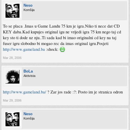
Neso
Komšija
To se placa .Imas u Game Landu 75 km je igra.Niko ti nece dat CD
KEY daba.Kad kupujes original igu ne vrijedi igra 75 km nego taj cd
key sto ti dode uz nju..Ti sada kad bi imao originalni cd key na taj
fuser igru slobodno bi mogao rec da imas original igru.Posjeti
http://www.gameland.ba
:shock:
Mar 28, 2006
BoLa
Aktivista
http://www.gameland.ba/
? Zar jos rade :?: Posto im je stranica odron
Mar 29, 2006
Neso
Komšija