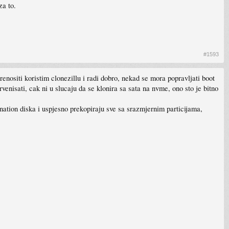
za to.
#1593
ositi koristim clonezillu i radi dobro, nekad se mora popravljati boot
rvenisati, cak ni u slucaju da se klonira sa sata na nvme, ono sto je bitno
ination diska i uspjesno prekopiraju sve sa srazmjernim particijama,