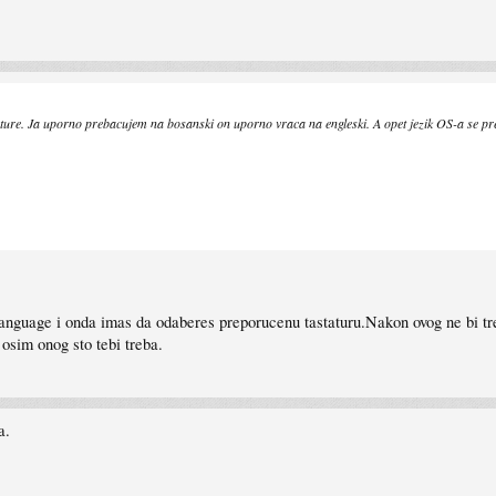
ature. Ja uporno prebacujem na bosanski on uporno vraca na engleski. A opet jezik OS-a se pr
 language i onda imas da odaberes preporucenu tastaturu.Nakon ovog ne bi t
osim onog sto tebi treba.
a.