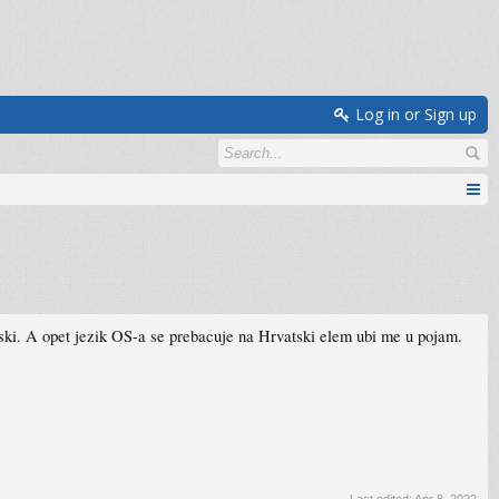
Log in or Sign up
ski. A opet jezik OS-a se prebacuje na Hrvatski elem ubi me u pojam.