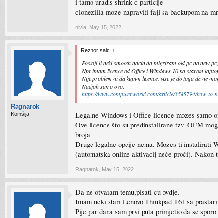
i tamo uradis shrink c particije
clonezilla moze napraviti fajl sa backupom na mr
nivla
,
May 15, 2022
Reznor said:
↑
Postoji li neki
smooth
nacin da migriram old pc na new pc
Npr imam licence od Office i Windows 10 na starom laptop
Nije problem ni da kupim licence, vise je do toga da ne m
Nadjoh samo ovo:
https://www.computerworld.com/article/3585794/how-to-
Ragnarok
Legalne Windows i Office licence mozes samo onda
Komšija
Ove licence što su predinstalirane tzv. OEM mogu
broja.
Druge legalne opcije nema. Mozes ti instalirati W
(automatska online aktivacij neće proći). Nakon t
Ragnarok
,
May 15, 2022
Da ne otvaram temu,pisati cu ovdje.
Imam neki stari Lenovo Thinkpad T61 sa prastar
Pije par dana sam prvi puta primjetio da se sporo