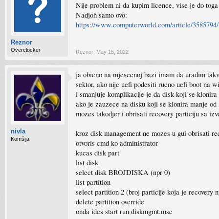
Nije problem ni da kupim licence, vise je do tog
Nadjoh samo ovo:
https://www.computerworld.com/article/3585794
Reznor
Overclocker
Reznor
,
May 15, 2022
ja obicno na mjesecnoj bazi imam da uradim takve
sektor, ako nije uefi podesiti rucno uefi boot na 
i smanjuje komplikacije je da disk koji se klonira
ako je zauzece na disku koji se klonira manje od 
mozes takodjer i obrisati recovery particiju sa iz
nivla
kroz disk management ne mozes u gui obrisati reco
Komšija
otvoris cmd ko administrator
kucas disk part
list disk
select disk BROJDISKA (npr 0)
list partition
select partition 2 (broj particije koja je recovery n
delete partition override
onda ides start run diskmgmt.msc