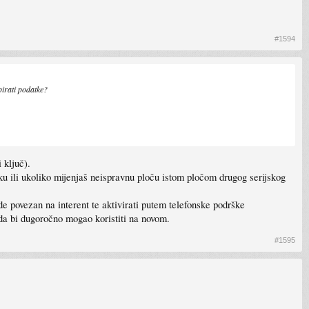
#1594
pirati podatke?
 ključ).
u ili ukoliko mijenjaš neispravnu ploču istom pločom drugog serijskog
e povezan na interent te aktivirati putem telefonske podrške
 da bi dugoročno mogao koristiti na novom.
#1595