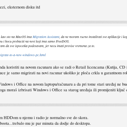
ezi, eksternom disku itd
, kao sto na MacOS ima
Migration Assistant
, da ne moram rucno instalirati sve aplikacije i ko
u i hocu prebaciti na novi koji ima samo FreeDOS.
oram da sve ispocetka podesavam, jer necu imati previse vremena za to.
migrate-to-a-new-windows-pc.html
 koristiti na novom racunaru ako se radi o Retail licencama (Kutija, CD i
ce je samo migrirati na novi racunar ukoliko je ploča crkla u garantnom rok
indows i Office na novom laptopu/računaru a da pri tome stari uređaj ne bud
oga moraš izbrisati Windows i Office sa starog uređaja ili promijeniti ključ
im HDDom u njemu i radio je normalno sve do skora.
 boota...trebalo mu je par minuta da dodje do desktopa.