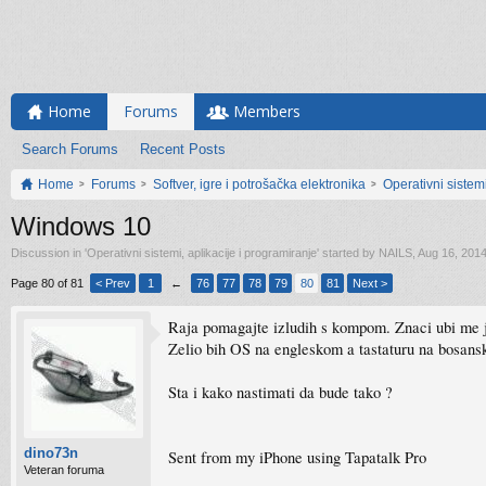
Home
Forums
Members
Search Forums
Recent Posts
Home
Forums
Softver, igre i potrošačka elektronika
Operativni sistemi
Windows 10
Discussion in '
Operativni sistemi, aplikacije i programiranje
' started by
NAILS
,
Aug 16, 201
Page 80 of 81
< Prev
1
←
76
77
78
79
80
81
Next >
Raja pomagajte izludih s kompom. Znaci ubi me j
Zelio bih OS na engleskom a tastaturu na bosans
Sta i kako nastimati da bude tako ?
dino73n
Sent from my iPhone using Tapatalk Pro
Veteran foruma