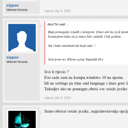
zippoo
Veteran foruma
zippoo
,
Apr 9, 2022
dino73n said:
↑
Raja pomagajte izludih s kompom. Znaci ubi me jezik tast
bosanskom kako mi je inace bilo zadnjih 15ak godina.
Sta i kako nastimati da bude tako ?
zippoo
Sent from my iPhone using Tapatalk Pro
Veteran foruma
Jesi li rijesio ?
Evo sada sam na kompu,windows 10 na njemu.
Idi na settings pa time and language i imas gore
Takodjer ako ne pomogne,obrisi sve ostale jezike 
zippoo
,
Apr 9, 2022
Samo obrisat ostale jezike, najjednostavnija opcij