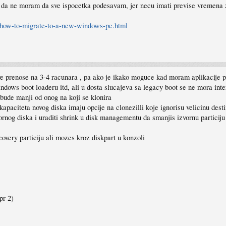
a da ne moram da sve ispocetka podesavam, jer necu imati previse vremena 
/how-to-migrate-to-a-new-windows-pc.html
 prenose na 3-4 racunara , pa ako je ikako moguce kad moram aplikacije pren
windows boot loaderu itd, ali u dosta slucajeva sa legacy boot se ne mora inte
 bude manji od onog na koji se klonira
kapaciteta novog diska imaju opcije na clonezilli koje ignorisu velicinu dest
vornog diska i uraditi shrink u disk managementu da smanjis izvornu particiju
very particiju ali mozes kroz diskpart u konzoli
pr 2)