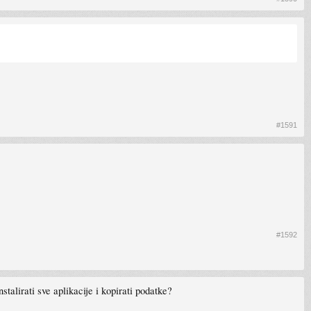
#1591
#1592
stalirati sve aplikacije i kopirati podatke?