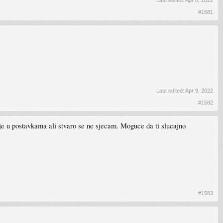
Last edited:
Apr 8, 2022
#1581
Last edited:
Apr 9, 2022
#1582
gdje u postavkama ali stvaro se ne sjecam. Moguce da ti slucajno
#1583