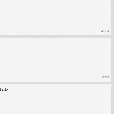
#1584
#1585
jesio.