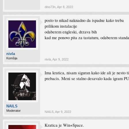
dino73n
,
Apr 8, 2022
posto to nikad naknadno da ispadne kako treba
prilikom instalacije
odaberem engleski, drzava bih
kad me ponovo pita za tastaturu, odaberem standa
nivla
Komšija
nivla
,
Apr 9, 2022
Ima kratica, nisam siguran kako ide ali je nesto t
prebacis. Meni se stalno desavalo kada igram P
NAILS
Moderator
NAILS
,
Apr 9, 2022
Kratica je Win+Space.