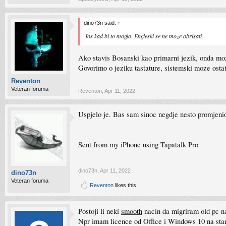
dino73n said:
↑
Jos kad bi to moglo. Engleski se ne moze obrisati.
Ako stavis Bosanski kao primarni jezik, onda moz
Govorimo o jeziku tastature, sistemski moze osta
Reventon
Veteran foruma
Reventon
,
Apr 11, 2022
Uspjelo je. Bas sam sinoc negdje nesto promjenio
Sent from my iPhone using Tapatalk Pro
dino73n
,
Apr 11, 2022
dino73n
Veteran foruma
Reventon
likes this.
Postoji li neki
smooth
nacin da migriram old pc 
Npr imam licence od Office i Windows 10 na star