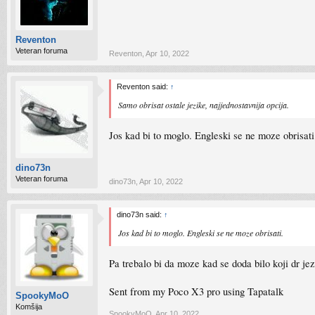
Reventon
Veteran foruma
Reventon
,
Apr 10, 2022
Reventon said:
↑
Samo obrisat ostale jezike, najjednostavnija opcija.
Jos kad bi to moglo. Engleski se ne moze obrisati
dino73n
Veteran foruma
dino73n
,
Apr 10, 2022
dino73n said:
↑
Jos kad bi to moglo. Engleski se ne moze obrisati.
Pa trebalo bi da moze kad se doda bilo koji dr jez
Sent from my Poco X3 pro using Tapatalk
SpookyMoO
Komšija
SpookyMoO
,
Apr 10, 2022