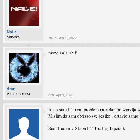
NaLe!
Aktivista
NaLe!
,
Apr 9, 2022
moze i alt+shift
dmr
Veteran foruma
dmr
,
Apr 9, 2022
Imao sam i ja ovaj problem na nekoj od werzija w
Mislim da sam obrisao sve jezike i ostavio samo
Sent from my Xiaomi 11T using Tapatalk