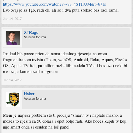
https://www.youtube.com/watch?v=-v8_4STl1UM&t=671s
Evo ovaj je sa 1gb, radi ok, ali se i dva puta srokao baš radi rama.
Jan 14, 2017
XTRage
Veteran foruma
Jos kad bih poceo pricu da nema idealnog rjesenja na ovom
fragmentiranom trzistu (Tizen, webOS, Android, Roku, Aquos, Firefox
OS, Apple TV itd., pa milion razlicitih modela TV-a i box-ova) neki bi
me ovdje kamenovali :mrgreen:
Jan 14, 2017
Haker
Veteran foruma
Meni je najveći problem što ti prodaju "smart" tv i naplate masno, a
možeš to riješiti sa 50 dolara i opet bolje radi. Ako hoćeš kupiti tv koji
nije smart onda si osuđen na loš panel.