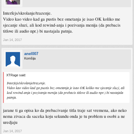
Interfejs/skrolanje/trazenje.
Video kao video kad ga pustis bez ometanja je isao OK koliko me
sjecanje sluzi, ali kod rewind-anja i pozivanja menija (da prebacis
titlove ili audio npr.) bi nastajala patnja.
Jan 14, 2017
anel007
Komšija
XTRage said:
Interfejs/skrolanje/trazenje.
Video kao video kad ga pustis bez ometanja je isao OK koliko me sjecanje sluzi, ali
kod rewind-anja i pozivanja menija (da prebacis titlove ili audio npr.) bi nastajala
patnja.
jarane ti ga opisa ko da prebacivanje titla traje sat vremena, ako neko
nema zivaca da saceka koju sekundu onda je tu problem u osobi a ne
uredjaju
Jan 14, 2017