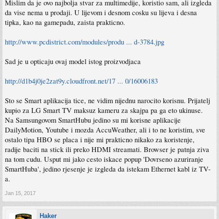
Mislim da je ovo najbolja stvar za multimedije, koristio sam, ali izgleda
da vise nema u prodaji. U lijevom i desnom cosku su lijeva i desna
tipka, kao na gamepadu, zaista prakticno.
http://www.pcdistrict.com/modules/produ ... d-3784.jpg
Sad je u opticaju ovaj model istog proizvodjaca
http://d1b4j0je2zat9y.cloudfront.net/17 ... 0/16006183
Sto se Smart aplikacija tice, ne vidim nijednu narocito korisnu. Prijatelj
kupio za LG Smart TV maksuz kameru za skajpa pa ga eto ukinuse.
Na Samsungovom SmartHubu jedino su mi korisne aplikacije
DailyMotion, Youtube i mozda AccuWeather, ali i to ne koristim, sve
ostalo tipa HBO se placa i nije mi prakticno nikako za koristenje,
radije baciti na stick ili preko HDMI streamati. Browser je patnja ziva
na tom cudu. Usput mi jako cesto iskace popup 'Dovrseno azuriranje
SmartHuba', jedino rjesenje je izgleda da istekam Ethernet kabl iz TV-
a.
Jan 15, 2017
Haker