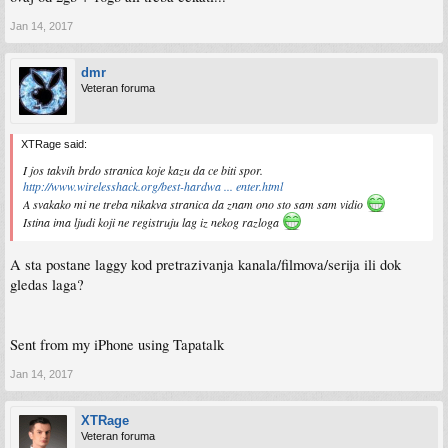
Jan 14, 2017
dmr
Veteran foruma
XTRage said:
I jos takvih brdo stranica koje kazu da ce biti spor.
http://www.wirelesshack.org/best-hardwa ... enter.html
A svakako mi ne treba nikakva stranica da znam ono sto sam sam vidio
Istina ima ljudi koji ne registruju lag iz nekog razloga
A sta postane laggy kod pretrazivanja kanala/filmova/serija ili dok
gledas laga?
Sent from my iPhone using Tapatalk
Jan 14, 2017
XTRage
Veteran foruma