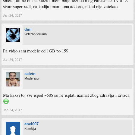
smeta, ali ne bih se složio, meni bolje leži od mog Panasonic TV a. A
stvar super radi, na kodiju imam tonu addona, nikad nije zatekao.
Jan 24, 2017
dmr
Veteran foruma
Pa vidjo sam modele od 1GB po 15$
Jan 24, 2017
selvin
Moderator
Ma kakvi to, sve ispod ~50$ se ne isplati uzimat zbog zdravlja i zivaca
Jan 24, 2017
anel007
Komšija