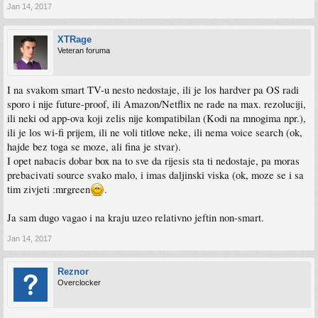
Jan 14, 2017
XTRage
Veteran foruma
I na svakom smart TV-u nesto nedostaje, ili je los hardver pa OS radi
sporo i nije future-proof, ili Amazon/Netflix ne rade na max. rezoluciji,
ili neki od app-ova koji zelis nije kompatibilan (Kodi na mnogima npr.),
ili je los wi-fi prijem, ili ne voli titlove neke, ili nema voice search (ok,
hajde bez toga se moze, ali fina je stvar).
I opet nabacis dobar box na to sve da rijesis sta ti nedostaje, pa moras
prebacivati source svako malo, i imas daljinski viska (ok, moze se i sa
tim zivjeti :mrgreen
.
Ja sam dugo vagao i na kraju uzeo relativno jeftin non-smart.
Jan 14, 2017
Reznor
Overclocker