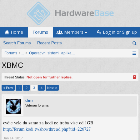
Home
Forums
Members
Log in or Sign up
Search Forums
Recent Posts
Forums
...
Operativni sistemi, aplikacije i programiranje
XBMC
Thread Status:
Not open for further replies.
< Prev
1
2
3
4
Next >
dmr
Veteran foruma
ovdje vele da samo za kodi ne treba vise od 1GB
http://forum.kodi.tv/showthread.php?tid=226727
Jan 14, 2017