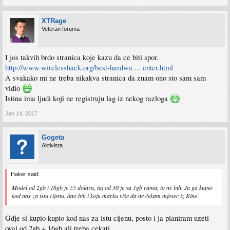
XTRage
Veteran foruma
I jos takvih brdo stranica koje kazu da ce biti spor.
http://www.wirelesshack.org/best-hardwa ... enter.html
A svakako mi ne treba nikakva stranica da znam ono sto sam sam
vidio
Istina ima ljudi koji ne registruju lag iz nekog razloga
Jan 14, 2017
Gogeta
Aktivista
Haker said:
Model od 2gb i 16gb je 55 dolara, taj od 30 je sa 1gb rama, to ne bih. Ja ga kupio
kod nas za istu cijenu, dao bih i koju marku više da ne čekam mjesec iz Kine.
Gdje si kupio kupio kod nas za istu cijenu, posto i ja planiram uzeti
ovaj od 2gb + 16gb ali treba cekati...