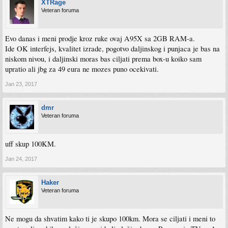
XTRage
Veteran foruma
Evo danas i meni prodje kroz ruke ovaj A95X sa 2GB RAM-a.
Ide OK interfejs, kvalitet izrade, pogotvo daljinskog i punjaca je bas na
niskom nivou, i daljinski moras bas ciljati prema box-u koiko sam
upratio ali jbg za 49 eura ne mozes puno ocekivati.
Jan 23, 2017
dmr
Veteran foruma
uff skup 100KM.
Jan 24, 2017
Haker
Veteran foruma
Ne mogu da shvatim kako ti je skupo 100km. Mora se ciljati i meni to