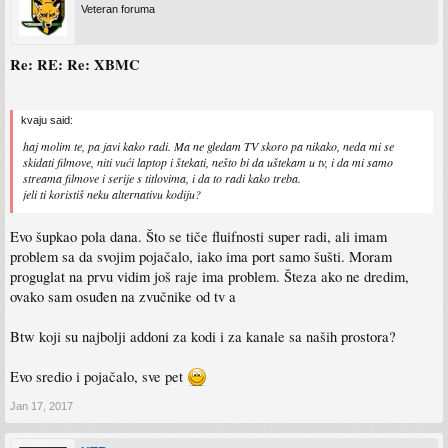
Veteran foruma
Re: RE: Re: XBMC
kvaju said:
haj molim te, pa javi kako radi. Ma ne gledam TV skoro pa nikako, neda mi se
skidati filmove, niti vući laptop i štekati, nešto bi da uštekam u tv, i da mi samo
streama filmove i serije s titlovima, i da to radi kako treba.
jeli ti koristiš neku alternativu kodiju?
Evo šupkao pola dana. Što se tiče fluifnosti super radi, ali imam
problem sa da svojim pojačalo, iako ima port samo šušti. Moram
proguglat na prvu vidim još raje ima problem. Šteza ako ne dredim,
ovako sam osuđen na zvučnike od tv a
Btw koji su najbolji addoni za kodi i za kanale sa naših prostora?
Evo sredio i pojačalo, sve pet
Jan 17, 2017