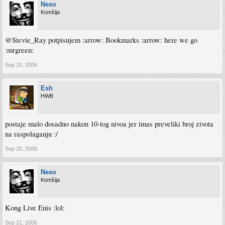
Neso
Komšija
@Stevie_Ray potpisujem :arrow: Bookmarks :arrow: here we go
:mrgreen:
Sep 20, 2006
Esh
HWB
postaje malo dosadno nakon 10-tog nivoa jer imas preveliki broj zivota
na raspolaganju :/
Sep 20, 2006
Neso
Komšija
Kong Live Enis :lol:
Sep 21, 2006