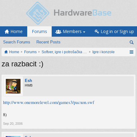
Home
Forums
Members
Log in or Sign up
Search Forums
Recent Posts
Home
Forums
Softver, igre i potrošačka elektronika
Igre i konzole
za razbacit :)
Esh
HWB
http://www.onemorelevel.com/games3/pacxon.swf
8)
Sep 20, 2006