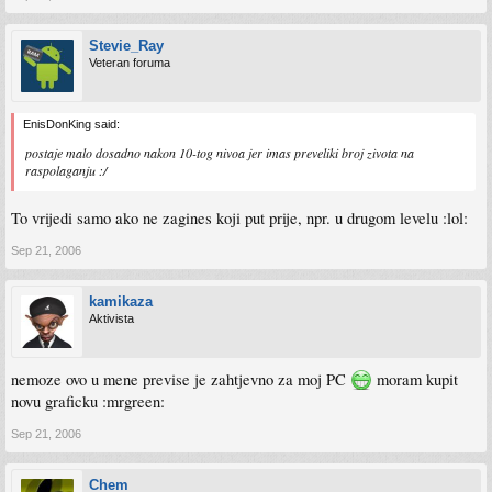
Stevie_Ray
Veteran foruma
EnisDonKing said:
postaje malo dosadno nakon 10-tog nivoa jer imas preveliki broj zivota na
raspolaganju :/
To vrijedi samo ako ne zagines koji put prije, npr. u drugom levelu :lol:
Sep 21, 2006
kamikaza
Aktivista
nemoze ovo u mene previse je zahtjevno za moj PC
moram kupit
novu graficku :mrgreen:
Sep 21, 2006
Chem