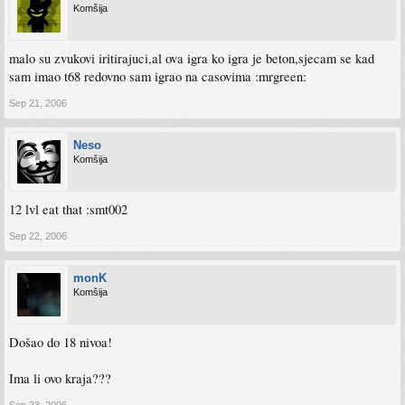
Komšija
malo su zvukovi iritirajuci,al ova igra ko igra je beton,sjecam se kad
sam imao t68 redovno sam igrao na casovima :mrgreen:
Sep 21, 2006
Neso
Komšija
12 lvl eat that :smt002
Sep 22, 2006
monK
Komšija
Došao do 18 nivoa!
Ima li ovo kraja???
Sep 23, 2006