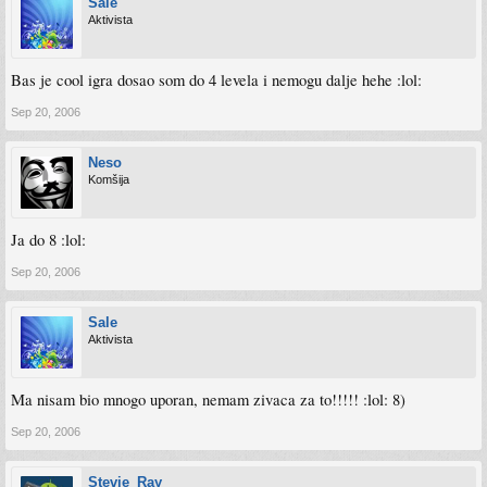
Sale
Aktivista
Bas je cool igra dosao som do 4 levela i nemogu dalje hehe :lol:
Sep 20, 2006
Neso
Komšija
Ja do 8 :lol:
Sep 20, 2006
Sale
Aktivista
Ma nisam bio mnogo uporan, nemam zivaca za to!!!!! :lol: 8)
Sep 20, 2006
Stevie_Ray