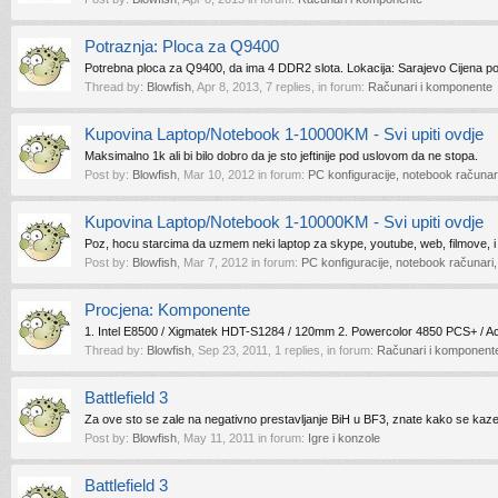
Potraznja: Ploca za Q9400
Potrebna ploca za Q9400, da ima 4 DDR2 slota. Lokacija: Sarajevo Cijena p
Thread by:
Blowfish
,
Apr 8, 2013
, 7 replies, in forum:
Računari i komponente
Kupovina Laptop/Notebook 1-10000KM - Svi upiti ovdje
Maksimalno 1k ali bi bilo dobro da je sto jeftinije pod uslovom da ne stopa.
Post by:
Blowfish
,
Mar 10, 2012
in forum:
PC konfiguracije, notebook računari
Kupovina Laptop/Notebook 1-10000KM - Svi upiti ovdje
Poz, hocu starcima da uzmem neki laptop za skype, youtube, web, filmove, i 
Post by:
Blowfish
,
Mar 7, 2012
in forum:
PC konfiguracije, notebook računari,
Procjena: Komponente
1. Intel E8500 / Xigmatek HDT-S1284 / 120mm 2. Powercolor 4850 PCS+ / Acc
Thread by:
Blowfish
,
Sep 23, 2011
, 1 replies, in forum:
Računari i komponent
Battlefield 3
Za ove sto se zale na negativno prestavljanje BiH u BF3, znate kako se kaze, b
Post by:
Blowfish
,
May 11, 2011
in forum:
Igre i konzole
Battlefield 3