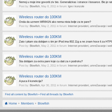
Nemoj u moje ime govoriti ziv bio. Generaliziras i strance i bosance. Bio je rat,
Post by:
Blowfish
,
May 8, 2011
in forum:
Igre i konzole
Wireless router do 100KM
Onda da uzmem WR841N ako nema nista bolje za te pare?
Post by:
Blowfish
,
May 2, 2011
in forum:
Internet provideri, umrežavanje i web
Wireless router do 100KM
Zato i pitam sta dobijam s tim jer iPod ima 802.11g a ne znam hoce li za HTPC 
Post by:
Blowfish
,
May 2, 2011
in forum:
Internet provideri, umrežavanje i web
Wireless router do 100KM
Sta dobijam za extra pare koje cu dati za n podrsku?
Post by:
Blowfish
,
May 2, 2011
in forum:
Internet provideri, umrežavanje i web
Wireless router do 100KM
A puca li konekcija?
Post by:
Blowfish
,
Apr 30, 2011
in forum:
Internet provideri, umrežavanje i we
Find all content by Blowfish
Find all threads by Blowfish
Home
Members
Blowfish