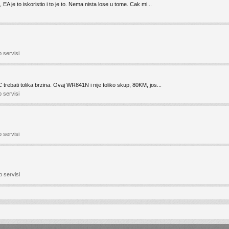
 EA je to iskoristio i to je to. Nema nista lose u tome. Cak mi...
 servisi
trebati tolika brzina. Ovaj WR841N i nije toliko skup, 80KM, jos...
 servisi
 servisi
b servisi