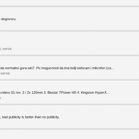
o dogovoru.
, servis
da normalno gura win7. Po mogucnosti da ima bolji webcam i mikrofon (za...
 servis
elero S1 rev. 2 / 2x 120mm 3. Biostar TPower I45 4. Kingston HyperX...
e
ad publicity is better than no publicity.