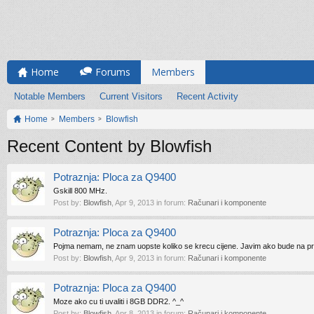
Home
Forums
Members
Notable Members
Current Visitors
Recent Activity
Home
Members
Blowfish
Recent Content by Blowfish
Potraznja: Ploca za Q9400
Gskill 800 MHz.
Post by:
Blowfish
,
Apr 9, 2013
in forum:
Računari i komponente
Potraznja: Ploca za Q9400
Pojma nemam, ne znam uopste koliko se krecu cijene. Javim ako bude na prod
Post by:
Blowfish
,
Apr 9, 2013
in forum:
Računari i komponente
Potraznja: Ploca za Q9400
Moze ako cu ti uvaliti i 8GB DDR2. ^_^
Post by:
Blowfish
,
Apr 8, 2013
in forum:
Računari i komponente