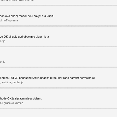
n ovo ono :) mozeli neki savjet sta kupiti.
tovi, IoT oprema
sve OK ali gdje god ubacim u plaer nista
erija
erija
su na FAT 32 podeseni.KAd ih ubacim u racunar rade sasvim normalno ali...
, kućišta, periferija
ude OK ja ti platim nije problem..
 i grafičke kartice