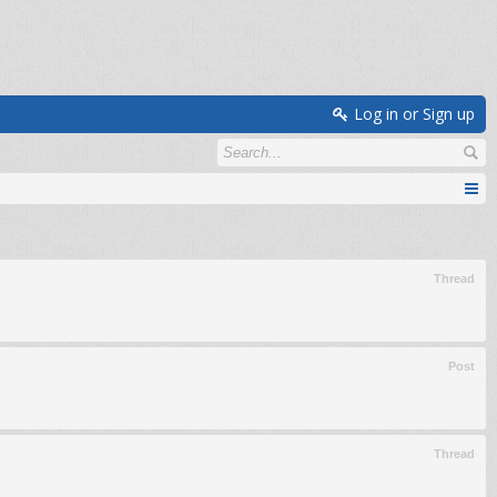
Log in or Sign up
Thread
Post
Thread