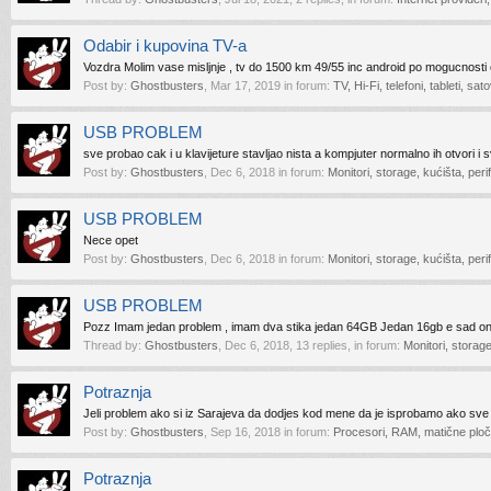
Odabir i kupovina TV-a
Vozdra Molim vase misljnje , tv do 1500 km 49/55 inc android po mogucnosti eo
Post by:
Ghostbusters
,
Mar 17, 2019
in forum:
TV, Hi-Fi, telefoni, tableti, sa
USB PROBLEM
sve probao cak i u klavijeture stavljao nista a kompjuter normalno ih otvori i 
Post by:
Ghostbusters
,
Dec 6, 2018
in forum:
Monitori, storage, kućišta, perif
USB PROBLEM
Nece opet
Post by:
Ghostbusters
,
Dec 6, 2018
in forum:
Monitori, storage, kućišta, perif
USB PROBLEM
Pozz Imam jedan problem , imam dva stika jedan 64GB Jedan 16gb e sad oni 
Thread by:
Ghostbusters
,
Dec 6, 2018
, 13 replies, in forum:
Monitori, storage
Potraznja
Jeli problem ako si iz Sarajeva da dodjes kod mene da je isprobamo ako sve b
Post by:
Ghostbusters
,
Sep 16, 2018
in forum:
Procesori, RAM, matične ploče
Potraznja