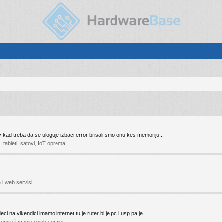
kad treba da se uloguje izbaci error brisali smo onu kes memoriju...
i, tableti, satovi, IoT oprema
 i web servisi
 na vikendici imamo internet tu je ruter bi je pc i usp pa je...
, umrežavanje i web servisi