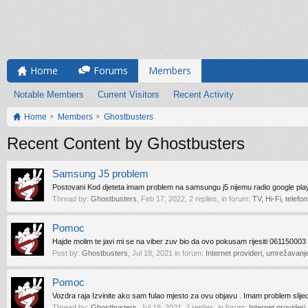
Home
Forums
Members
Notable Members
Current Visitors
Recent Activity
Home
Members
Ghostbusters
Recent Content by Ghostbusters
Samsung J5 problem
Postovani Kod djeteta imam problem na samsungu j5 nijemu radio google play 
Thread by:
Ghostbusters
,
Feb 17, 2022
, 2 replies, in forum:
TV, Hi-Fi, telefon
Pomoc
Hajde molim te javi mi se na viber zuv bio da ovo pokusam rijesiti 061150003
Post by:
Ghostbusters
,
Jul 18, 2021
in forum:
Internet provideri, umrežavanje
Pomoc
Vozdra raja Izvinite ako sam fulao mjesto za ovu objavu . Imam problem slijedeci
Thread by:
Ghostbusters
,
Jul 18, 2021
, 2 replies, in forum:
Internet provideri