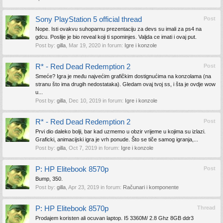
Sony PlayStation 5 official thread
Post
Nope. Isti ovakvu suhoparnu prezentaciju za devs su imali za ps4 na
gdcu. Poslije je bio reveal koji ti spominjes. Valjda ce imati i ovaj put.
Post by:
gilla
,
Mar 19, 2020
in forum:
Igre i konzole
R* - Red Dead Redemption 2
Post
Smeće? Igra je među najvećim grafičkim dostignućima na konzolama (na
stranu što ima drugih nedostataka). Gledam ovaj tvoj ss, i šta je ovdje wow
u...
Post by:
gilla
,
Dec 10, 2019
in forum:
Igre i konzole
R* - Red Dead Redemption 2
Post
Prvi dio daleko bolji, bar kad uzmemo u obzir vrijeme u kojima su izlazi.
Graficki, animacijski igra je vrh ponude. Što se tiče samog igranja,...
Post by:
gilla
,
Oct 7, 2019
in forum:
Igre i konzole
P: HP Elitebook 8570p
Post
Bump, 350.
Post by:
gilla
,
Apr 23, 2019
in forum:
Računari i komponente
P: HP Elitebook 8570p
Thread
Prodajem koristen ali ocuvan laptop. I5 3360M/ 2.8 Ghz 8GB ddr3