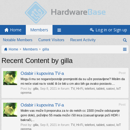
Home
Members
Log in or Sign up
Notable Members
Current Visitors
Recent Activity
Home
Members
gilla
Recent Content by gilla
Odabir i kupovina TV-a
Post
Mogu li mu se nogare/postolje premjestiti da su uže postavljene? Mislim da
mi neće stati na tv stolić ili će biti u cm ako bih ga ovako postavio....
Post by:
gilla
,
Sep 8, 2021
in forum:
TV, Hi-Fi, telefoni, tableti, satovi, IoT
oprema
Odabir i kupovina TV-a
Post
Molim vas može li preporuka za tv do nekih cc 1500 (može odstupanje
gore dole), poželjno 55 mada može i 50 inca (casual igranje ps5 HDR i
bakrači,...
Post by:
gilla
,
Sep 8, 2021
in forum:
TV, Hi-Fi, telefoni, tableti, satovi, IoT
oprema