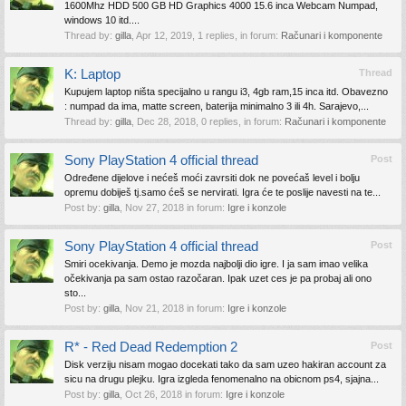
1600Mhz HDD 500 GB HD Graphics 4000 15.6 inca Webcam Numpad,
windows 10 itd....
Thread by:
gilla
,
Apr 12, 2019
, 1 replies, in forum:
Računari i komponente
K: Laptop
Thread
Kupujem laptop ništa specijalno u rangu i3, 4gb ram,15 inca itd. Obavezno
: numpad da ima, matte screen, baterija minimalno 3 ili 4h. Sarajevo,...
Thread by:
gilla
,
Dec 28, 2018
, 0 replies, in forum:
Računari i komponente
Sony PlayStation 4 official thread
Post
Određene dijelove i nećeš moći zavrsiti dok ne povećaš level i bolju
opremu dobiješ tj.samo ćeš se nervirati. Igra će te poslije navesti na te...
Post by:
gilla
,
Nov 27, 2018
in forum:
Igre i konzole
Sony PlayStation 4 official thread
Post
Smiri ocekivanja. Demo je mozda najbolji dio igre. I ja sam imao velika
očekivanja pa sam ostao razočaran. Ipak uzet ces je pa probaj ali ono
sto...
Post by:
gilla
,
Nov 21, 2018
in forum:
Igre i konzole
R* - Red Dead Redemption 2
Post
Disk verziju nisam mogao docekati tako da sam uzeo hakiran account za
sicu na drugu plejku. Igra izgleda fenomenalno na obicnom ps4, sjajna...
Post by:
gilla
,
Oct 26, 2018
in forum:
Igre i konzole