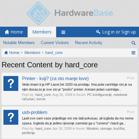
Home
Members
Log in or Sign up
Notable Members
Current Visitors
Recent Activity
Home
Members
hard_core
Recent Content by hard_core
Printer - koji? (za sto manje love)
Post
Vedo imam ti ja HP LaserJet 1020 na prodaju. Ima pola cartridge sto je sa
njim dosao,to je sve sto je ''prešo'' printer. A imam jedan cartridge...
Post by:
hard_core
,
Aug 30, 2008
in forum:
PC konfiguracije, notebook
računari, servis
usb-problem
Post
Ljudi sve sam vase prijedloge sto ste dali pokusao, ali izgleda da mu nema
spasa. Izgleda da je jedino rjesenje zamotat ga u ''cenera'' i bacit ga...
Post by:
hard_core
,
Apr 18, 2008
in forum:
Monitori, storage, kućišta,
periferija