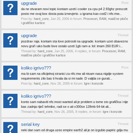
upgrade
Post
da ne otvaram novi topic kontam uzeti i cooler za cpu p4 2.93ghz prescott
posto me ovaj box dosta puta iznevjerio. u igrama kao cod2 i nfs:mw...
Post by:
hard_core
,
Jan 25, 2006
in forum:
Procesori, RAM, matične ploče
i grafičke kartice
upgrade
Thread
pozdrav raja. kontam sta love potrositi na upgrade. kontam uzet obavezno
novu graf i ako bude love ostalo uzeti 1gb ram-a :lol: imam 260 EUR i...
Thread by:
hard_core
,
Jan 25, 2006
, 4 replies, in forum:
Procesori, RAM,
matične ploče i grafičke kartice
koliko igrivo???
Post
ma bi sam na oficijelnoj stranici za nfs:mw ali nisam nasa nigdje system
requirements zilo bas ti hvala da si mi nade :D valjda ce gurati...
Post by:
hard_core
,
Nov 26, 2005
in forum:
Igre i konzole
koliko igrivo???
Thread
konto sam nabaviti nfs:most wanted ali je problem u tome sto grafička i nije
bas zadnja riječ tehnike, radi se o ati x300se 128mb 64-bit ali...
Thread by:
hard_core
,
Nov 26, 2005
, 8 replies, in forum:
Igre i konzole
serial key
Thread
neki dan sam od druga uzeo empire earth2 ali je on izgubio papiric gdja mu