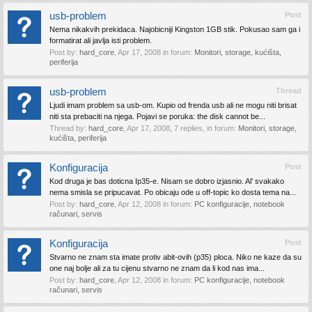
usb-problem
Post
Nema nikakvih prekidaca. Najobicniji Kingston 1GB stik. Pokusao sam ga i
formatirat ali javlja isti problem.
Post by:
hard_core
,
Apr 17, 2008
in forum:
Monitori, storage, kućišta,
periferija
usb-problem
Thread
Ljudi imam problem sa usb-om. Kupio od frenda usb ali ne mogu niti brisat
niti sta prebaciti na njega. Pojavi se poruka: the disk cannot be...
Thread by:
hard_core
,
Apr 17, 2008
, 7 replies, in forum:
Monitori, storage,
kućišta, periferija
Konfiguracija
Post
Kod druga je bas doticna Ip35-e. Nisam se dobro izjasnio. Al' svakako
nema smisla se pripucavat. Po obicaju ode u off-topic ko dosta tema na...
Post by:
hard_core
,
Apr 12, 2008
in forum:
PC konfiguracije, notebook
računari, servis
Konfiguracija
Post
Stvarno ne znam sta imate protiv abit-ovih (p35) ploca. Niko ne kaze da su
one naj bolje ali za tu cijenu stvarno ne znam da li kod nas ima...
Post by:
hard_core
,
Apr 12, 2008
in forum:
PC konfiguracije, notebook
računari, servis