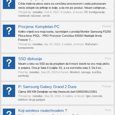
Crkla maticna ploca stara sa core2duo procesorom i sada pokusavam
nesto sklopiti sto jeftinije to bolje, a da me jos posluzi. Nisam zahtjevan...
Thread by:
metallac
,
Feb 6, 2017
, 6 replies, in forum:
PC konfiguracije,
notebook računari, servis
Procjena: Kompletan PC
Thread
Koliko vrijedi ova moja kanta, razmisljam o prodaji Monitor Samsung P2250
Ploca Asus P5QL - PRO Procesor Core2duo E6550 Hladnjak Arctic
Freezer 7...
Thread by:
metallac
,
Apr 20, 2016
, 2 replies, in forum:
Računari i
komponente
SSD diskusija
Post
Nisam u toku sa SSD pa da priupitam da li moze staviti na ovu moju ploču
iz potpisa. Ona je Sata II (valjda :D), a za ssd treba sata 3. Da li se...
Post by:
metallac
,
Sep 28, 2015
in forum:
Monitori, storage, kućišta,
periferija
P: Samsung Galaxy Grand 2 Duos
Thread
Cijena 300 KM Detaljnije na http://www.olx.ba/r/19002391/13351
Thread by:
metallac
,
Sep 26, 2015
, 0 replies, in forum:
Igre, konzole,
telefoni i drugi gadgeti
Koji wireless router/modem ?
Post