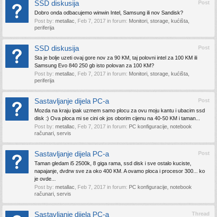
SSD diskusija
Post
Dobro onda odbacujemo winwin Intel, Samsung ili nov Sandisk?
Post by:
metallac
,
Feb 7, 2017
in forum:
Monitori, storage, kućišta,
periferija
SSD diskusija
Post
Sta je bolje uzeti ovaj gore nov za 90 KM, taj polovni intel za 100 KM ili
Samsung Evo 840 250 gb isto polovan za 100 KM?
Post by:
metallac
,
Feb 7, 2017
in forum:
Monitori, storage, kućišta,
periferija
Sastavljanje dijela PC-a
Post
Mozda na kraju ipak uzmem samo plocu za ovu moju kantu i ubacim ssd
disk :) Ova ploca mi se cini ok jos oborim cijenu na 40-50 KM i taman...
Post by:
metallac
,
Feb 7, 2017
in forum:
PC konfiguracije, notebook
računari, servis
Sastavljanje dijela PC-a
Post
Taman gledam i5 2500k, 8 giga rama, ssd disk i sve ostalo kuciste,
napajanje, dvdrw sve za oko 400 KM. A ovamo ploca i procesor 300... ko
je ovde...
Post by:
metallac
,
Feb 7, 2017
in forum:
PC konfiguracije, notebook
računari, servis
Sastavljanje dijela PC-a
Thread