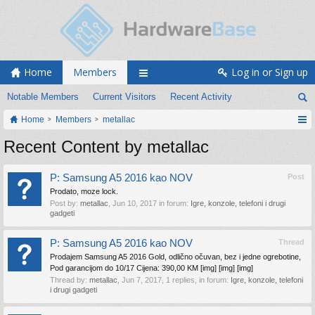
Home
Members
Log in or Sign up
Notable Members
Current Visitors
Recent Activity
Home
Members
metallac
Recent Content by metallac
P: Samsung A5 2016 kao NOV
Post
Prodato, moze lock.
Post by:
metallac
,
Jun 10, 2017
in forum:
Igre, konzole, telefoni i drugi
gadgeti
P: Samsung A5 2016 kao NOV
Thread
Prodajem Samsung A5 2016 Gold, odlično očuvan, bez i jedne ogrebotine,
Pod garancijom do 10/17 Cijena: 390,00 KM [img] [img] [img]
Thread by:
metallac
,
Jun 7, 2017
, 1 replies, in forum:
Igre, konzole, telefoni
i drugi gadgeti