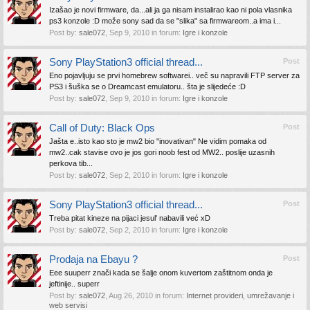
Izašao je novi firmware, da...ali ja ga nisam instalirao kao ni pola vlasnika
ps3 konzole :D može sony sad da se "slika" sa firmwareom..a ima i...
Post by:
sale072
,
Sep 9, 2010
in forum:
Igre i konzole
Sony PlayStation3 official thread...
Post
Eno pojavljuju se prvi homebrew softwarei.. več su napravili FTP server za
PS3 i šuška se o Dreamcast emulatoru.. šta je slijedeće :D
Post by:
sale072
,
Sep 9, 2010
in forum:
Igre i konzole
Call of Duty: Black Ops
Post
Jašta e..isto kao sto je mw2 bio "inovativan" Ne vidim pomaka od
mw2..cak stavise ovo je jos gori noob fest od MW2.. poslije uzasnih
perkova tib...
Post by:
sale072
,
Sep 2, 2010
in forum:
Igre i konzole
Sony PlayStation3 official thread...
Post
Treba pitat kineze na pijaci jesul' nabavili već xD
Post by:
sale072
,
Sep 2, 2010
in forum:
Igre i konzole
Prodaja na Ebayu ?
Post
Eee suuperr znači kada se šalje onom kuvertom zaštitnom onda je
jeftinije.. superr
Post by:
sale072
,
Aug 26, 2010
in forum:
Internet provideri, umrežavanje i
web servisi