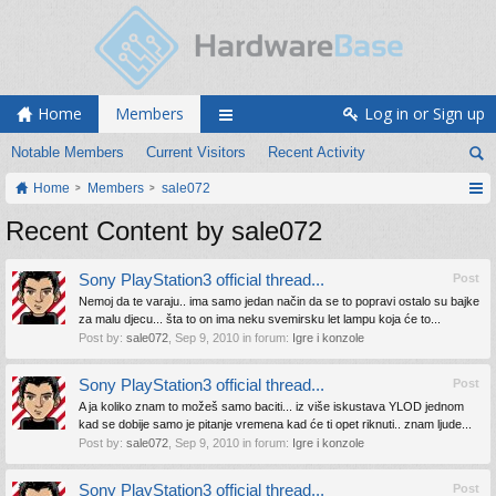
Home
Members
Log in or Sign up
Notable Members
Current Visitors
Recent Activity
Home
Members
sale072
Recent Content by sale072
Sony PlayStation3 official thread...
Post
Nemoj da te varaju.. ima samo jedan način da se to popravi ostalo su bajke
za malu djecu... šta to on ima neku svemirsku let lampu koja će to...
Post by:
sale072
,
Sep 9, 2010
in forum:
Igre i konzole
Sony PlayStation3 official thread...
Post
A ja koliko znam to možeš samo baciti... iz više iskustava YLOD jednom
kad se dobije samo je pitanje vremena kad će ti opet riknuti.. znam ljude...
Post by:
sale072
,
Sep 9, 2010
in forum:
Igre i konzole
Sony PlayStation3 official thread...
Post