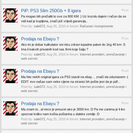
PiP: PS3 Slim 250Gb + 8 igara
Post
Pa mogao bih prežaliti to sve za 800 KM :) Uz kozolu dajem i račun da se
vidi kad je kupljena, znači još vrijedi garancija..
Post by:
sale072
,
Aug 26, 2010
in forum:
Računari i komponente
Prodaja na Ebayu ?
Post
Ako im je dobar kalkulator oni nisu zdravi ispadne paket do 1kg 40 km :S
Ima li kakvih privatnih kod nas firmi koje šalju ?
Post by:
sale072
,
Aug 26, 2010
in forum:
Internet provideri, umrežavanje i
web servisi
Prodaja na Ebayu ?
Post
Ma htio nekih original igara za PS3 staviti na ebay.... znači da odustanem :(
EDIT: evo našao sam neke cijene na stranici bh pošte jest da je pdf...
Post by:
sale072
,
Aug 26, 2010
in forum:
Internet provideri, umrežavanje i
web servisi
Prodaja na Ebayu ?
Post
Ma znam to...al nece je preuzet ako je 3000 km :D Pa me zanima je li iko
upoznat koliko nam košta poštarina u daleke zemlje :D
Post by:
sale072
,
Aug 25, 2010
in forum:
Internet provideri, umrežavanje i
web servisi