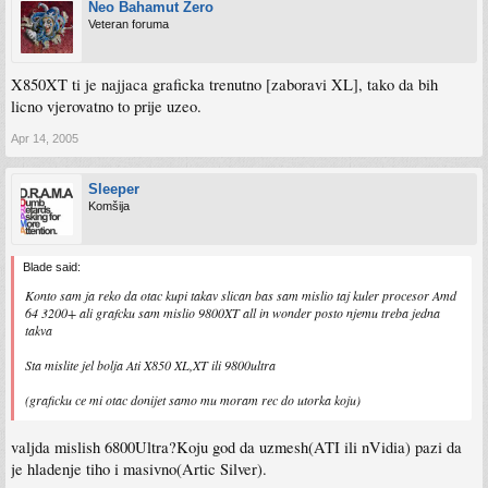
Neo Bahamut Zero
Veteran foruma
X850XT ti je najjaca graficka trenutno [zaboravi XL], tako da bih
licno vjerovatno to prije uzeo.
Apr 14, 2005
Sleeper
Komšija
Blade said:
Konto sam ja reko da otac kupi takav slican bas sam mislio taj kuler procesor Amd
64 3200+ ali grafcku sam mislio 9800XT all in wonder posto njemu treba jedna
takva
Sta mislite jel bolja Ati X850 XL,XT ili 9800ultra
(graficku ce mi otac donijet samo mu moram rec do utorka koju)
valjda mislish 6800Ultra?Koju god da uzmesh(ATI ili nVidia) pazi da
je hladenje tiho i masivno(Artic Silver).