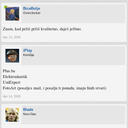
BiceBolje
Overclocker
Znam, kad pržiš pržiš kvalitetno, daješ jeftino.
Apr 13, 2005
iPlay
Komšija
Plus.ba
Elektroakustik
UniExpert
FotoArt (posaljes mail, i posalju ti ponudu, imaju finih stvari)
Apr 14, 2005
Blade
Novi član