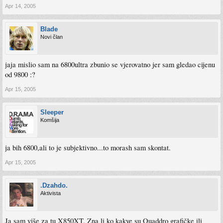
Apr 14, 2005
Blade
Novi član
jaja mislio sam na 6800ultra zbunio se vjerovatno jer sam gledao cijenu
od 9800 :?
Apr 15, 2005
Sleeper
Komšija
ja bih 6800,ali to je subjektivno...to morash sam skontat.
Apr 15, 2005
.Dzahdo.
Aktivista
Ja sam više za tu X850XT. Zna li ko kakve su Quaddro grafičke ili