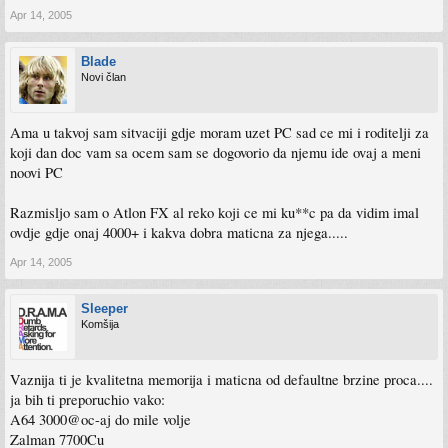
Apr 14, 2005
Blade
Novi član
Ama u takvoj sam sitvaciji gdje moram uzet PC sad ce mi i roditelji za
koji dan doc vam sa ocem sam se dogovorio da njemu ide ovaj a meni
noovi PC
Razmisljo sam o Atlon FX al reko koji ce mi ku**c pa da vidim imal
ovdje gdje onaj 4000+ i kakva dobra maticna za njega.....
Apr 14, 2005
Sleeper
Komšija
Vaznija ti je kvalitetna memorija i maticna od defaultne brzine proca....
ja bih ti preporuchio vako:
A64 3000@oc-aj do mile volje
Zalman 7700Cu