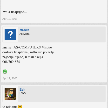
hvala unaprijed...
Apr 12, 2005
strawa
Aktivista
zna se, AS-COMPUTERS Visoko
dostava besplatna, software po zelji
najbolje cijene, u toku akcija
061/769-874
Apr 12, 2005
Esh
HWB
jo reklame