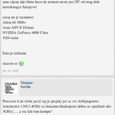
ama cijena nije bitna hocu da uzmem nesto jaci PC od ovog dole
navedenog:u Sarajevu!
(ovaj mi je trenutno)
Atlon 64 3800+
Asus A8V-E Deluxe
NVIDIA GeForce 6800 Ultra
1024 rama
Enis:jo reklame
slazem se
Apr 14, 2005
Sleeper
Komšija
Procesor ti ne treba jaci(i taj je prejak) jer se svi A64(pogotovo
winchester-1.8@2.4GHz
sa boxanim hladenjem) dobro oc-aju(limit oko
3GHz)......a sta fali tom kompu?