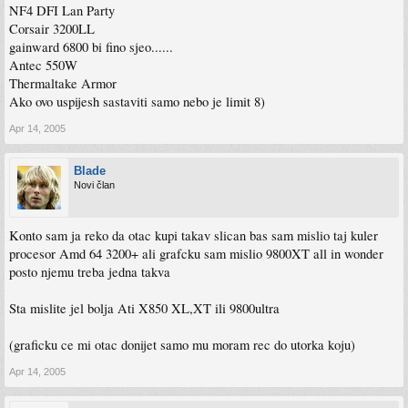
NF4 DFI Lan Party
Corsair 3200LL
gainward 6800 bi fino sjeo......
Antec 550W
Thermaltake Armor
Ako ovo uspijesh sastaviti samo nebo je limit 8)
Apr 14, 2005
Blade
Novi član
Konto sam ja reko da otac kupi takav slican bas sam mislio taj kuler
procesor Amd 64 3200+ ali grafcku sam mislio 9800XT all in wonder
posto njemu treba jedna takva
Sta mislite jel bolja Ati X850 XL,XT ili 9800ultra
(graficku ce mi otac donijet samo mu moram rec do utorka koju)
Apr 14, 2005