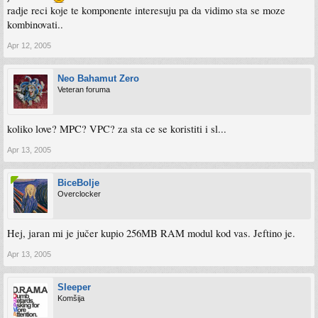
radje reci koje te komponente interesuju pa da vidimo sta se moze
kombinovati..
Apr 12, 2005
Neo Bahamut Zero
Veteran foruma
koliko love? MPC? VPC? za sta ce se koristiti i sl...
Apr 13, 2005
BiceBolje
Overclocker
Hej, jaran mi je jučer kupio 256MB RAM modul kod vas. Jeftino je.
Apr 13, 2005
Sleeper
Komšija