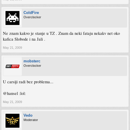
ColdFire
Overclocker
Ne znam kakvo je stanje u TZ . Znam da neki fataju nekakv net oko
kafica Slobode i na Jali .
May 21, 2009
mobsterc
Overclocker
U carsiji radi bez problema...
@hansel :lol:
May 21, 2009
Vedo
Moderator