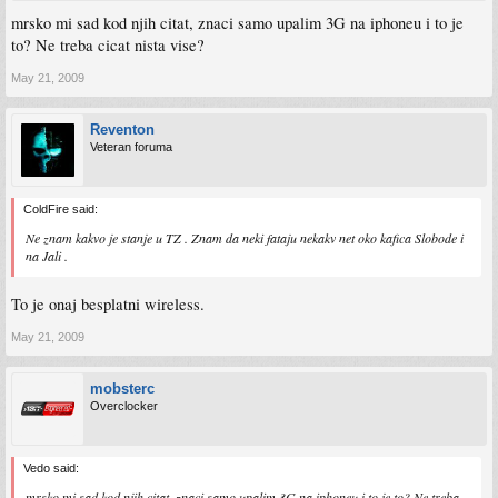
mrsko mi sad kod njih citat, znaci samo upalim 3G na iphoneu i to je
to? Ne treba cicat nista vise?
May 21, 2009
Reventon
Veteran foruma
ColdFire said:
Ne znam kakvo je stanje u TZ . Znam da neki fataju nekakv net oko kafica Slobode i
na Jali .
To je onaj besplatni wireless.
May 21, 2009
mobsterc
Overclocker
Vedo said:
mrsko mi sad kod njih citat, znaci samo upalim 3G na iphoneu i to je to? Ne treba