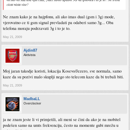
cicat nista vise?
Ne znam kako je na hajpfonu, ali ako imas dual (gsm i 3g) mode,
vjerovatno ce ti gsm signal prevladati pa odaberi samo 3g... Oba
telefona moraju podrzavati 3g i to je to.
May 21, 2009
Ajdin87
Aktivista
Moj jaran takodje koristi, lokacija Kosevo/Jezero, sve normala, samo
kaze da su pozivi malo skuplji nego sto telecom kaze da bi trebali biti.
May 21, 2009
MadbaLL
Overclocker
ja ne znam jeste li vi primjetili, ali meni se čini da ako je na mobitel
podešen samo na umts frekvenciju, često na momente gubi mrežu u