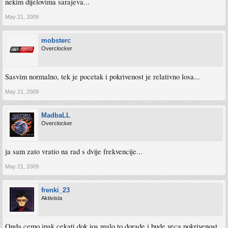
nekim dijelovima sarajeva...
May 21, 2009
mobsterc
Overclocker
Sasvim normalno, tek je pocetak i pokrivenost je relativno losa...
May 21, 2009
MadbaLL
Overclocker
ja sam zato vratio na rad s dvije frekvencije...
May 21, 2009
frenki_23
Aktivista
Onda cemo ipak cekati dok jos malo to dorade i bude veca pokrivenost.