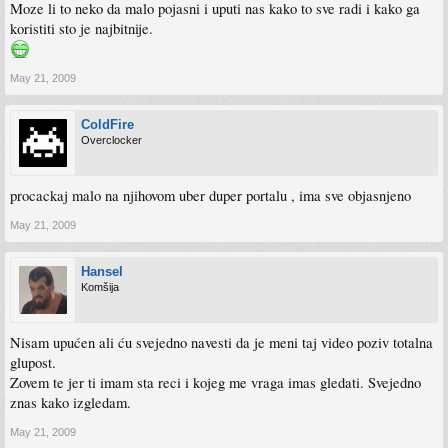
Moze li to neko da malo pojasni i uputi nas kako to sve radi i kako ga
koristiti sto je najbitnije.
May 21, 2009
ColdFire
Overclocker
procackaj malo na njihovom uber duper portalu , ima sve objasnjeno
May 21, 2009
Hansel
Komšija
Nisam upućen ali ću svejedno navesti da je meni taj video poziv totalna
glupost.
Zovem te jer ti imam sta reci i kojeg me vraga imas gledati. Svejedno
znas kako izgledam.
May 21, 2009