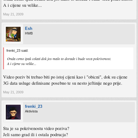
A i cijene su velike...
May 21, 2009
Esh
HWB
frenki_23 said:
Onda cemo ipak cekati dok jos malo to dorade i bude veca pokrivenost.
A i cijene su velike...
Video poziv bi trebao biti po istoj cijeni kao i "obicni", dok su cijene
3G data usluge definisane posebno te su nesto jeftinije nego prije.
May 21, 2009
frenki_23
Aktivista
Sta je sa pokrivenostu video poziva?
Jeli samo grad ili i ostala podrucja?