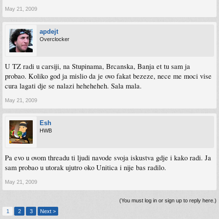
May 21, 2009
apdejt
Overclocker
U TZ radi u carsiji, na Stupinama, Brcanska, Banja et tu sam ja
probao. Koliko god ja mislio da je ovo fakat bezeze, nece me moci vise
cura lagati dje se nalazi heheheheh. Sala mala.
May 21, 2009
Esh
HWB
Pa evo u ovom threadu ti ljudi navode svoja iskustva gdje i kako radi. Ja
sam probao u utorak ujutro oko Unitica i nije bas radilo.
May 21, 2009
(You must log in or sign up to reply here.)
1
2
3
Next >