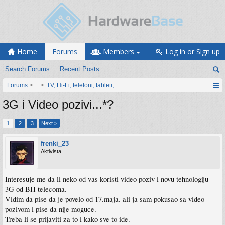
Home
Forums
Members
Log in or Sign up
Search Forums
Recent Posts
Forums
...
TV, Hi-Fi, telefoni, tableti, satovi, IoT oprema
3G i Video pozivi...*?
1
2
3
Next >
frenki_23
Aktivista
Interesuje me da li neko od vas koristi video poziv i novu tehnologiju
3G od BH telecoma.
Vidim da pise da je povelo od 17.maja. ali ja sam pokusao sa video
pozivom i pise da nije moguce.
Treba li se prijaviti za to i kako sve to ide.