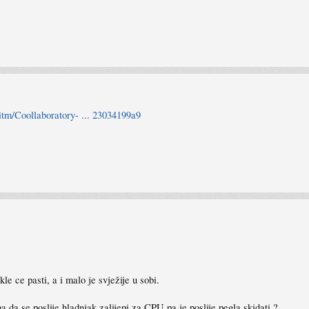
tm/Coollaboratory- ... 23034199a9
le ce pasti, a i malo je svježije u sobi.
 da se poslije hladnjak zalijepi za CPU pa je poslije pegla skidati ?