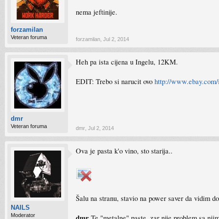
nema jeftinije.
forzamilan
Veteran foruma
forzamilan
,
Jul 2, 2014
Heh pa ista cijena u Ingelu, 12KM.
EDIT: Trebo si narucit ovo
http://www.ebay.com/i
dmr
Veteran foruma
dmr
,
Jul 2, 2014
Ova je pasta k'o vino, sto starija..
Šalu na stranu, stavio na power saver da vidim dok
NAILS
Moderator
dmr
Te "metalne" paste, zar nije problem sa njima