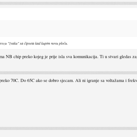
rozu "žvaku" sa čipseta kad kupim novu ploču.
ema NB chip preko kojeg je prije isla sva komunikacija. Ti u stvari gledas z
 preko 70C. Do 65C ako se dobro sjecam. Ali ni igranje sa voltažama i fre