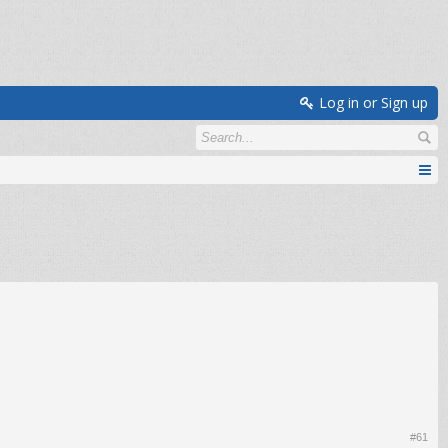
Log in or Sign up
#61