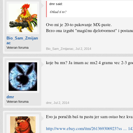
dmr said:
Otkud ti to?
Ovo mi je 20-to pakovanje MX-paste.
Brzo ona izgubi "magičnu djelotvornost" i postane
Bio_Sam_Zmijan
ac
Veteran foruma
Bio_Sam_Zmijanac
,
Jul 2, 2014
koje ba mx? Ja imam ac mx2 4 grama vec 2-3 godin
dmr
Veteran foruma
dmr
,
Jul 2, 2014
Evo ja poručih baš tu pastu jer sam ostao bez kva
http://www.ebay.com/itm/261369306923?ss ... 14