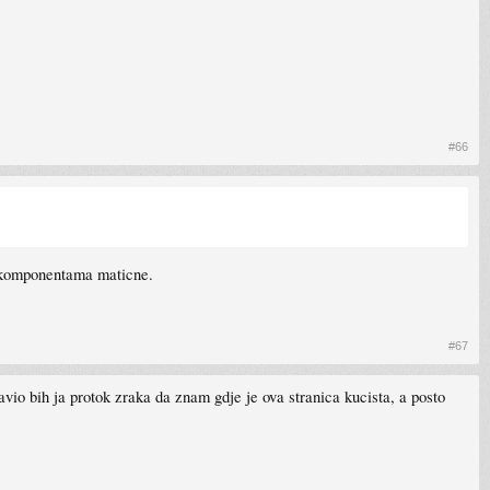
#66
o komponentama maticne.
#67
avio bih ja protok zraka da znam gdje je ova stranica kucista, a posto