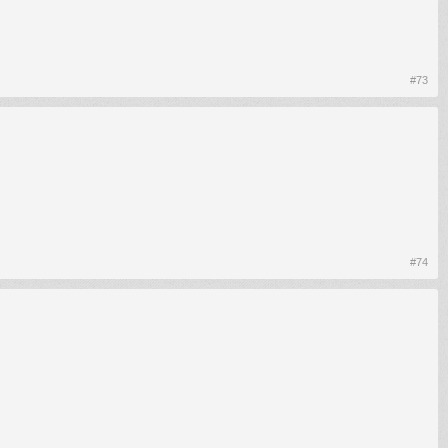
#73
#74