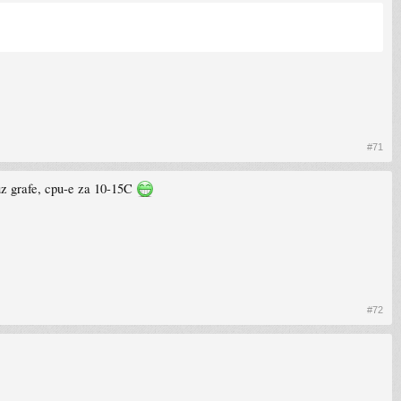
#71
 uz grafe, cpu-e za 10-15C
#72