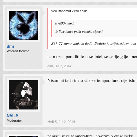
Neo Bahamut Zero said:
anel007 said:
je li se inace griju ovoliko cipseti
Z87-C2 samo mlak na dodir. Doduše ja uvijek skinem onu 
dmr
Veteran foruma
ne mozes porediti te nove intelove serije gdje i n
dmr
,
Jul 2, 2014
Nisam ni tada imao visoke temperature, nije islo
NAILS
Moderator
NAILS
,
Jul 2, 2014
nemaju veze temperature, govorim o overclocku.