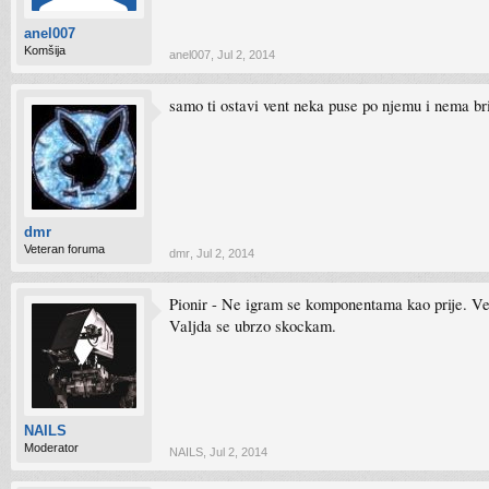
anel007
Komšija
anel007
,
Jul 2, 2014
samo ti ostavi vent neka puse po njemu i nema br
dmr
Veteran foruma
dmr
,
Jul 2, 2014
Pionir - Ne igram se komponentama kao prije. Vec
Valjda se ubrzo skockam.
NAILS
Moderator
NAILS
,
Jul 2, 2014