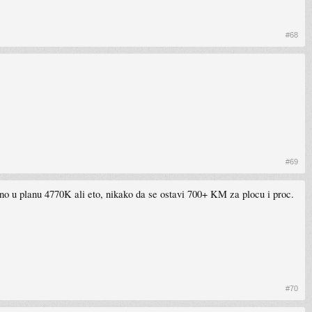
#68
#69
no u planu 4770K ali eto, nikako da se ostavi 700+ KM za plocu i proc.
#70