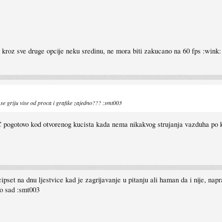
azi kroz sve druge opcije neku sredinu, ne mora biti zakucano na 60 fps :wink:
a se griju vise od proca i grafike zajedno??? :smt003
0C pogotovo kod otvorenog kucista kada nema nikakvog strujanja vazduha p
set na dnu ljestvice kad je zagrijavanje u pitanju ali haman da i nije, napr
o sad :smt003