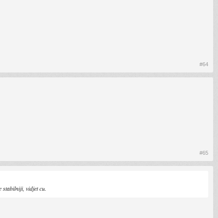
#64
#65
abilniji, vidjet cu.