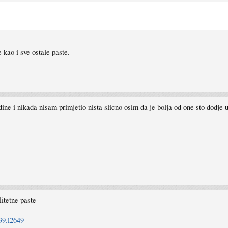
 kao i sve ostale paste.
e i nikada nisam primjetio nista slicno osim da je bolja od one sto dodje
litetne paste
39.l2649