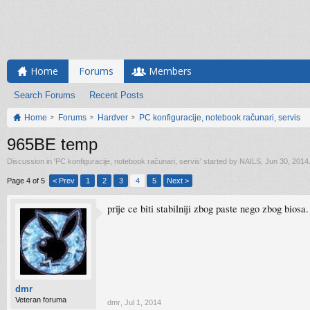
Home
Forums
Members
Search Forums
Recent Posts
Home
Forums
Hardver
PC konfiguracije, notebook računari, servis
965BE temp
Discussion in '
PC konfiguracije, notebook računari, servis
' started by
NAILS
,
Jun 30, 2014
Page 4 of 5
< Prev
1
2
3
4
5
Next >
prije ce biti stabilniji zbog paste nego zbog biosa.
dmr
Veteran foruma
dmr
,
Jul 1, 2014