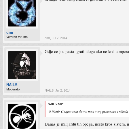
dmr
Veteran foruma
dmr
,
Jul 2, 2014
Gdje ce jos pasta igrati ulogu ako ne kod tempera
NAILS
Moderator
NAILS
,
Jul 2, 2014
NAILS said:
@Pionir Ganjao sam davno max ovog procesora i nikada mi n
Danas je milijardu tih opcija, nesto kroz sistem, 