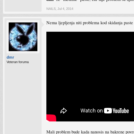
NAILS
,
Jul 4, 2014
Nema ljepljenja niti problema kod skidanja paste
dmr
Veteran foruma
Mali problem bude kada nanosis na bakrene povrsin