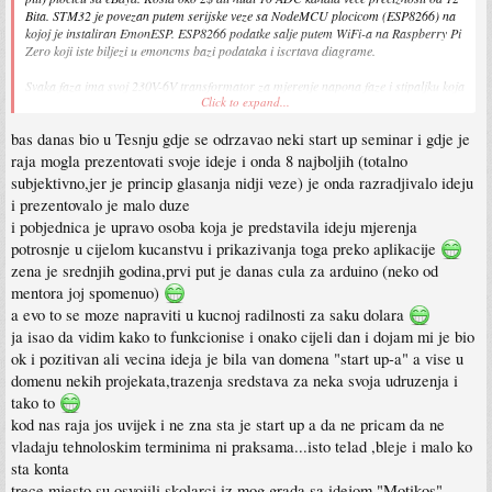
Bita. STM32 je povezan putem serijske veze sa NodeMCU plocicom (ESP8266) na
kojoj je instaliran EmonESP. ESP8266 podatke salje putem WiFi-a na Raspberry Pi
Zero koji iste biljezi u emoncms bazi podataka i iscrtava diagrame.
Svaka faza ima svoj 230V-6V transformator za mjerenje napona faze i stipaljku koja
Click to expand...
bas danas bio u Tesnju gdje se odrzavao neki start up seminar i gdje je
raja mogla prezentovati svoje ideje i onda 8 najboljih (totalno
subjektivno,jer je princip glasanja nidji veze) je onda razradjivalo ideju
i prezentovalo je malo duze
i pobjednica je upravo osoba koja je predstavila ideju mjerenja
potrosnje u cijelom kucanstvu i prikazivanja toga preko aplikacije
mjeri amperazu.
zena je srednjih godina,prvi put je danas cula za arduino (neko od
mentora joj spomenuo)
a evo to se moze napraviti u kucnoj radilnosti za saku dolara
ja isao da vidim kako to funkcionise i onako cijeli dan i dojam mi je bio
ok i pozitivan ali vecina ideja je bila van domena "start up-a" a vise u
domenu nekih projekata,trazenja sredstava za neka svoja udruzenja i
tako to
kod nas raja jos uvijek i ne zna sta je start up a da ne pricam da ne
vladaju tehnoloskim terminima ni praksama...isto telad ,bleje i malo ko
sta konta
trece mjesto su osvojili skolarci iz mog grada sa idejom "Motikos"