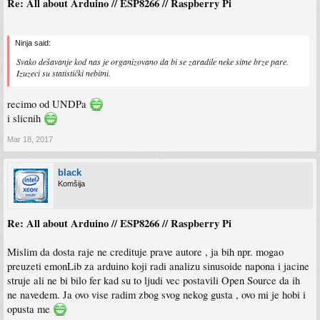
Re: All about Arduino // ESP8266 // Raspberry Pi
Ninja said:
Svako dešavanje kod nas je organizovano da bi se zaradile neke sitne brze pare.
Izuzeci su statistički nebitni.
Sent from my Redmi Note 3 using Tapatalk
recimo od UNDPa
i slicnih
Mar 18, 2017
black
Komšija
Re: All about Arduino // ESP8266 // Raspberry Pi
Mislim da dosta raje ne credituje prave autore , ja bih npr. mogao
preuzeti emonLib za arduino koji radi analizu sinusoide napona i jacine
struje ali ne bi bilo fer kad su to ljudi vec postavili Open Source da ih
ne navedem. Ja ovo vise radim zbog svog nekog gusta , ovo mi je hobi i
opusta me