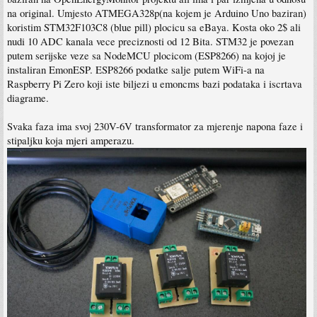
na original. Umjesto ATMEGA328p(na kojem je Arduino Uno baziran)
koristim STM32F103C8 (blue pill) plocicu sa eBaya. Kosta oko 2$ ali
nudi 10 ADC kanala vece preciznosti od 12 Bita. STM32 je povezan
putem serijske veze sa NodeMCU plocicom (ESP8266) na kojoj je
instaliran EmonESP. ESP8266 podatke salje putem WiFi-a na
Raspberry Pi Zero koji iste biljezi u emoncms bazi podataka i iscrtava
diagrame.
Svaka faza ima svoj 230V-6V transformator za mjerenje napona faze i
stipaljku koja mjeri amperazu.