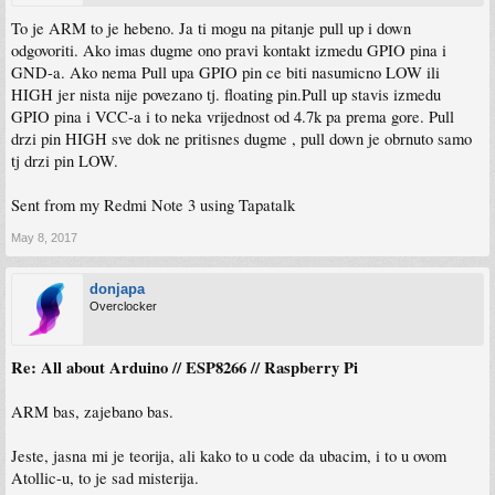
To je ARM to je hebeno. Ja ti mogu na pitanje pull up i down
odgovoriti. Ako imas dugme ono pravi kontakt izmedu GPIO pina i
GND-a. Ako nema Pull upa GPIO pin ce biti nasumicno LOW ili
HIGH jer nista nije povezano tj. floating pin.Pull up stavis izmedu
GPIO pina i VCC-a i to neka vrijednost od 4.7k pa prema gore. Pull
drzi pin HIGH sve dok ne pritisnes dugme , pull down je obrnuto samo
tj drzi pin LOW.
Sent from my Redmi Note 3 using Tapatalk
May 8, 2017
donjapa
Overclocker
Re: All about Arduino // ESP8266 // Raspberry Pi
ARM bas, zajebano bas.
Jeste, jasna mi je teorija, ali kako to u code da ubacim, i to u ovom
Atollic-u, to je sad misterija.