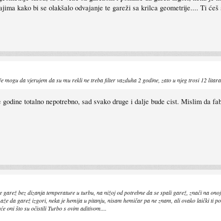
ma kako bi se olakšalo odvajanje te gareži sa krilca geometrije.... Ti ćeš se 
e mogu da vjerujem da su mu rekli ne treba filter vazduha 2 godine, zato u njeg trosi 12 litar
godine totalno nepotrebno, sad svako druge i dalje bude cist. Mislim da fabr
e garež bez dizanja temperature u turbu, na nižoj od potrebne da se spali garež, znači na onoj 
aže da garež izgori, neka je hemija u pitanju, nisam hemičar pa ne znam, ali ovako laički ti p
neće oni što su očistili Turbo s ovim aditivom....