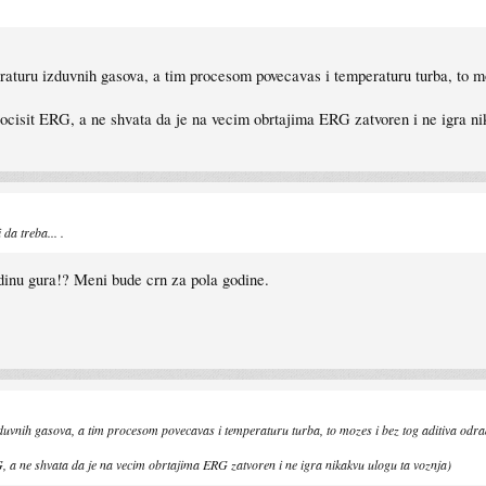
aturu izduvnih gasova, a tim procesom povecavas i temperaturu turba, to moz
cisit ERG, a ne shvata da je na vecim obrtajima ERG zatvoren i ne igra ni
da treba... .
odinu gura!? Meni bude crn za pola godine.
duvnih gasova, a tim procesom povecavas i temperaturu turba, to mozes i bez tog aditiva odrad
, a ne shvata da je na vecim obrtajima ERG zatvoren i ne igra nikakvu ulogu ta voznja)