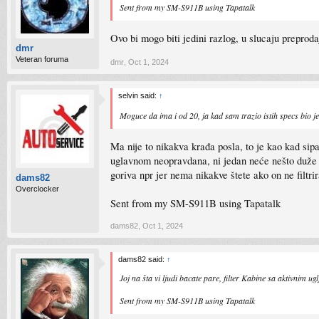
Sent from my SM-S911B using Tapatalk
Ovo bi mogo biti jedini razlog, u slucaju preprod
dmr
Veteran foruma
dmr
,
Oct 1, 2024
selvin said:
↑
Moguce da ima i od 20, ja kad sam trazio istih specs bio 
Ma nije to nikakva krađa posla, to je kao kad sipaš
uglavnom neopravdana, ni jedan neće nešto duže tra
goriva npr jer nema nikakve štete ako on ne filtri
dams82
Overclocker
Sent from my SM-S911B using Tapatalk
dams82
,
Oct 1, 2024
dams82 said:
↑
Joj na šta vi ljudi bacate pare, filter Kabine sa aktivnim u
Sent from my SM-S911B using Tapatalk