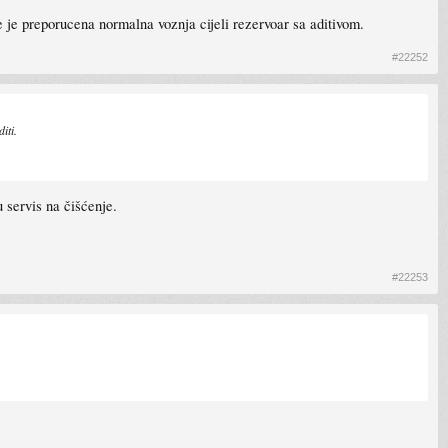
je je preporucena normalna voznja cijeli rezervoar sa aditivom.
#22252
iti.
u servis na čišćenje.
#22253