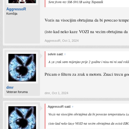
Sent from my SM-S911B using Tapatalk
AggressoR
Komšija
Vozis na visocijim obrtajima da bi povecao temper
(isto kad neko kaze VOZI na vecim obrtajima da o
AggressoR
,
Oct 1, 2024
selvin said:
↑
A za zrak sam mijenjao prije 2 godine i nisu mi ni sad rekli 
Pricam o filteru za zrak u motoru. Znaci trecu g
dmr
Veteran foruma
dmr
,
Oct 1, 2024
AggressoR said:
↑
Vozis na visocijim obrtajima da bi povecao temperaturu iz
(isto kad neko kaze VOZI na vecim obrtajima da ocisit ERG