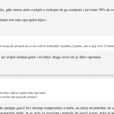
 gdje moras pola cockpit-a raskopat da ga zamjenis i pri tome 99% da ces 
mati isto tako specijalni kljuc)
e mogu da vjerujem da su mu rekli ne treba filter vazduha 2 godine, zato u njeg trosi 12 litar
er uvijek skidam gotov cist filter, druga stvar sto je filter ogroman.
ti osim u dpf-u (znamo kako dpf radi).
uru turba van njegovih granica?
a spaljuje garež bez dizanja temperature u turbu, na nižoj od potrebne da se
geometrije turba, tu se veže sa garežom i pomaže da garež izgori, neka je he