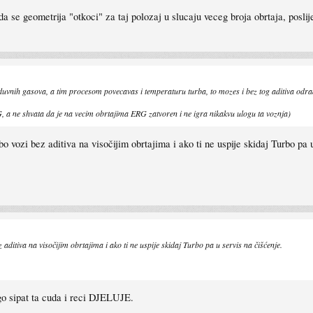
a se geometrija "otkoci" za taj polozaj u slucaju veceg broja obrtaja, posli
duvnih gasova, a tim procesom povecavas i temperaturu turba, to mozes i bez tog aditiva odrad
, a ne shvata da je na vecim obrtajima ERG zatvoren i ne igra nikakvu ulogu ta voznja)
bo vozi bez aditiva na visočijim obrtajima i ako ti ne uspije skidaj Turbo pa 
z aditiva na visočijim obrtajima i ako ti ne uspije skidaj Turbo pa u servis na čišćenje.
ego sipat ta cuda i reci DJELUJE.