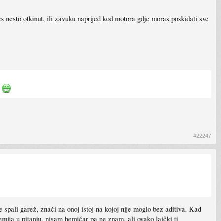
nesto otkinut, ili zavuku naprijed kod motora gdje moras poskidati sve
a
#22247
 spali garež, znači na onoj istoj na kojoj nije moglo bez aditiva. Kad
mija u pitanju, nisam hemičar pa ne znam, ali ovako laički ti