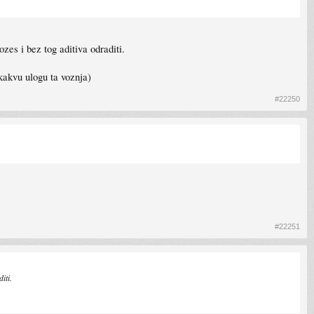
es i bez tog aditiva odraditi.
kakvu ulogu ta voznja)
#22250
#22251
iti.