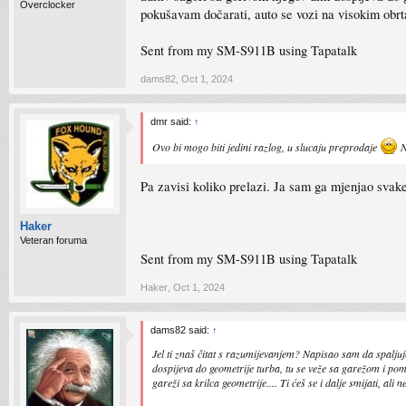
Overclocker
pokušavam dočarati, auto se vozi na visokim obrtaji
Sent from my SM-S911B using Tapatalk
dams82
,
Oct 1, 2024
dmr said:
↑
Ovo bi mogo biti jedini razlog, u slucaju preprodaje
N
Pa zavisi koliko prelazi. Ja sam ga mjenjao svake 
Haker
Veteran foruma
Sent from my SM-S911B using Tapatalk
Haker
,
Oct 1, 2024
dams82 said:
↑
Jel ti znaš čitat s razumijevanjem? Napisao sam da spaljuj
dospijeva do geometrije turba, tu se veže sa garežom i pom
gareži sa krilca geometrije.... Ti ćeš se i dalje smijati, ali 