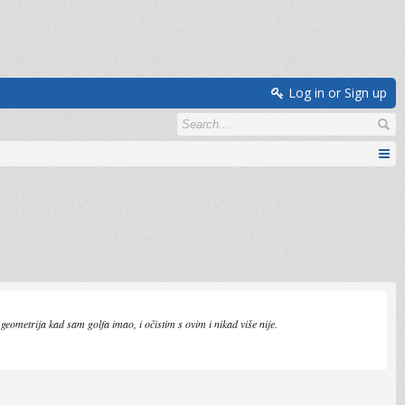
Log in or Sign up
eometrija kad sam golfa imao, i očistim s ovim i nikad više nije.