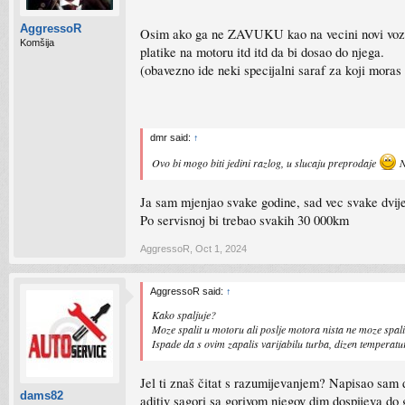
AggressoR
Osim ako ga ne ZAVUKU kao na vecini novi vozila,
Komšija
platike na motoru itd itd da bi dosao do njega.
(obavezno ide neki specijalni saraf za koji moras i
dmr said:
↑
Ovo bi mogo biti jedini razlog, u slucaju preprodaje
N
Ja sam mjenjao svake godine, sad vec svake dvije j
Po servisnoj bi trebao svakih 30 000km
AggressoR
,
Oct 1, 2024
AggressoR said:
↑
Kako spaljuje?
Moze spalit u motoru ali poslje motora nista ne moze spali
Ispade da s ovim zapalis varijabilu turba, dizen temperat
Jel ti znaš čitat s razumijevanjem? Napisao sam d
dams82
aditiv sagori sa gorivom njegov dim dospijeva do 