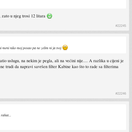
zato u njeg trosi 12 litara
#22245
i meni niko moj posao pa ne zelim ni ja tvoj
io uslugu, na nekim je pegla, ali na većini nije.... A razlika u cijeni je
ne trudi da napravi savršen filter Kabine kao što to rade sa filterima
#22246
 rahat...