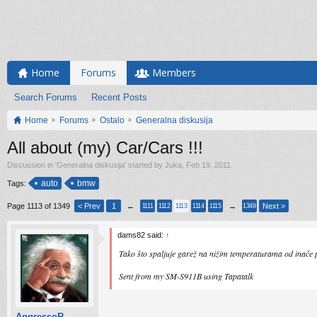
Home
Forums
Members
Search Forums
Recent Posts
Home
Forums
Ostalo
Generalna diskusija
All about (my) Car/Cars !!!
Discussion in '
Generalna diskusija
' started by
Juka
,
Feb 19, 2011
.
auto
bmw
Tags:
Page 1113 of 1349
< Prev
1
←
→
Next >
1111
1112
1113
1114
1115
1349
dams82 said:
↑
Tako što spaljuje garež na nižim temperaturama od inače po
Sent from my SM-S911B using Tapatalk
AggressoR