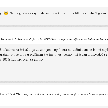
aje
Ne mogu da vjerujem da su mu rekli ne treba filter vazduha 2 godine, 
je Mann-ov 115. Sumnjam da je razlika 95KM bez razloga. A ne mijenjam sebi nista, ne krade n
 tekućinu za brisače, ja za zamjenu tog filtera na većini auta ne bih ni naplat
jati, svi se prljaju prašinom što im i i jest posao, i ni jedan proizvođač se 
ra 100% kao npr ovaj za gorivo....
gljem od 20-30 KM za tvoj auto, kakve ba stotine se daju za to, zamjeniš sam sebi svake godine i