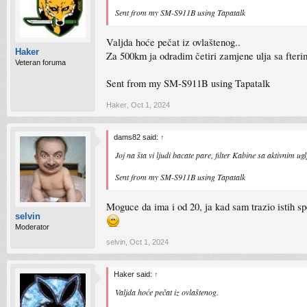
Sent from my SM-S911B using Tapatalk
Valjda hoće pečat iz ovlaštenog..
Haker
Za 500km ja odradim četiri zamjene ulja sa fter
Veteran foruma
Sent from my SM-S911B using Tapatalk
Haker
,
Oct 1, 2024
dams82 said:
↑
Joj na šta vi ljudi bacate pare, filter Kabine sa aktivnim u
Sent from my SM-S911B using Tapatalk
Moguce da ima i od 20, ja kad sam trazio istih s
selvin
Moderator
selvin
,
Oct 1, 2024
Haker said:
↑
Valjda hoće pečat iz ovlaštenog.