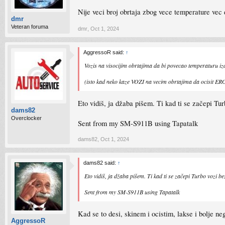
Nije veci broj obrtaja zbog vece temperature vec d
dmr
Veteran foruma
dmr
,
Oct 1, 2024
AggressoR said:
↑
Vozis na visocijim obrtajima da bi povecao temperaturu iz
(isto kad neko kaze VOZI na vecim obrtajima da ocisit ERG
Eto vidiš, ja džaba pišem. Ti kad ti se začepi Tur
dams82
Overclocker
Sent from my SM-S911B using Tapatalk
dams82
,
Oct 1, 2024
dams82 said:
↑
Eto vidiš, ja džaba pišem. Ti kad ti se začepi Turbo vozi be
Sent from my SM-S911B using Tapatalk
Kad se to desi, skinem i ocistim, lakse i bolje n
AggressoR