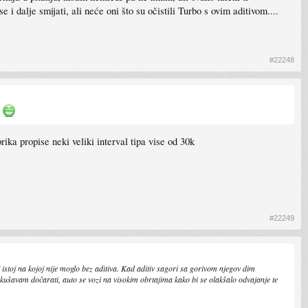
i dalje smijati, ali neće oni što su očistili Turbo s ovim aditivom....
#22248
a
ika propise neki veliki interval tipa vise od 30k
#22249
istoj na kojoj nije moglo bez aditiva. Kad aditiv sagori sa gorivom njegov dim
okušavam dočarati, auto se vozi na visokim obrtajima kako bi se olakšalo odvajanje te