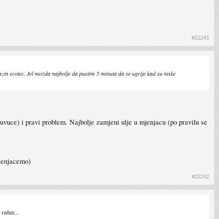
#22241
nzin ecotec. Jel možda najbolje da pustim 5 minuta da se ugrije kad su niske
e uvuce) i pravi problem. Najbolje zamjeni ulje u mjenjacu (po pravilu se
mjenjacemo)
#22242
 rahat...