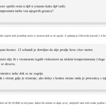
oze spaliti osim u dpf-u (znamo kako dpf radi).
temperaturu turba van njegovih granica?
ako čujem neki grinding noise iz motora dok se ne ugrije. U pitanju je Chevrolet Lacetti 1.4 be
ano krenes. 12 sekundi je dovoljno da ulje prodje kroz citav motor.
a, gusto ulje ili s vremenom izgubi viskoznost na niskim temperaturama (vlag
a se desava.
emenice neke dok se ne zagrije.
vuk s strane gdje je remenje, ako dolaz s kontra strane onda je poveznica s 
gljem od 20-30 KM za tvoj auto, kakve ba stotine se daju za to, zamjeniš sam sebi svake godine i