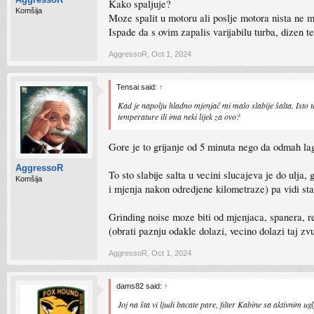
Kako spaljuje?
Komšija
Moze spalit u motoru ali poslje motora nista ne m
Ispade da s ovim zapalis varijabilu turba, dizen 
AggressoR
,
Oct 1, 2024
Tensai said:
↑
Kad je napolju hladno mjenjač mi malo slabije šalta. Isto t
temperature ili ima neki lijek za ovo?
Gore je to grijanje od 5 minuta nego da odmah lag
AggressoR
To sto slabije salta u vecini slucajeva je do ulj
Komšija
i mjenja nakon odredjene kilometraze) pa vidi st
Grinding noise moze biti od mjenjaca, spanera, r
(obrati paznju odakle dolazi, vecino dolazi taj z
AggressoR
,
Oct 1, 2024
dams82 said:
↑
Joj na šta vi ljudi bacate pare, filter Kabine sa aktivnim u